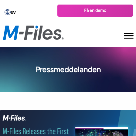
Få en demo
SV
Pressmeddelanden