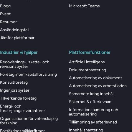
Blogg
Microsoft Teams
Event
Resurser
Användningsfall
Jämför plattformar
Industrier vi hjälper
Plattformsfunktioner
Redovisnings-, skatte- och
Artificiell intelligens
revisionsbyråer
Dokumenthantering
Företag inom kapitalförvaltning
Automatisering av dokument
Konsultföretag
Automatisering av arbetsflöden
Ingenjörsbyråer
Samarbete kring innehåll
Tillverkande företag
Säkerhet & efterlevnad
Energi- och
Informationshantering och
försörjningsleverantörer
automatisering
Organisationer för vetenskaplig
Tillämpning av efterlevnad
forskning
Innehållshantering
Försäkringsmäklarfirmor