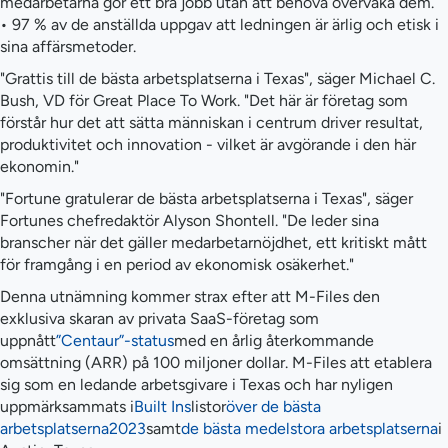
medarbetarna gör ett bra jobb utan att behöva övervaka dem.
• 97 % av de anställda uppgav att ledningen är ärlig och etisk i
sina affärsmetoder.
"Grattis till de bästa arbetsplatserna i Texas", säger Michael C.
Bush, VD för Great Place To Work. "Det här är företag som
förstår hur det att sätta människan i centrum driver resultat,
produktivitet och innovation - vilket är avgörande i den här
ekonomin."
"Fortune gratulerar de bästa arbetsplatserna i Texas", säger
Fortunes chefredaktör Alyson Shontell. "De leder sina
branscher när det gäller medarbetarnöjdhet, ett kritiskt mått
för framgång i en period av ekonomisk osäkerhet."
Denna utnämning kommer strax efter att M-Files den
exklusiva skaran av privata SaaS-företag som
uppnått
”Centaur”-status
med en årlig återkommande
omsättning (ARR) på 100 miljoner dollar. M-Files att etablera
sig som en ledande arbetsgivare i Texas och har nyligen
uppmärksammats i
Built Ins
listor
över de bästa
arbetsplatserna
2023
samt
de bästa medelstora arbetsplatserna
i