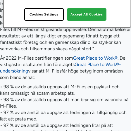
förtroendefull miljö, utan bidrar också till en mångfaldig och
inkluderande kultur. Det är det genuina sättet på vilket vår
Cookies Settings
Accept All Cookies
kultur kommer till liv genom dagliga interaktioner med
kollegor, ledare, partners och kunder som gör arbetet på M-
Files till M-Files unikt givande upplevelse. Denna utmärkelse är
resultatet av ett långsiktigt engagemang för att bygga ett
fantastiskt företag och en gemenskap där olika styrkor kan
samverka och tillsammans skapa något stort.”
År 2022 M-Files certifieringen som
Great Place to Work®.
De
viktigaste resultaten från företagets
Great Place to Work®-
undersökning
visar att M-Filesfår höga betyg inom områden
som bland annat:
• 98 % av de anställda uppgav att M-Files en psykiskt och
känslomässigt hälsosam arbetsplats.
• 98 % av de anställda uppgav att man bryr sig om varandra på
M-Files.
• 97 % av de anställda uppgav att ledningen är tillgänglig och
lätt att prata med.
• 97 % av de anställda uppgav att ledningen litar på att