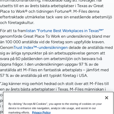
informationshantering, meddelade idag att företaget har
utsetts till en av årets bästa arbetsplatser i Texas av Great
Place to Work® och tidningen Fortune®. M-Files denna
eftertraktade utmärkelse tack vare sin enastående arbetsmiljö
och företagskultur.
För att ta fram
listan ”Fortune Best Workplaces in Texas™”
genomförde Great Place To Work en undersökning bland mer
än 100 000 anställda vid de företag som uppfyllde kraven.
Genom
Trust Index™-undersökningen
delade de anställda med
sig av ärliga synpunkter på sin arbetsupplevelse genom att
svara på 60 påståenden om arbetsmiljön och besvara två
öppna frågor. I den undersökningen uppgav 97 % av de
anställda att M-Files en fantastisk arbetsplats – jämfört med
57 % av de anställda på ett typiskt företag i USA.
”Jag känner mig oerhört hedrad och stolt över att M-Files till
en av årets bästa arbetsplatser i Texas. M-Files människan i
centrum genom att väva in välbefinnande och våra vägledande
principer ’Make It Happen’, ’Help Others’ och ’Love Customers’
By clicking “Accept All Cookies”, you agree to the storing of cookies on your
i själva kärnan av vårt företags DNA”, säger Petra Rosvall,
device to enhance site navigation, analyze site usage, and assist in our
personalchef på M-Files. ”Detta främjar inte bara en öppen och
marketing efforts.
Privacy Policy