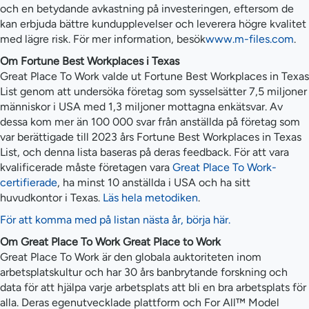
och en betydande avkastning på investeringen, eftersom de
kan erbjuda bättre kundupplevelser och leverera högre kvalitet
med lägre risk. För mer information, besök
www.m-files.com
.
Om Fortune Best Workplaces i Texas
Great Place To Work valde ut Fortune Best Workplaces in Texas
List genom att undersöka företag som sysselsätter 7,5 miljoner
människor i USA med 1,3 miljoner mottagna enkätsvar. Av
dessa kom mer än 100 000 svar från anställda på företag som
var berättigade till 2023 års Fortune Best Workplaces in Texas
List, och denna lista baseras på deras feedback. För att vara
kvalificerade måste företagen vara
Great Place To Work-
certifierade
, ha minst 10 anställda i USA och ha sitt
huvudkontor i Texas.
Läs hela metodiken
.
För att komma med på listan nästa år, börja här.
Om Great Place To Work Great Place to Work
Great Place To Work är den globala auktoriteten inom
arbetsplatskultur och har 30 års banbrytande forskning och
data för att hjälpa varje arbetsplats att bli en bra arbetsplats för
alla. Deras egenutvecklade plattform och For All™ Model