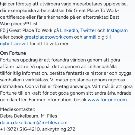
hjälper företag att utvärdera varje medarbetares upplevelse,
där exemplariska arbetsplatser blir Great Place To Work-
certifierade eller får erkännande på en eftertraktad Best
Workplaces™ List.
Följ Great Place To Work på
LinkedIn
,
Twitter
och
Instagram
eller besök
greatplacetowork.com
och
anmäl
dig
till
nyhetsbrevet
för att få veta mer.
Om Fortune
Fortunes uppdrag är att förändra världen genom att göra
affärer bättre. Vi uppnår detta genom att tillhandahålla
tillförlitlig information, berätta fantastiska historier och bygga
samhällen i världsklass. Vi mäter prestanda genom rigorösa
riktmärken. Och vi håller företag ansvariga. Vårt mål är att göra
Fortune till en kraft för det goda genom sitt andra århundrade
och därefter. För mer information, besök
www.fortune.com.
Mediekontakter:
Debra Dekelbaum, M-Files
debra.dekelbaum@m-files.com
+1 (972) 516-4210, anknytning 272