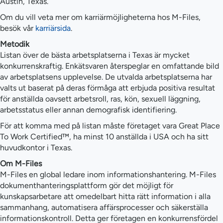
Austin, Texas.
Om du vill veta mer om karriärmöjligheterna hos M-Files,
besök vår
karriärsida
.
Metodik
Listan över de bästa arbetsplatserna i Texas är mycket
konkurrenskraftig. Enkätsvaren återspeglar en omfattande bild
av arbetsplatsens upplevelse. De utvalda arbetsplatserna har
valts ut baserat på deras förmåga att erbjuda positiva resultat
för anställda oavsett arbetsroll, ras, kön, sexuell läggning,
arbetsstatus eller annan demografisk identifiering.
För att komma med på listan måste företaget vara Great Place
To Work Certified™, ha minst 10 anställda i USA och ha sitt
huvudkontor i Texas.
Om M-Files
M-Files en global ledare inom informationshantering. M-Files
dokumenthanteringsplattform gör det möjligt för
kunskapsarbetare att omedelbart hitta rätt information i alla
sammanhang, automatisera affärsprocesser och säkerställa
informationskontroll. Detta ger företagen en konkurrensfördel