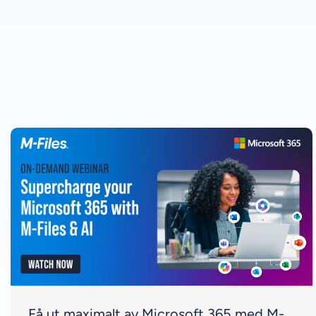
Få ut maximalt av Microsoft 365 med M-