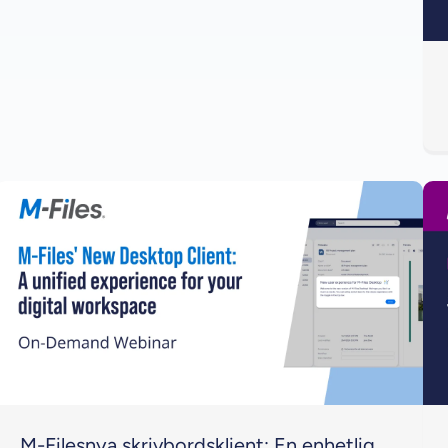
M-Filesnya skrivbordsklient: En enhetlig