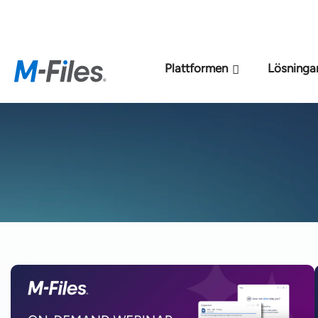
Den nya M-File
Plattformen
Lösninga