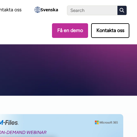
?
Gör testet
ntakta oss
Svenska
Få en demo
Kontakta oss