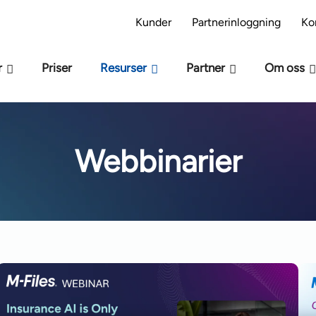
s modellen M-Files -beredskap – Är ni redo för AI
Kunder
Partnerinloggning
Ko
r
Priser
Resurser
Partner
Om oss
Webbinarier