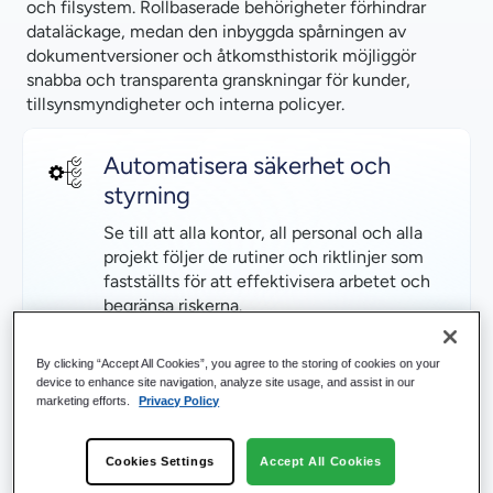
och filsystem. Rollbaserade behörigheter förhindrar
dataläckage, medan den inbyggda spårningen av
dokumentversioner och åtkomsthistorik möjliggör
snabba och transparenta granskningar för kunder,
tillsynsmyndigheter och interna policyer.
Automatisera säkerhet och
styrning
Se till att alla kontor, all personal och alla
projekt följer de rutiner och riktlinjer som
fastställts för att effektivisera arbetet och
begränsa riskerna.
Automatisera datalagring
By clicking “Accept All Cookies”, you agree to the storing of cookies on your
Policyer från klienter, regleringar eller
device to enhance site navigation, analyze site usage, and assist in our
marketing efforts.
Privacy Policy
rättstvister för datalagring eller -förstörelse
kan automatiseras över filsystem,
användare och team.
Cookies Settings
Accept All Cookies
Begränsa läckage av data