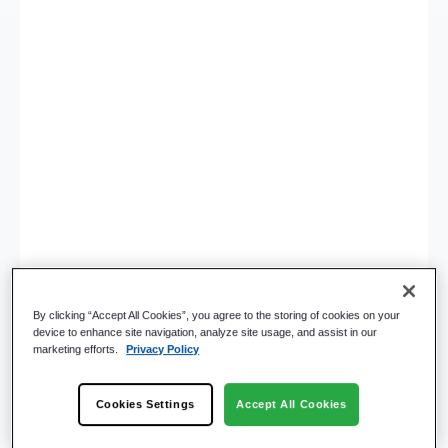
Automatisera
dokumentationen av SOP:ar
och CAPA:er
Automatisera SOP:er och lös CAPA:er på ett
effektivt
sätt genom programmerade
arbetsflöden och varningar som ger insyn i
By clicking “Accept All Cookies”, you agree to the storing of cookies on your
avvikelser från standarder
device to enhance site navigation, analyze site usage, and assist in our
Uppfylla milstolparna i tidsplanen
i enlighet
marketing efforts.
Privacy Policy
med SOP:erna genom att granska
arbetsflöden, tidslinjer, påminnelser och
Cookies Settings
Accept All Cookies
meddelanden om förseningar
Kontrollera kvaliteten
med arbetsflöden,