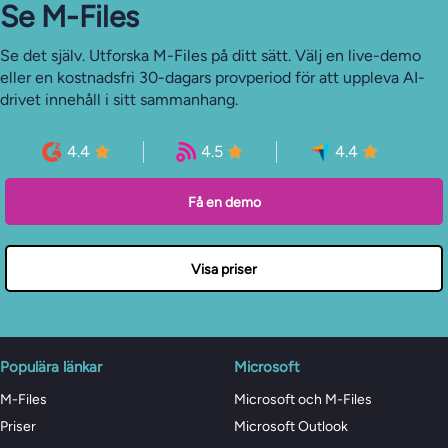
Se M-Files
Se det själv. Utforska M-Files på ditt sätt. Välj en live-demo
eller en kostnadsfri 30-dagars provperiod för att uppleva AI-
drivet innehåll i sitt sammanhang.
4.4
4.5
4.4
Få en demo
Visa priser
Populära länkar
Microsoft
M-Files
Microsoft och M-Files
Priser
Microsoft Outlook