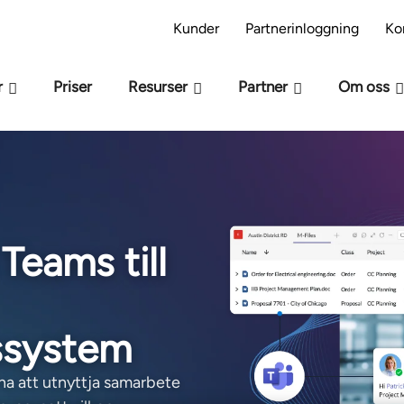
s modellen M-Files -beredskap – Är ni redo för AI
Kunder
Partnerinloggning
Ko
r
Priser
Resurser
Partner
Om oss
Teams till
ssystem
na att utnyttja samarbete