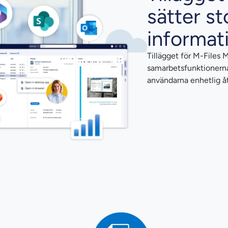
sätter st
informat
Tillägget för M-Files 
samarbetsfunktioner
användarna enhetlig åtko