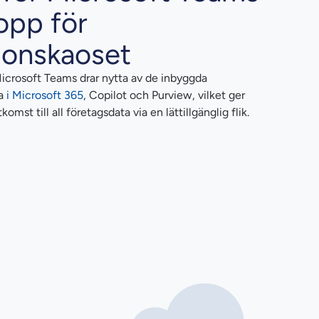
opp för
ionskaoset
Microsoft Teams drar nytta av de inbyggda
na
i Microsoft 365
, Copilot och Purview, vilket ger
mst till all företagsdata via en lättillgänglig flik.