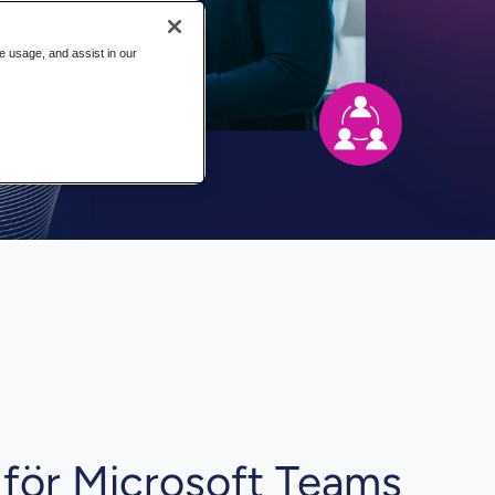
te usage, and assist in our
t för Microsoft Teams