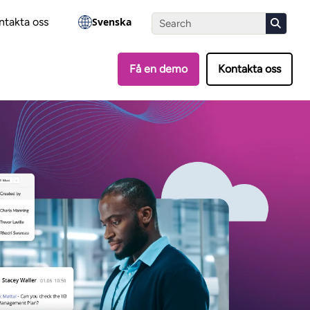
?
Gör testet
ntakta oss
Svenska
Få en demo
Kontakta oss