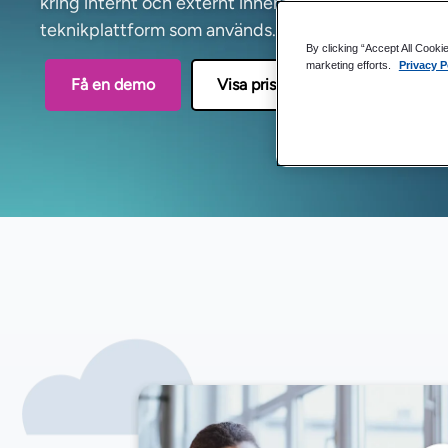
kring internt och externt innehåll för all företagsdat
teknikplattform som används.
By clicking “Accept All Cooki
marketing efforts.
Privacy P
Få en demo
Visa priser