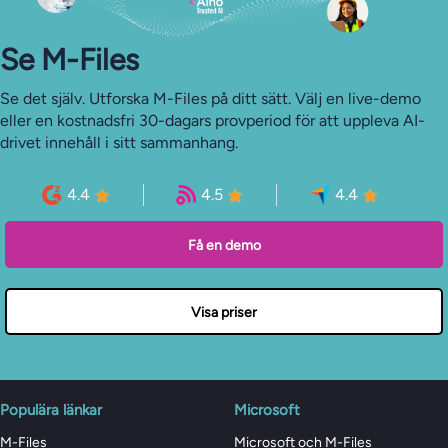
Se M-Files
Se det själv. Utforska M-Files på ditt sätt. Välj en live-demo
eller en kostnadsfri 30-dagars provperiod för att uppleva AI-
drivet innehåll i sitt sammanhang.
4.4
4.5
4.4
Få en demo
Visa priser
Populära länkar
Microsoft
M-Files
Microsoft och M-Files