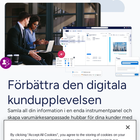
Förbättra den digitala
kundupplevelsen
Samla all din information i en enda instrumentpanel och
skapa varumärkesanpassade hubbar för dina kunder med
Hubshare Collaboration Solution.
Alla relevanta interaktioner finns tillgängliga i en vy,
By clicking “Accept All Cookies”, you agree to the storing of cookies on your
device to enhance site navigation, analyze site usage, and assist in our