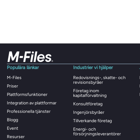
Populära länkar
Industrier vi hjälper
M-Files
Redovisnings-, skatte- och
revisionsbyråer
Priser
Företag inom
Plattformsfunktioner
kapitalförvaltning
Integration av plattformar
Konsultföretag
Professionella tjänster
Ingenjörsbyråer
Blogg
Tillverkande företag
Event
Energi- och
försörjningsleverantörer
Resurser