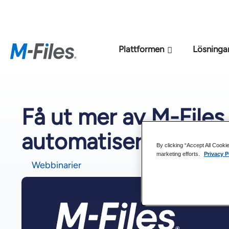
Den nya M-File
Plattformen
Lösninga
Få ut mer av M-Files
automatisering av m
By clicking “Accept All Cooki
marketing efforts.
Privacy P
Webbinarier