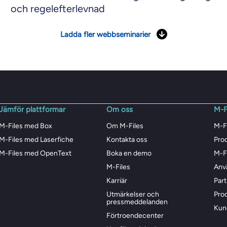
och regelefterlevnad
Ladda fler webbseminarier
Jämför plattformar
Om oss
M-F
M-Files med Box
Om M-Files
M-F
M-Files med Laserfiche
Kontakta oss
Pro
M-Files med OpenText
Boka en demo
M-F
M-Files
Anv
Karriär
Par
Utmärkelser och
Pro
pressmeddelanden
Kun
Förtroendecenter