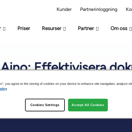
s modellen M-Files -beredskap – Är ni redo för AI
Kunder
Partnerinloggning
Ko
r
Priser
Resurser
Partner
Om oss
 Aino: Effektivisera d
etadata
es”, you agree to the storing of cookies on your device to enhance site navigation, analyze si
olicy
Cookies Settings
Accept All Cookies