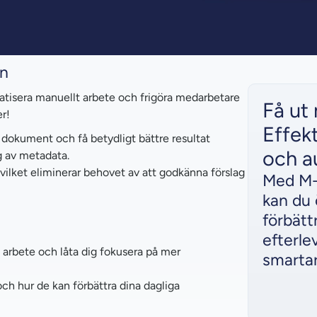
an
matisera manuellt arbete och frigöra medarbetare
Få ut
r!
Effek
dokument och få betydligt bättre resultat
och a
g av metadata.
ilket eliminerar behovet av att godkänna förslag
Med M-F
kan du
förbätt
efterle
arbete och låta dig fokusera på mer
smartar
ch hur de kan förbättra dina dagliga