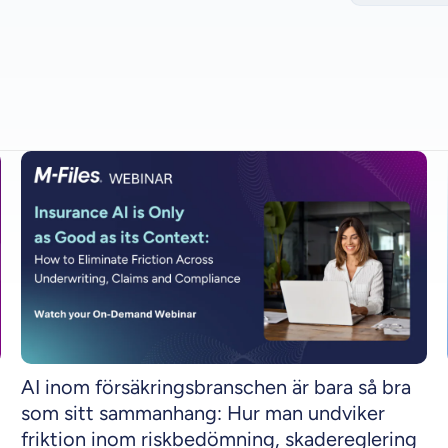
AI inom försäkringsbranschen är bara så bra
som sitt sammanhang: Hur man undviker
friktion inom riskbedömning, skadereglering