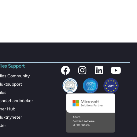
iles Support
iles Community
duktsupport
iles
ändarhandböcker
tner Hub
duktnyheter
der