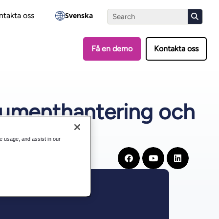
?
Gör testet
ntakta oss
Svenska
Få en demo
Kontakta oss
okumenthantering och
te usage, and assist in our