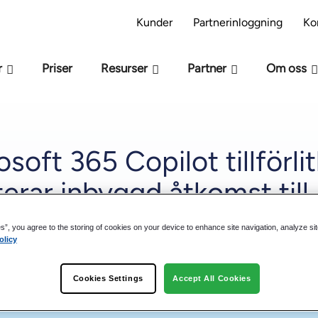
s modellen M-Files -beredskap – Är ni redo för AI
Kunder
Partnerinloggning
Ko
r
Priser
Resurser
Partner
Om oss
soft 365 Copilot tillförlit
erar inbyggd åtkomst till
es”, you agree to the storing of cookies on your device to enhance site navigation, analyze si
olicy
Cookies Settings
Accept All Cookies