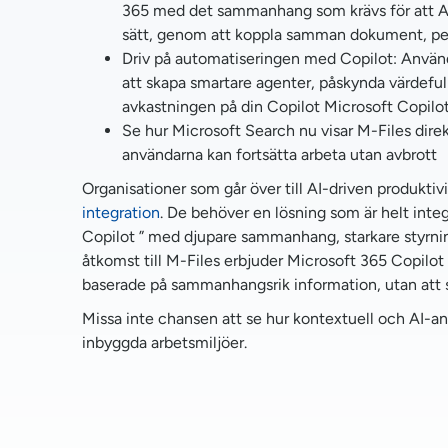
365 med det sammanhang som krävs för att AI 
sätt, genom att koppla samman dokument, per
Driv på automatiseringen med Copilot: Använd ti
att skapa smartare agenter, påskynda värdeful
avkastningen på din Copilot Microsoft Copilot
Se hur Microsoft Search nu visar M-Files direk
användarna kan fortsätta arbeta utan avbrott
Organisationer som går över till AI-driven produkti
integration
. De behöver en lösning som är helt integ
Copilot ” med djupare sammanhang, starkare styrnin
åtkomst till M-Files erbjuder Microsoft 365 Copilot 
baserade på sammanhangsrik information, utan att s
Missa inte chansen att se hur kontextuell och AI-a
inbyggda arbetsmiljöer.