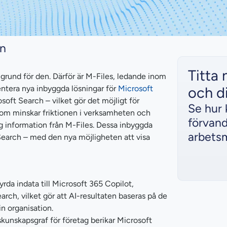
an
Titta 
l grund för den. Därför är M-Files, ledande inom
ntera nya inbyggda lösningar för
Microsoft
och di
soft Search – vilket gör det möjligt för
Se hur 
 som minskar friktionen i verksamheten och
förvand
lig information från M-Files. Dessa inbyggda
arbetsm
 Search – med den nya möjligheten att visa
yrda indata till Microsoft 365 Copilot,
rch, vilket gör att AI-resultaten baseras på de
n organisation.
unskapsgraf för företag berikar Microsoft