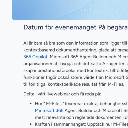
Datum för evenemanget På begär
AI är bara så bra som den information som ligger til
kontextbaserad dokumenthantering, glada att prese
365 Copilot
, Microsoft 365 Agent Builder och Micro
organisationer att bygga och driftsätta AI-agenter
skapar prestationsfördelar med kontextrik, tillförlit
funktioner frigör också större värde från Microsoft
tillförlitliga, kontextberikade resultat från M-Files.
Delta i vårt livewebinar och få reda på:
Hur ” M-Files ” levererar exakta, behörighetsst
Microsoft 365
Agent Builder och Microsoft Sea
mest relevanta och reglerade dokumenten i di
Kraften i sammanhanget: Upptäck hur M-Filesk