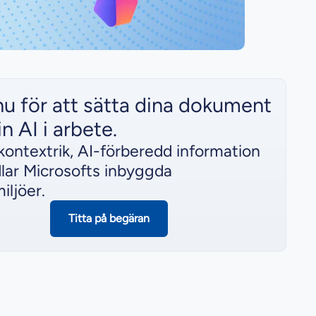
nu för att sätta dina dokument
n AI i arbete.
kontextrik, AI-förberedd information
lar Microsofts inbyggda
iljöer.
Titta på begäran