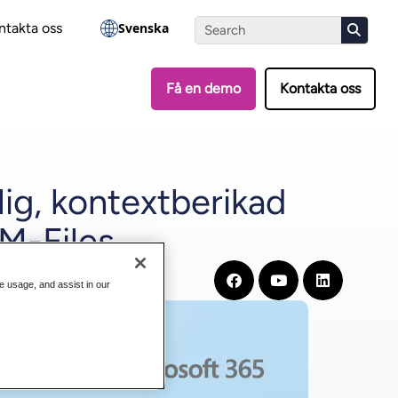
?
Gör testet
ntakta oss
Svenska
Få en demo
Kontakta oss
lig, kontextberikad
 M-Files
te usage, and assist in our