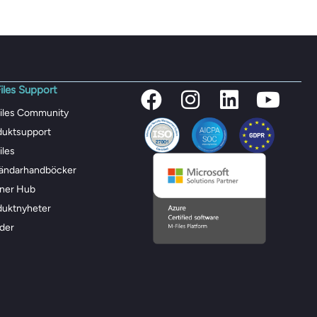
iles Support
iles Community
duktsupport
iles
ändarhandböcker
tner Hub
duktnyheter
der