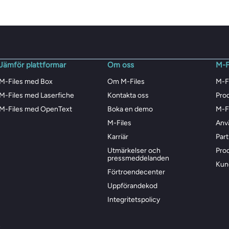
Jämför plattformar
Om oss
M-F
M-Files med Box
Om M-Files
M-F
M-Files med Laserfiche
Kontakta oss
Pro
M-Files med OpenText
Boka en demo
M-F
M-Files
Anv
Karriär
Par
Utmärkelser och
Pro
pressmeddelanden
Kun
Förtroendecenter
Uppförandekod
Integritetspolicy
s