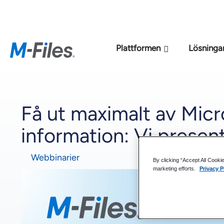
Den nya M-File
Plattformen
Lösninga
Få ut maximalt av Micro
information: Vi present
Webbinarier
By clicking “Accept All Cooki
marketing efforts.
Privacy P