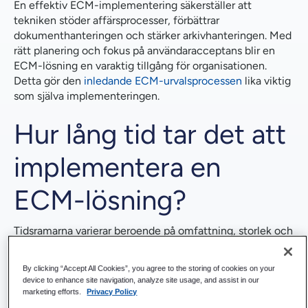
En effektiv ECM-implementering säkerställer att
tekniken stöder affärsprocesser, förbättrar
Kan vi skräddarsy ett ECM-system så att det passar
dokumenthanteringen och stärker arkivhanteringen. Med
våra specifika processer?
rätt planering och fokus på användaracceptans blir en
ECM-lösning en varaktig tillgång för organisationen.
Gör din ECM-implementering till en framgång
Detta gör den
inledande ECM-urvalsprocessen
lika viktig
som själva implementeringen.
Hur lång tid tar det att
implementera en
ECM-lösning?
Tidsramarna varierar beroende på omfattning, storlek och
komplexitet. Ett mindre företag som inför
ECM-
programvara
för grundläggande dokumenthantering kan
By clicking “Accept All Cookies”, you agree to the storing of cookies on your
vara i drift inom några veckor.
device to enhance site navigation, analyze site usage, and assist in our
marketing efforts.
Privacy Policy
Stora företag som integrerar en ECM-plattform med