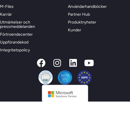
M-Files
Användarhandböcker
Karriär
Partner Hub
Utmärkelser och
Produktnyheter
pressmeddelanden
Kunder
Förtroendecenter
Uppförandekod
Integritetspolicy
© 2026 M-Files, alla rättigheter förbehållna.
Privacy Preferences