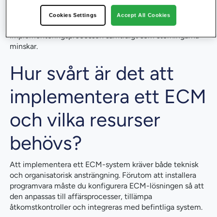
befintliga system och hanterar omfattande datamigrering
kan behöva flera månader. Att dela upp projektet i faser
Cookies Settings
Accept All Cookies
som pilot, utrullning och expansion förkortar ofta
implementeringsprocessen samtidigt som störningarna
minskar.
Hur svårt är det att
implementera ett ECM
och vilka resurser
behövs?
Att implementera ett ECM-system kräver både teknisk
och organisatorisk ansträngning. Förutom att installera
programvara måste du konfigurera ECM-lösningen så att
den anpassas till affärsprocesser, tillämpa
åtkomstkontroller och integreras med befintliga system.