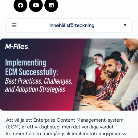
Innehållsförteckning
▼
Hur lång tid tar det att implementera en ECM-
lösning?
Hur svårt är det att implementera ett ECM och vilka
resurser behövs?
Vilka är de bästa metoderna för en framgångsrik
ECM-implementering?
Vilken typ av utbildning och förändringshantering
krävs för att införa ECM?
Vilka är de vanligaste utmaningarna vid ECM-
Att välja ett Enterprise Content Management-system
implementering och hur kan vi övervinna dem?
(ECM) är ett viktigt steg, men det verkliga värdet
kommer från en framgångsrik implementeringsprocess.
Kan ECM-lösningar växa med ett företag?