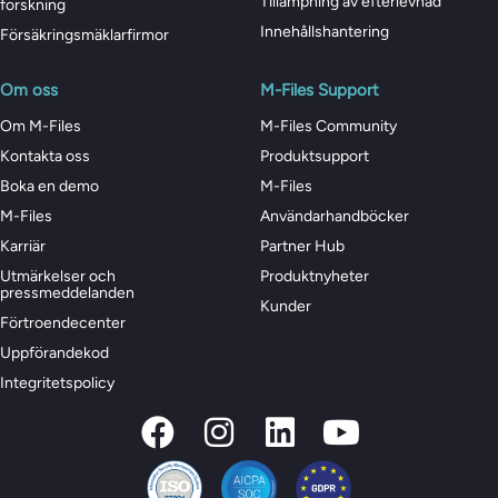
Tillämpning av efterlevnad
forskning
Innehållshantering
Försäkringsmäklarfirmor
Om oss
M-Files Support
Om M-Files
M-Files Community
Kontakta oss
Produktsupport
Boka en demo
M-Files
M-Files
Användarhandböcker
Karriär
Partner Hub
Utmärkelser och
Produktnyheter
pressmeddelanden
Kunder
Förtroendecenter
Uppförandekod
Integritetspolicy