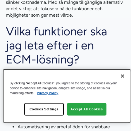
sänker kostnaderna. Med så många tillgängliga alternativ
Hur mycket kostar ett ECM-system?
är det viktigt att fokusera på de funktioner och
möjligheter som ger mest värde.
Nästa steg: Att välja rätt ECM som passar din framtid
Vilka funktioner ska
jag leta efter i en
ECM-lösning?
En bra ECM-lösning ska göra det enkelt att organisera,
hitta och säkra innehåll. Kärnfunktioner att prioritera
By clicking “Accept All Cookies”, you agree to the storing of cookies on your
inkluderar:
device to enhance site navigation, analyze site usage, and assist in our
marketing efforts.
Privacy Policy
Intelligent sökning och metadatadriven
organisation
Versionskontroll för att undvika förvirring
Cookies Settings
Accept All Cookies
Rollbaserade behörigheter och detaljerade
verifieringskedjor
Automatisering av arbetsflöden för snabbare