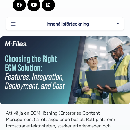
Innehållsförteckning
▼
Vilka funktioner ska jag leta efter i en ECM-lösning?
Kan ett ECM-system integreras med andra
företagssystem som CRM eller ERP?
Kan ECM integreras med Microsoft-program?
Ska vi välja ett lokalt eller ett molnbaserat ECM-
system?
Hur väljer jag rätt ECM-plattform för min
organisation?
Att välja en ECM-lösning (Enterprise Content
Vilka är några exempel på populära ECM-
Management) är ett avgörande beslut. Rätt plattform
programvaruplattformar?
förbättrar effektiviteten, stärker efterlevnaden och