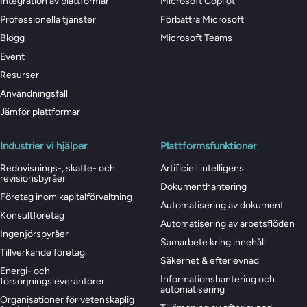
Integration av plattformar
Microsoft Copilot
Professionella tjänster
Förbättra Microsoft
Blogg
Microsoft Teams
Event
Resurser
Användningsfall
Jämför plattformar
Industrier vi hjälper
Plattformsfunktioner
Redovisnings-, skatte- och
Artificiell intelligens
revisionsbyråer
Dokumenthantering
Företag inom kapitalförvaltning
Automatisering av dokument
Konsultföretag
Automatisering av arbetsflöden
Ingenjörsbyråer
Samarbete kring innehåll
Tillverkande företag
Säkerhet & efterlevnad
Energi- och
Informationshantering och
försörjningsleverantörer
automatisering
Organisationer för vetenskaplig