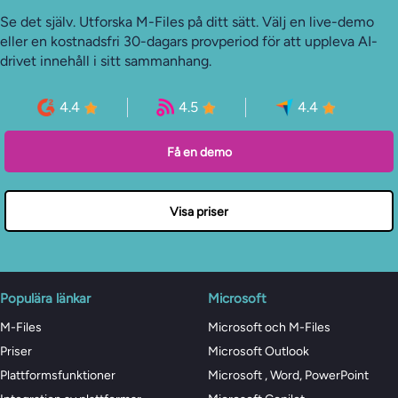
Se det själv. Utforska M-Files på ditt sätt. Välj en live-demo
eller en kostnadsfri 30-dagars provperiod för att uppleva AI-
drivet innehåll i sitt sammanhang.
4.4
4.5
4.4
Få en demo
Visa priser
Populära länkar
Microsoft
M-Files
Microsoft och M-Files
Priser
Microsoft Outlook
Plattformsfunktioner
Microsoft , Word, PowerPoint