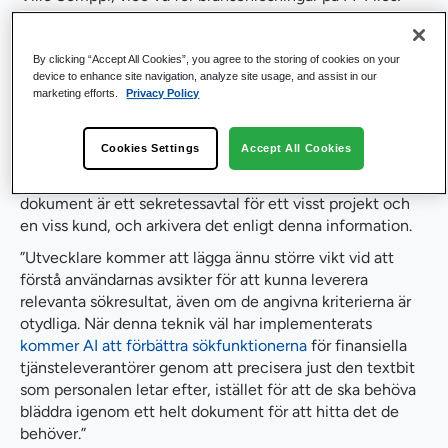
”Metadata kan underlätta informationssökningen genom
att utöka sökkriterierna. Systemet letar inte bara efter ett
specifikt nyckelord, utan kan även begränsa sökningen
By clicking “Accept All Cookies”, you agree to the storing of cookies on your
device to enhance site navigation, analyze site usage, and assist in our
till definierade kategorier, såsom projektnamn eller
marketing efforts.
Privacy Policy
specifika användare.”
"Vanligtvis läggs dessa metadata till manuellt, men AI kan
Cookies Settings
Accept All Cookies
hjälpa till att automatiskt klassificera data för att förenkla
framtida sökningar. AI kan till exempel avgöra att ett
dokument är ett sekretessavtal för ett visst projekt och
en viss kund, och arkivera det enligt denna information.
”Utvecklare kommer att lägga ännu större vikt vid att
förstå användarnas avsikter för att kunna leverera
relevanta sökresultat, även om de angivna kriterierna är
otydliga. När denna teknik väl har implementerats
kommer AI att förbättra sökfunktionerna
för finansiella
tjänsteleverantörer genom att precisera just den textbit
som personalen letar efter, istället för att de ska behöva
bläddra igenom ett helt dokument för att hitta det de
behöver.”