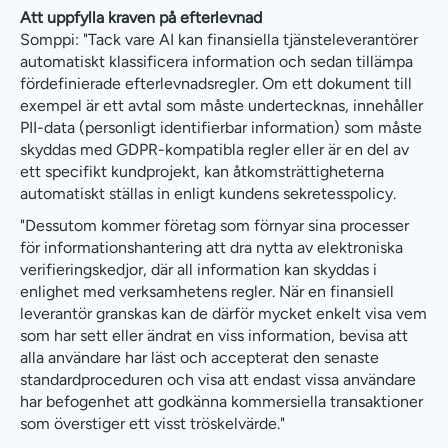
Att uppfylla kraven på efterlevnad
Somppi: "Tack vare AI kan finansiella tjänsteleverantörer
automatiskt klassificera information och sedan tillämpa
fördefinierade efterlevnadsregler. Om ett dokument till
exempel är ett avtal som måste undertecknas, innehåller
PII-data (personligt identifierbar information) som måste
skyddas med GDPR-kompatibla regler eller är en del av
ett specifikt kundprojekt, kan åtkomsträttigheterna
automatiskt ställas in enligt kundens sekretesspolicy.
"Dessutom kommer företag som förnyar sina processer
för informationshantering att dra nytta av elektroniska
verifieringskedjor, där all information kan skyddas i
enlighet med verksamhetens regler. När en finansiell
leverantör granskas kan de därför mycket enkelt visa vem
som har sett eller ändrat en viss information, bevisa att
alla användare har läst och accepterat den senaste
standardproceduren och visa att endast vissa användare
har befogenhet att godkänna kommersiella transaktioner
som överstiger ett visst tröskelvärde."