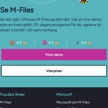
Se M-Files
Se det själv. Utforska M-Files på ditt sätt. Välj en live-demo
eller en kostnadsfri 30-dagars provperiod för att uppleva AI-
drivet innehåll i sitt sammanhang.
4.4
4.5
4.4
Få en demo
Visa priser
Populära länkar
Microsoft
M-Files
Microsoft och M-Files