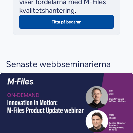
visar fördelarna med M-Files
kvalitetshantering.
Titta på begäran
Senaste webbseminarierna