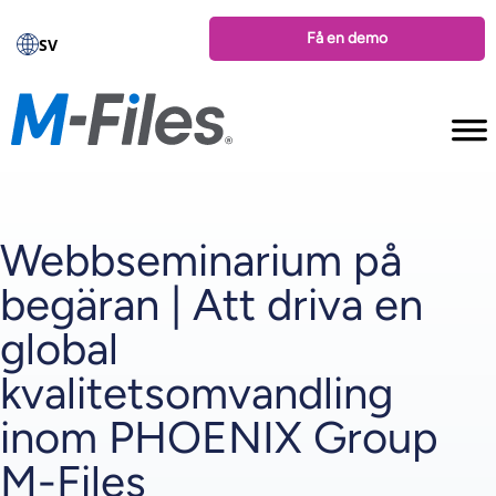
Få en demo
SV
Webbseminarium på
begäran | Att driva en
global
kvalitetsomvandling
inom PHOENIX Group
M-Files