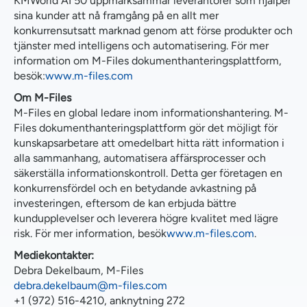
KMWorld AI 50 uppmärksammar leverantörer som hjälper
sina kunder att nå framgång på en allt mer
konkurrensutsatt marknad genom att förse produkter och
tjänster med intelligens och automatisering. För mer
information om M-Files dokumenthanteringsplattform,
besök:
www.m-files.com
Om M-Files
M-Files en global ledare inom informationshantering. M-
Files dokumenthanteringsplattform gör det möjligt för
kunskapsarbetare att omedelbart hitta rätt information i
alla sammanhang, automatisera affärsprocesser och
säkerställa informationskontroll. Detta ger företagen en
konkurrensfördel och en betydande avkastning på
investeringen, eftersom de kan erbjuda bättre
kundupplevelser och leverera högre kvalitet med lägre
risk. För mer information, besök
www.m-files.com
.
Mediekontakter:
Debra Dekelbaum, M-Files
debra.dekelbaum@m-files.com
+1 (972) 516-4210, anknytning 272