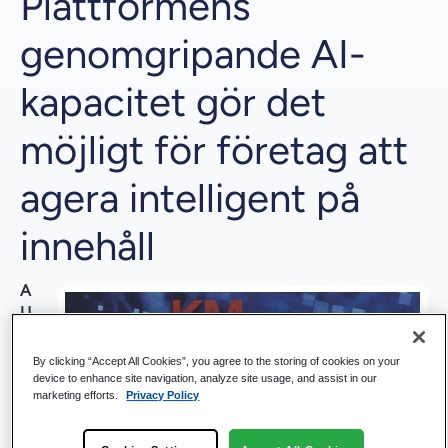
Plattformens
genomgripande AI-
kapacitet gör det
möjligt för företag att
agera intelligent på
innehåll
A
U
S
TI
By clicking “Accept All Cookies”, you agree to the storing of cookies on your
N,
device to enhance site navigation, analyze site usage, and assist in our
marketing efforts.
Privacy Policy
Te
xa
s -