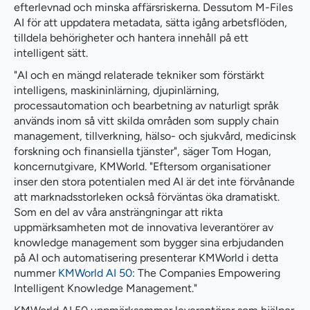
efterlevnad och minska affärsriskerna. Dessutom M-Files
AI för att uppdatera metadata, sätta igång arbetsflöden,
tilldela behörigheter och hantera innehåll på ett
intelligent sätt.
"AI och en mängd relaterade tekniker som förstärkt
intelligens, maskininlärning, djupinlärning,
processautomation och bearbetning av naturligt språk
används inom så vitt skilda områden som supply chain
management, tillverkning, hälso- och sjukvård, medicinsk
forskning och finansiella tjänster", säger Tom Hogan,
koncernutgivare, KMWorld. "Eftersom organisationer
inser den stora potentialen med AI är det inte förvånande
att marknadsstorleken också förväntas öka dramatiskt.
Som en del av våra ansträngningar att rikta
uppmärksamheten mot de innovativa leverantörer av
knowledge management som bygger sina erbjudanden
på AI och automatisering presenterar KMWorld i detta
nummer
KMWorld AI 50
: The Companies Empowering
Intelligent Knowledge Management."