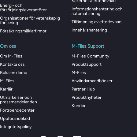
Säkerhet & efterlevnad
Energi- och
Informationshantering och
försörjningsleverantörer
automatisering
Organisationer för vetenskaplig
Tillämpning av efterlevnad
forskning
Innehållshantering
Försäkringsmäklarfirmor
Om oss
M-Files Support
Om M-Files
M-Files Community
Kontakta oss
Produktsupport
Boka en demo
M-Files
M-Files
Användarhandböcker
Karriär
Partner Hub
Utmärkelser och
Produktnyheter
pressmeddelanden
Kunder
Förtroendecenter
Uppförandekod
Integritetspolicy