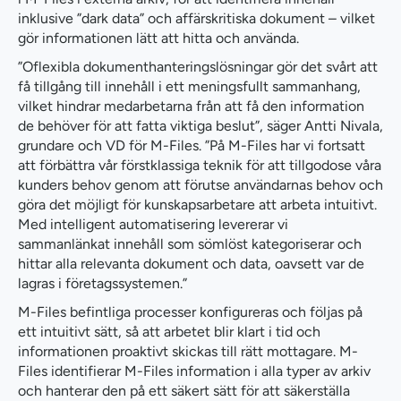
inklusive ”dark data” och affärskritiska dokument – vilket
gör informationen lätt att hitta och använda.
”Oflexibla dokumenthanteringslösningar gör det svårt att
få tillgång till innehåll i ett meningsfullt sammanhang,
vilket hindrar medarbetarna från att få den information
de behöver för att fatta viktiga beslut”, säger Antti Nivala,
grundare och VD för M-Files. ”På M-Files har vi fortsatt
att förbättra vår förstklassiga teknik för att tillgodose våra
kunders behov genom att förutse användarnas behov och
göra det möjligt för kunskapsarbetare att arbeta intuitivt.
Med intelligent automatisering levererar vi
sammanlänkat innehåll som sömlöst kategoriserar och
hittar alla relevanta dokument och data, oavsett var de
lagras i företagssystemen.”
M-Files befintliga processer konfigureras och följas på
ett intuitivt sätt, så att arbetet blir klart i tid och
informationen proaktivt skickas till rätt mottagare. M-
Files identifierar M-Files information i alla typer av arkiv
och hanterar den på ett säkert sätt för att säkerställa