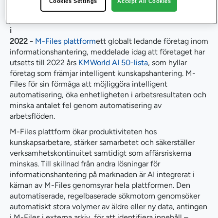
Cookies Settings
Accept All Cookies
12
jul
i
2022
-
M-Files plattform
ett globalt ledande företag inom
informationshantering, meddelade idag att företaget har
utsetts till 2022 års
KMWorld AI 50-lista
, som hyllar
företag som främjar intelligent kunskapshantering. M-
Files för sin förmåga att möjliggöra intelligent
automatisering, öka enhetligheten i arbetsresultaten och
minska antalet fel genom automatisering av
arbetsflöden.
M-Files plattform ökar produktiviteten hos
kunskapsarbetare, stärker samarbetet och säkerställer
verksamhetskontinuitet samtidigt som affärsriskerna
minskas. Till skillnad från andra lösningar för
informationshantering på marknaden är AI integrerat i
kärnan av M-Files genomsyrar hela plattformen. Den
automatiserade, regelbaserade sökmotorn genomsöker
automatiskt stora volymer av äldre eller ny data, antingen
i M-Files i externa arkiv, för att identifiera innehåll –