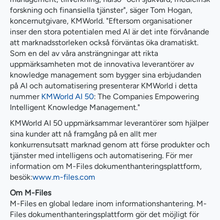
forskning och finansiella tjänster", säger Tom Hogan,
koncernutgivare, KMWorld. "Eftersom organisationer
inser den stora potentialen med AI är det inte förvånande
att marknadsstorleken också förväntas öka dramatiskt.
Som en del av våra ansträngningar att rikta
uppmärksamheten mot de innovativa leverantörer av
knowledge management som bygger sina erbjudanden
på AI och automatisering presenterar KMWorld i detta
nummer
KMWorld AI 50
: The Companies Empowering
Intelligent Knowledge Management."
KMWorld AI 50 uppmärksammar leverantörer som hjälper
sina kunder att nå framgång på en allt mer
konkurrensutsatt marknad genom att förse produkter och
tjänster med intelligens och automatisering. För mer
information om M-Files dokumenthanteringsplattform,
besök:
www.m-files.com
Om M-Files
M-Files en global ledare inom informationshantering. M-
Files dokumenthanteringsplattform gör det möjligt för