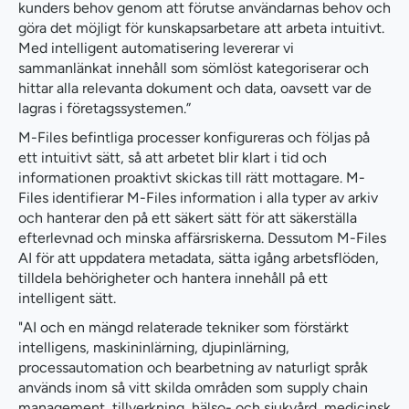
kunders behov genom att förutse användarnas behov och
göra det möjligt för kunskapsarbetare att arbeta intuitivt.
Med intelligent automatisering levererar vi
sammanlänkat innehåll som sömlöst kategoriserar och
hittar alla relevanta dokument och data, oavsett var de
lagras i företagssystemen.”
M-Files befintliga processer konfigureras och följas på
ett intuitivt sätt, så att arbetet blir klart i tid och
informationen proaktivt skickas till rätt mottagare. M-
Files identifierar M-Files information i alla typer av arkiv
och hanterar den på ett säkert sätt för att säkerställa
efterlevnad och minska affärsriskerna. Dessutom M-Files
AI för att uppdatera metadata, sätta igång arbetsflöden,
tilldela behörigheter och hantera innehåll på ett
intelligent sätt.
"AI och en mängd relaterade tekniker som förstärkt
intelligens, maskininlärning, djupinlärning,
processautomation och bearbetning av naturligt språk
används inom så vitt skilda områden som supply chain
management, tillverkning, hälso- och sjukvård, medicinsk