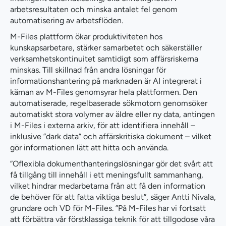
arbetsresultaten och minska antalet fel genom
automatisering av arbetsflöden.
M-Files plattform ökar produktiviteten hos
kunskapsarbetare, stärker samarbetet och säkerställer
verksamhetskontinuitet samtidigt som affärsriskerna
minskas. Till skillnad från andra lösningar för
informationshantering på marknaden är AI integrerat i
kärnan av M-Files genomsyrar hela plattformen. Den
automatiserade, regelbaserade sökmotorn genomsöker
automatiskt stora volymer av äldre eller ny data, antingen
i M-Files i externa arkiv, för att identifiera innehåll –
inklusive ”dark data” och affärskritiska dokument – vilket
gör informationen lätt att hitta och använda.
”Oflexibla dokumenthanteringslösningar gör det svårt att
få tillgång till innehåll i ett meningsfullt sammanhang,
vilket hindrar medarbetarna från att få den information
de behöver för att fatta viktiga beslut”, säger Antti Nivala,
grundare och VD för M-Files. ”På M-Files har vi fortsatt
att förbättra vår förstklassiga teknik för att tillgodose våra