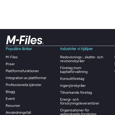
Populära länkar
Industrier vi hjälper
M-Files
Redovisnings-, skatte- och
revisionsbyråer
Priser
Företag inom
Plattformsfunktioner
kapitalförvaltning
Integration av plattformar
Konsultföretag
Professionella tjänster
Ingenjörsbyråer
Blogg
Tillverkande företag
Event
Energi- och
försörjningsleverantörer
Resurser
Organisationer för
Användningsfall
vetenskaplig forskning