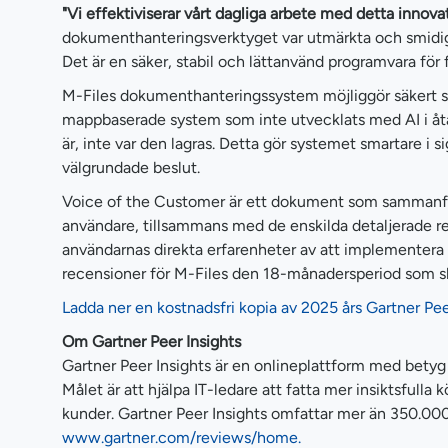
"Vi effektiviserar vårt dagliga arbete med detta inno
dokumenthanteringsverktyget var utmärkta och smidiga.
Det är en säker, stabil och lättanvänd programvara fö
M-Files dokumenthanteringssystem möjliggör säkert samar
mappbaserade system som inte utvecklats med AI i åta
är, inte var den lagras. Detta gör systemet smartare i s
välgrundade beslut.
Voice of the Customer är ett dokument som sammanfatta
användare, tillsammans med de enskilda detaljerade re
användarnas direkta erfarenheter av att implementera 
recensioner för M-Files den 18-månadersperiod som s
Ladda ner en kostnadsfri kopia av 2025 års Gartner Pee
Om Gartner Peer Insights
Gartner Peer Insights är en onlineplattform med betyg 
Målet är att hjälpa IT-ledare att fatta mer insiktsfulla
kunder. Gartner Peer Insights omfattar mer än 350.00
www.gartner.com/reviews/home.