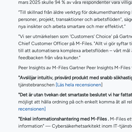
mars 2025 skulle 94 % av våra respondenter vara vill
”Till skillnad från äldre verktyg för dokumenthantering
personer, projekt, transaktioner och arbetsflöden”, säge
nya insikter och arbeta smartare och mer effektivt.”
"Vi ser utmärkelsen som 'Customers' Choice' på Gartn
Chief Customer Officer på M-Files. "Allt vi gör syftar t
till att automatisera komplexa arbetsflöden – vårt mål 
feedbacken från våra kunder."
Peer Insights av M-Files Gartner Peer Insights M-Files 
"Avslöjar intuitiv, prisvärd produkt med snabb sökhasti
tjänstebranschen
[Läs hela recensionen
]
"Det är utan tvekan det smartaste beslutet vi har fatt
möjligt att hålla ordning på och enkelt komma åt all 
recensionen]
"Enkel informationshantering med M-Files .
M-Files et
information" — Cybersäkerhetsarkitekt inom IT-tjän