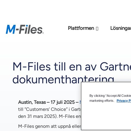
Den nya M-File
Plattformen
Lösninga
M-Files till en av Gart
dokumenthantering
By clicking “Accept All Cooki
marketing efforts.
Privacy P
Austin, Texas – 17 juli 2025 –
M-Files,
marknadsledande
till ”Customers' Choice” i Gartner Peer Insights Vo
den 31 mars 2025). M-Files en av fyra leverantörer i r
M-Files genom att uppnå eller överträffa marknadsgen