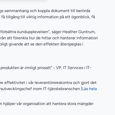
öretags sammanhang och koppla dokument till berörda
å tillgång till viktig information på ett ögonblick, få
 förbättra kundupplevelsen", säger Heather Guntrum,
Från att förenkla hur de hittar och hanterar information
oligt givande att se den effekten återspeglas i
rodukten är rimligt prissatt" - VP, IT Services i IT-
rre effektivitet i vår leverantörsreskontra och gjort det
färsutvecklingschef inom IT-tjänstebranschen
[Läs hela
 hjälper vår organisation att hantera stora mängder