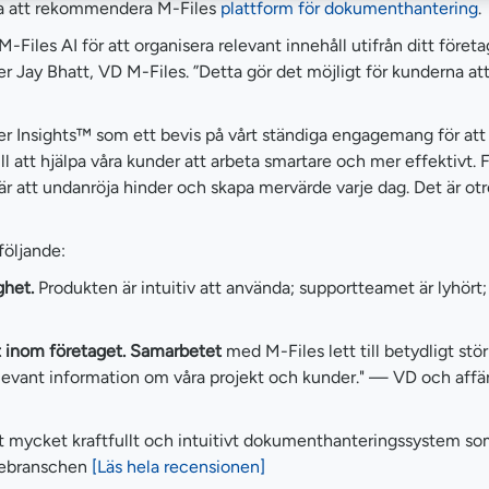
iga att rekommendera M-Files
plattform för dokumenthantering
.
 M-Files AI för att organisera relevant innehåll utifrån ditt f
r Jay Bhatt, VD M-Files. ”Detta gör det möjligt för kunderna att f
er Insights™ som ett bevis på vårt ständiga engagemang för att
ill att hjälpa våra kunder att arbeta smartare och mer effektivt. 
är att undanröja hinder och skapa mervärde varje dag. Det är otr
följande:
ghet.
Produkten är intuitiv att använda; supportteamet är lyhört; p
at inom företaget. Samarbetet
med M-Files lett till betydligt stö
relevant information om våra projekt och kunder." — VD och af
t mycket kraftfullt och intuitivt dokumenthanteringssystem som
stebranschen
[Läs hela recensionen]