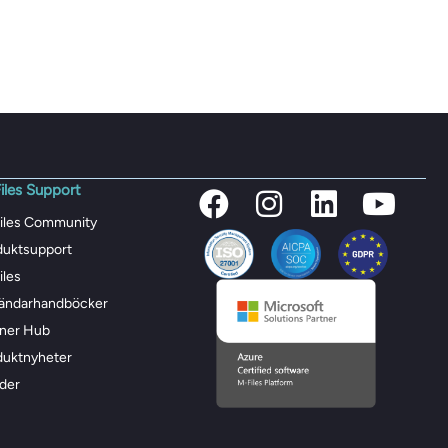
iles Support
iles Community
duktsupport
iles
ändarhandböcker
tner Hub
duktnyheter
der