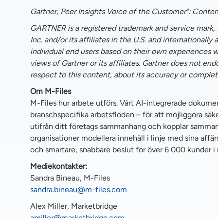
Gartner, Peer Insights Voice of the Customer": Content
GARTNER is a registered trademark and service mar
Inc. and/or its affiliates in the U.S. and internationall
individual end users based on their own experiences wi
views of Gartner or its affiliates. Gartner does not en
respect to this content, about its accuracy or complete
Om M-Files
M-Files hur arbete utförs. Vårt AI-integrerade dokum
branschspecifika arbetsflöden – för att möjliggöra säke
utifrån ditt företags sammanhang och kopplar samman 
organisationer modellera innehåll i linje med sina affär
och smartare, snabbare beslut för över 6 000 kunder i
Mediekontakter:
Sandra Bineau, M-Files
sandra.bineau@m-files.com
Alex Miller, Marketbridge
amiller@marketbridge.com