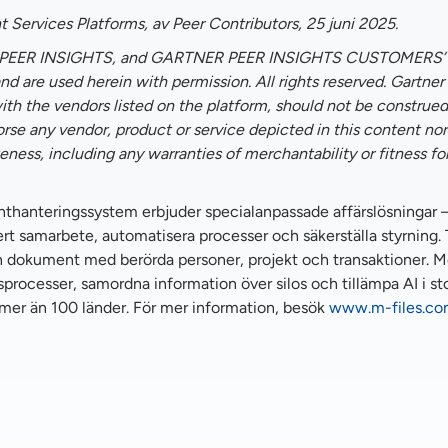
 Services Platforms, av Peer Contributors, 25 juni 2025.
k, PEER INSIGHTS, and GARTNER PEER INSIGHTS CUSTOMERS’ CH
y and are used herein with permission. All rights reserved. Gartne
th the vendors listed on the platform, should not be construed
dorse any vendor, product or service depicted in this content n
ness, including any warranties of merchantability or fitness for
enthanteringssystem erbjuder specialanpassade affärslösningar
rt samarbete, automatisera processer och säkerställa styrning. Ti
dokument med berörda personer, projekt och transaktioner. Me
sprocesser, samordna information över silos och tillämpa AI i sto
 mer än 100 länder. För mer information, besök
www.m-files.c