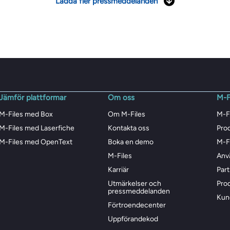
Ladda fler pressmeddelanden
Jämför plattformar
Om oss
M-F
M-Files med Box
Om M-Files
M-F
M-Files med Laserfiche
Kontakta oss
Pro
M-Files med OpenText
Boka en demo
M-F
M-Files
Anv
Karriär
Par
Utmärkelser och
Pro
pressmeddelanden
Kun
Förtroendecenter
Uppförandekod