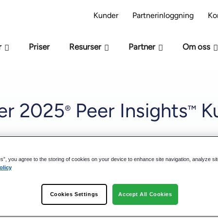
s modellen M-Files -beredskap – Är ni redo för AI
Kunder
Partnerinloggning
Ko
r
Priser
Resurser
Partner
Om oss
ner 2025
Peer Insights
Ku
®
™
es”, you agree to the storing of cookies on your device to enhance site navigation, analyze si
olicy
 inom AI-integrerad dokumenthantering, meddelade idag att fö
ice of the Customer”: Document Management (baserat på 171 rec
apporten som utnämnts till Customers' Choice, vilket baseras på
Cookies Settings
Accept All Cookies
omsnittet när det gäller både den övergripande upplevelsen sa