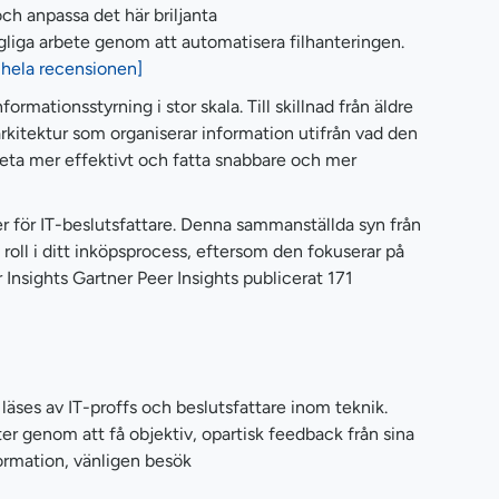
och anpassa det här briljanta
gliga arbete genom att automatisera filhanteringen.
 hela recensionen]
ationsstyrning i stor skala. Till skillnad från äldre
itektur som organiserar information utifrån vad den
 arbeta mer effektivt och fatta snabbare och mer
r för IT-beslutsfattare. Denna sammanställda syn från
oll i ditt inköpsprocess, eftersom den fokuserar på
nsights Gartner Peer Insights publicerat 171
äses av IT-proffs och beslutsfattare inom teknik.
kter genom att få objektiv, opartisk feedback från sina
ormation, vänligen besök