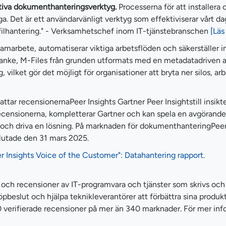
vativa dokumenthanteringsverktyg.
Processerna för att installera 
 Det är ett användarvänligt verktyg som effektiviserar vårt da
r filhantering." - Verksamhetschef inom IT-tjänstebranschen
[Läs
bete, automatiserar viktiga arbetsflöden och säkerställer inform
nke, M-Files från grunden utformats med en metadatadriven ark
ig, vilket gör det möjligt för organisationer att bryta ner silos,
r recensionernaPeer Insights Gartner Peer Insightstill insikte
censionerna, kompletterar Gartner och kan spela en avgörande r
och driva en lösning. På marknaden för dokumenthanteringPeer I
lutade den 31 mars 2025.
r Insights Voice of the Customer": Datahantering rapport.
och recensioner av IT-programvara och tjänster som skrivs och l
 köpbeslut och hjälpa teknikleverantörer att förbättra sina produ
0 verifierade recensioner på mer än 340 marknader. För mer inf