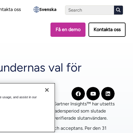
?
Gör testet
ntakta oss
Svenska
Få en demo
Kontakta oss
ndernas val för
te usage, and assist in our
retaget av kunderna på Gartner Insights™ har utsetts
ensioner under den 18-månadersperiod som slutade
 feedback och betyg från verifierade slutanvändare.
mt användarnas intresse och acceptans. Per den 31