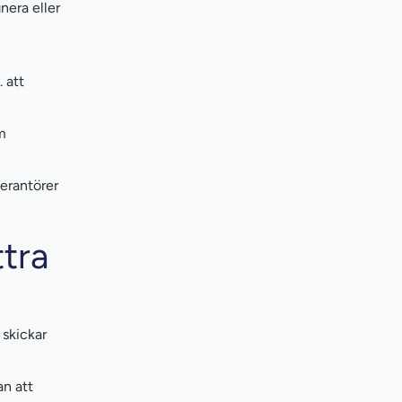
nera eller
 att
m
verantörer
tra
 skickar
an att