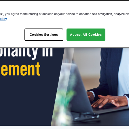
l att förhindra fel?
es”, you agree to the storing of cookies on your device to enhance site navigation, analyze si
olicy
 hjälp av ett DMS?
den?
Cookies Settings
Accept All Cookies
tiviteten i arbetsflödet?
tions arbetsflöde?
nen