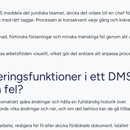
 meddela det juridiska teamet, skicka det vidare till en chef fö
med rätt taggar. Processen är konsekvent varje gång och kräv
evnad, förhindra förseningar och minska mänskliga fel genom att 
 arbetsflöden visuellt, vilket gör det enklare att anpassa proc
ringsfunktioner i ett DM
a fel?
omatiskt spåra ändringar och hålla en fullständig historik över
e vilka ändringar och när, och om det behövs kan de gå tillbak
bete, redigera fel fil eller skicka föråldrade dokument. Istället 