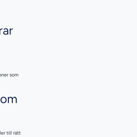
rar
ioner som
inom
r till rätt