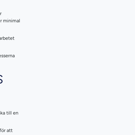
r
er minimal
arbetet
esserna
S
a till en
för att