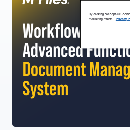
Hur kan versionshanteringsfunktioner i ett DMS hjälpa til
By clicking “Accept All Cooki
marketing efforts.
Privacy P
Kan jag spåra dokumentredigeringar och ändringar med
Har DMS stöd för e-signaturer och digitala godkännan
Hur kan automatiserad routing i ett DMS förbättra effek
Kan jag anpassa ett DMS så att det passar min organisa
Varför automatisering av arbetsflödet förändrar spelpla