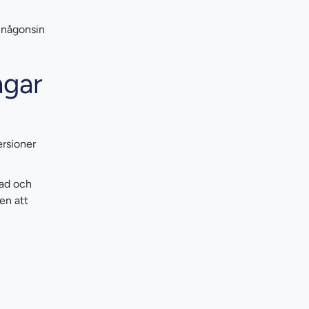
r någonsin
ngar
ersioner
nad och
en att