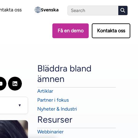
?
Gör testet
ntakta oss
Svenska
Få en demo
Kontakta oss
Bläddra bland
ämnen
Artiklar
Partner i fokus
▼
Nyheter & Industri
Resurser
Webbinarier