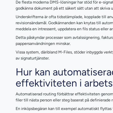
De flesta moderna DMS-lösningar har stöd för e-signat
godkänna dokument på ett säkert sätt utan att skriva ut
Underskrifterna är ofta tidsstämplade, kopplade till a
revisionsändamål. Godkännanden kan knytas till automat
meddela en intressent, uppdatera en fils status eller 
Detta påskyndar processer som avtalssignering, fakt
pappersanvändningen minskar.
Vissa system, däribland M-Files, stöder inbyggda verkt
av signaturtjänster.
Hur kan automatiserad
effektiviteten i arbet
Automatiserad routing förbättrar effektiviteten geno
filer till nästa person eller steg baserat på definierade
En inköpsbegäran kan till exempel automatiskt flyttas 