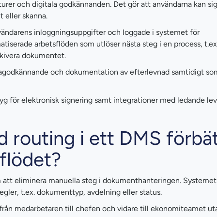
urer och digitala godkännanden. Det gör att användarna kan sig
 eller skanna.
nvändarens inloggningsuppgifter och loggade i systemet för
iserade arbetsflöden som utlöser nästa steg i en process, t.ex.
arkivera dokumentet.
uragodkännande och dokumentation av efterlevnad samtidigt so
yg för elektronisk signering samt integrationer med ledande le
 routing i ett DMS förbät
sflödet?
m att eliminera manuella steg i dokumenthanteringen. Systemet
 regler, t.ex. dokumenttyp, avdelning eller status.
från medarbetaren till chefen och vidare till ekonomiteamet ut