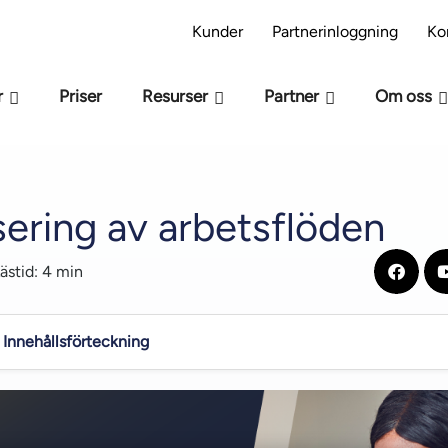
s modellen M-Files -beredskap – Är ni redo för AI
Kunder
Partnerinloggning
Ko
r
Priser
Resurser
Partner
Om oss
sering av arbetsflöden
ästid: 4 min
Innehållsförteckning
umentprocesser
 DMS?