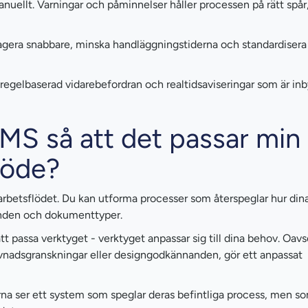
nuellt. Varningar och påminnelser håller processen på rätt spår,
eagera snabbare, minska handläggningstiderna och standardisera
egelbaserad vidarebefordran och realtidsaviseringar som är inb
MS så att det passar min
löde?
arbetsflödet. Du kan utforma processer som återspeglar hur di
landen och dokumenttyper.
tt passa verktyget - verktyget anpassar sig till dina behov. Oav
levnadsgranskningar eller designgodkännanden, gör ett anpassat
rna ser ett system som speglar deras befintliga process, men s