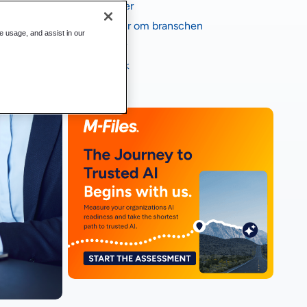
Fallstudier
Rapporter om branschen
te usage, and assist in our
E-böcker
Infografik
Videor