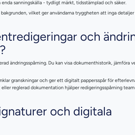
n enda sanningskälla - tydligt märkt, tidsstämplad och säker.
i bakgrunden, vilket ger användarna tryggheten att inga detalje
ntredigeringar och ändri
?
jerad ändringsspårning. Du kan visa dokumenthistorik, jämföra v
nklar granskningar och ger ett digitalt pappersspår för efterlev
t eller reglerad dokumentation hjälper redigeringsspårning team
gnaturer och digitala