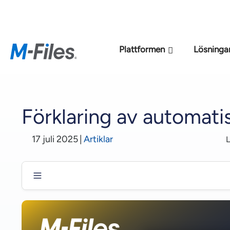
Den nya M-File
Plattformen
Lösninga
Förklaring av automati
17 juli 2025
|
Artiklar
L
Hur automatisering av arbetsflöden effektiviserar dok
Hur fungerar automatisering av arbetsflöden inom ett