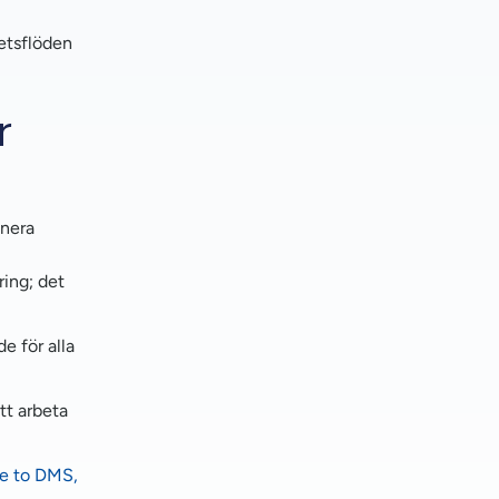
betsflöden
r
inera
ring; det
e för alla
tt arbeta
de to DMS,