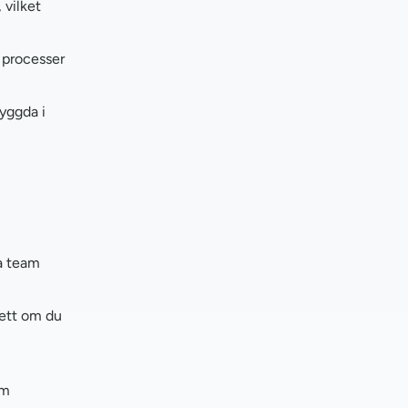
 vilket
 processer
yggda i
na team
sett om du
om