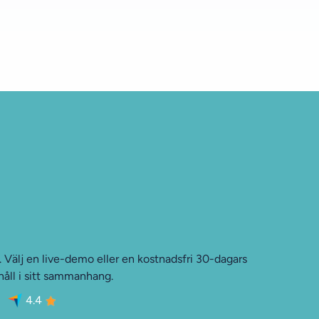
t. Välj en live-demo eller en kostnadsfri 30-dagars
håll i sitt sammanhang.
4.4