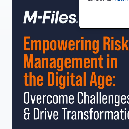
Fördelarna med datadriven riskhantering
M-Files: Din partner för digital omvandling inom riskha
Slutsats