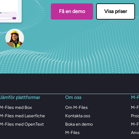
Få en demo
Visa priser
Jämför plattformar
Om oss
M-F
M-Files med Box
Om M-Files
M-F
M-Files med Laserfiche
Kontakta oss
Pro
M-Files med OpenText
Boka en demo
M-F
M-Files
Anv