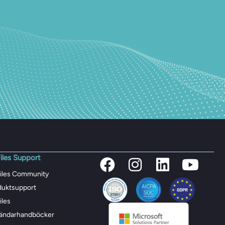
iles Support
iles Community
duktsupport
iles
ändarhandböcker