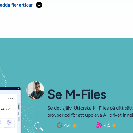
adda fler artiklar
Se M-Files
Se det själv. Utforska M-Files på ditt sät
provperiod för att uppleva AI-drivet inne
4.4
4.5