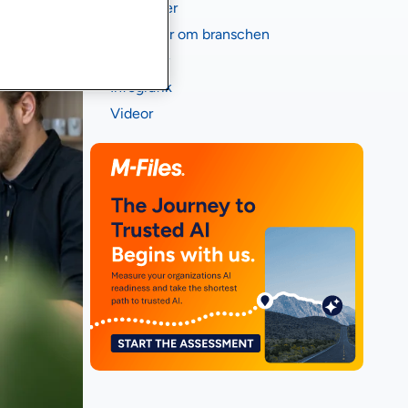
Fallstudier
Rapporter om branschen
E-böcker
Infografik
Videor