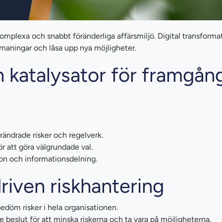
komplexa och snabbt föränderliga affärsmiljö. Digital transforma
utmaningar och låsa upp nya möjligheter.
n katalysator för framgång
rändrade risker och regelverk.
r att göra välgrundade val.
n och informationsdelning.
riven riskhantering
edöm risker i hela organisationen.
 beslut för att minska riskerna och ta vara på möjligheterna.