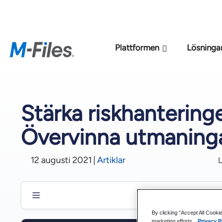
Den nya M-File
Plattformen
Lösninga
Stärka riskhanteringe
Övervinna utmaninga
12 augusti 2021
|
Artiklar
L
By clicking “Accept All Cooki
Digital omvandling: En katalysator för framgångsrik risk
marketing efforts.
Privacy P