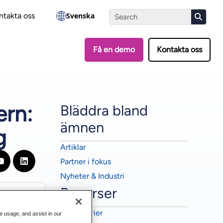
?
Gör testet
ntakta oss
Svenska
Få en demo
Kontakta oss
ern:
Bläddra bland
ämnen
g
Artiklar
Partner i fokus
Nyheter & Industri
Resurser
▼
Webbinarier
te usage, and assist in our