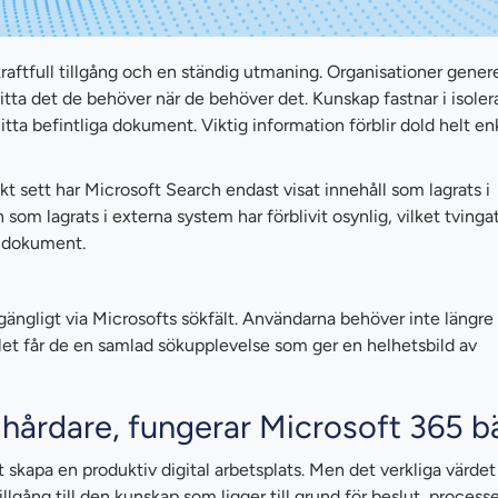
kraftfull tillgång och en ständig utmaning. Organisationer gener
hitta det de behöver när de behöver det. Kunskap fastnar i isole
ta befintliga dokument. Viktig information förblir dold helt enk
t sett har Microsoft Search endast visat innehåll som lagrats i
 som lagrats i externa system har förblivit osynlig, vilket tvinga
r dokument.
illgängligt via Microsofts sökfält. Användarna behöver inte längre
tället får de en samlad sökupplevelse som ger en helhetsbild av
hårdare, fungerar Microsoft 365 b
t skapa en produktiv digital arbetsplats. Men det verkliga värde
llgång till den kunskap som ligger till grund för beslut, process