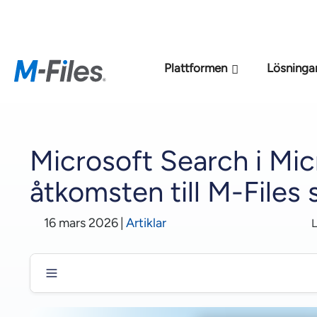
Den nya M-File
Plattformen
Lösninga
Microsoft Search i Mi
åtkomsten till M-Files 
16 mars 2026
|
Artiklar
L
När Microsoft Search arbetar hårdare, fungerar Micr