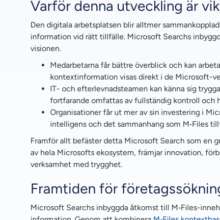
Varför denna utveckling är vik
Den digitala arbetsplatsen blir alltmer sammankopplad
information vid rätt tillfälle. Microsoft Searchs inbyg
visionen.
Medarbetarna får bättre överblick och kan arbe
kontextinformation visas direkt i de Microsoft-
IT- och efterlevnadsteamen kan känna sig trygga 
fortfarande omfattas av fullständig kontroll och 
Organisationer får ut mer av sin investering i M
intelligens och det sammanhang som M‑Files tillf
Framför allt befäster detta Microsoft Search som en 
av hela Microsofts ekosystem, främjar innovation, förbä
verksamhet med trygghet.
Framtiden för företagssökning
Microsoft Searchs inbyggda åtkomst till M‑Files-innehå
information. Genom att kombinera
M‑Files kontextbas