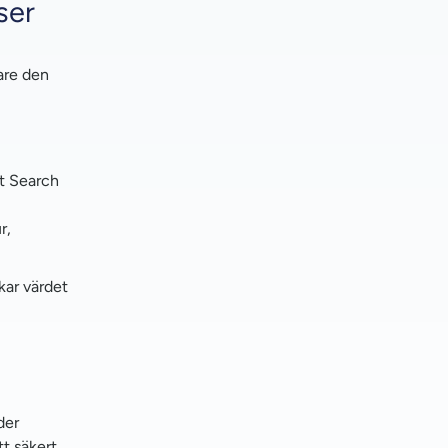
ser
mare den
ft Search
r,
kar värdet
der
t säkert,