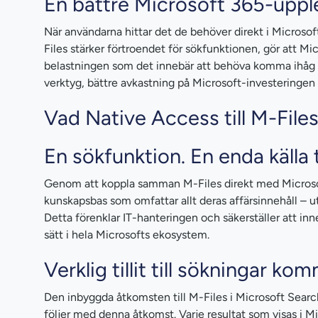
En bättre Microsoft 365-upple
När användarna hittar det de behöver direkt i Microsof
Files stärker förtroendet för sökfunktionen, gör att M
belastningen som det innebär att behöva komma ihåg v
verktyg, bättre avkastning på Microsoft-investeringen 
Vad Native Access till M-File
En sökfunktion. En enda källa t
Genom att koppla samman M-Files direkt med Microsoft 
kunskapsbas som omfattar allt deras affärsinnehåll – 
Detta förenklar IT-hanteringen och säkerställer att inn
sätt i hela Microsofts ekosystem.
Verklig tillit till sökningar ko
Den inbyggda åtkomsten till M-Files i Microsoft Searc
följer med denna åtkomst. Varje resultat som visas i 