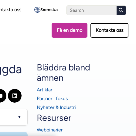
?
Gör testet
ntakta oss
Svenska
Få en demo
Kontakta oss
ggda
Bläddra bland
ämnen
Artiklar
Partner i fokus
Nyheter & Industri
Resurser
▼
Webbinarier