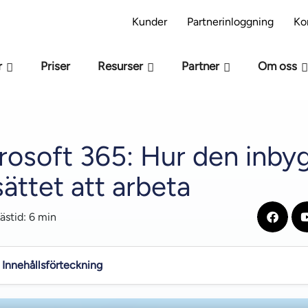
s modellen M-Files -beredskap – Är ni redo för AI
Kunder
Partnerinloggning
Ko
r
Priser
Resurser
Partner
Om oss
crosoft 365: Hur den inby
sättet att arbeta
ästid: 6 min
Innehållsförteckning
osoft 365 bättre