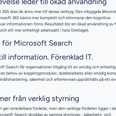
velse leder till ökad användning
t 365 dras de ännu mer till dessa verktyg. Den inbyggda åtkomst
icrosoft 365 känns mer komplett och eliminerar den kognitiva
ar informationen finns. Resultatet blir en ökad användning av 
och ett mer enhetligt arbetssätt i hela företaget.
s för Microsoft Search
ill information. Förenklad IT.
Search får organisationer tillgång till en smidig och enhetlig
utan behov av kopplingsmoduler, dubbelarbete eller onödig komp
ehållshantering, säkerhet och efterlevnad upprätthålls på ett en
mmer från verklig styrning
h ger omedelbara fördelar, men den verkliga fördelen ligger i d
Microsoft Search skyddas av samma styrnings-, säkerhets- och