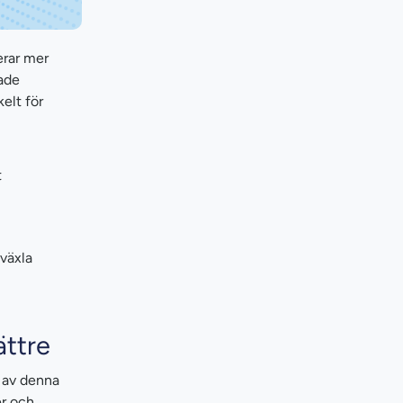
erar mer
rade
elt för
t
 växla
ättre
t av denna
er och