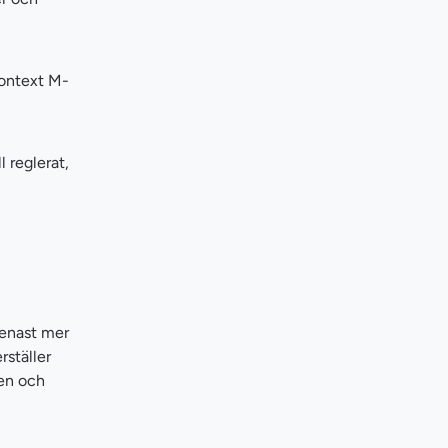
kontext M-
 reglerat,
genast mer
rställer
ten och