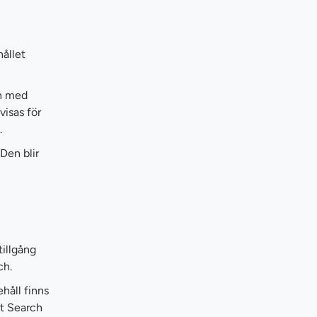
ållet
en med
visas för
.
Den blir
tillgång
ch.
håll finns
ft Search