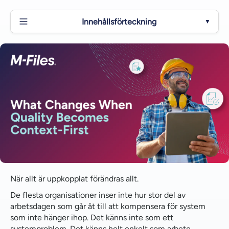
Innehållsförteckning
▼
Från att jaga information till att arbeta med den
Från förberedelser inför revision till ständig
beredskap
Snabbare lösningar, färre störningar
Minskad risk tack vare inbyggd styrning
Kvalitet blir en del av det dagliga arbetet
En bättre upplevelse för människor
När allt är uppkopplat förändras allt.
Från kostnadsställe till resultatdrivande faktor
De flesta organisationer inser inte hur stor del av
Den sammantagna effekten inom hela
arbetsdagen som går åt till att kompensera för system
organisationen
som inte hänger ihop. Det känns inte som ett
systemproblem. Det känns helt enkelt som arbete.