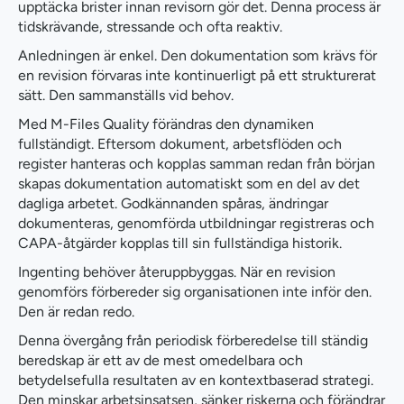
upptäcka brister innan revisorn gör det. Denna process är
tidskrävande, stressande och ofta reaktiv.
Anledningen är enkel. Den dokumentation som krävs för
en revision förvaras inte kontinuerligt på ett strukturerat
sätt. Den sammanställs vid behov.
Med M-Files Quality förändras den dynamiken
fullständigt. Eftersom dokument, arbetsflöden och
register hanteras och kopplas samman redan från början
skapas dokumentation automatiskt som en del av det
dagliga arbetet. Godkännanden spåras, ändringar
dokumenteras, genomförda utbildningar registreras och
CAPA-åtgärder kopplas till sin fullständiga historik.
Ingenting behöver återuppbyggas. När en revision
genomförs förbereder sig organisationen inte inför den.
Den är redan redo.
Denna övergång från periodisk förberedelse till ständig
beredskap är ett av de mest omedelbara och
betydelsefulla resultaten av en kontextbaserad strategi.
Den minskar arbetsinsatsen, sänker riskerna och förändrar