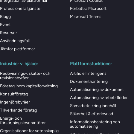
Integration av plattformar
Microsoft Copilot
Professionella tjänster
Förbättra Microsoft
Blogg
Microsoft Teams
Event
Resurser
Användningsfall
Jämför plattformar
Industrier vi hjälper
Plattformsfunktioner
Redovisnings-, skatte- och
Artificiell intelligens
revisionsbyråer
Dokumenthantering
Företag inom kapitalförvaltning
Automatisering av dokument
Konsultföretag
Automatisering av arbetsflöden
Ingenjörsbyråer
Samarbete kring innehåll
Tillverkande företag
Säkerhet & efterlevnad
Energi- och
Informationshantering och
försörjningsleverantörer
automatisering
Organisationer för vetenskaplig