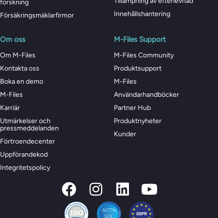
Tillämpning av efterlevnad
forskning
Innehållshantering
Försäkringsmäklarfirmor
Om oss
M-Files Support
Om M-Files
M-Files Community
Kontakta oss
Produktsupport
Boka en demo
M-Files
M-Files
Användarhandböcker
Karriär
Partner Hub
Utmärkelser och
Produktnyheter
pressmeddelanden
Kunder
Förtroendecenter
Uppförandekod
Integritetspolicy