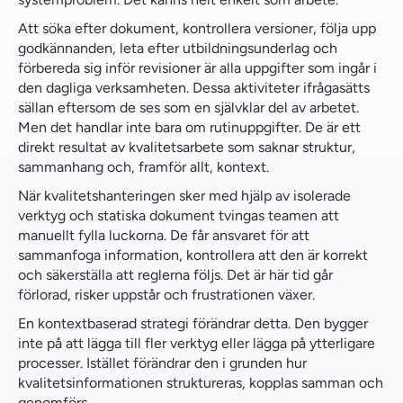
Helhetsbilden
Att söka efter dokument, kontrollera versioner, följa upp
godkännanden, leta efter utbildningsunderlag och
Sammanfattningsvis
förbereda sig inför revisioner är alla uppgifter som ingår i
den dagliga verksamheten. Dessa aktiviteter ifrågasätts
sällan eftersom de ses som en självklar del av arbetet.
Men det handlar inte bara om rutinuppgifter. De är ett
direkt resultat av kvalitetsarbete som saknar struktur,
sammanhang och, framför allt, kontext.
När kvalitetshanteringen sker med hjälp av isolerade
verktyg och statiska dokument tvingas teamen att
manuellt fylla luckorna. De får ansvaret för att
sammanfoga information, kontrollera att den är korrekt
och säkerställa att reglerna följs. Det är här tid går
förlorad, risker uppstår och frustrationen växer.
En kontextbaserad strategi förändrar detta. Den bygger
inte på att lägga till fler verktyg eller lägga på ytterligare
processer. Istället förändrar den i grunden hur
kvalitetsinformationen struktureras, kopplas samman och
genomförs.