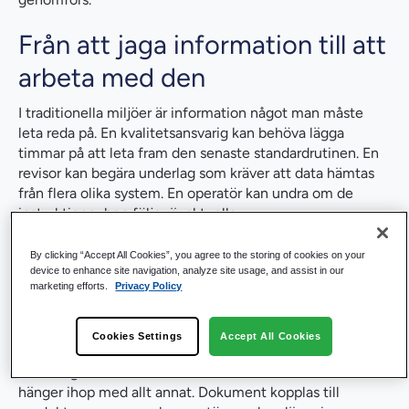
Från att jaga information till att
arbeta med den
I traditionella miljöer är information något man måste
leta reda på. En kvalitetsansvarig kan behöva lägga
timmar på att leta fram den senaste standardrutinen. En
revisor kan begära underlag som kräver att data hämtas
från flera olika system. En operatör kan undra om de
instruktioner hen följer är aktuella.
Varje svar kräver en viss ansträngning, eftersom
By clicking “Accept All Cookies”, you agree to the storing of cookies on your
informationen lagras utifrån var den finns – till exempel i
device to enhance site navigation, analyze site usage, and assist in our
mappar, system och databaser – snarare än utifrån dess
marketing efforts.
Privacy Policy
innebörd.
M-Files Quality
vänder upp och ner på den modellen.
Cookies Settings
Accept All Cookies
Istället för att organisera informationen efter var den
finns, organiseras den efter vad den är och hur den
hänger ihop med allt annat. Dokument kopplas till