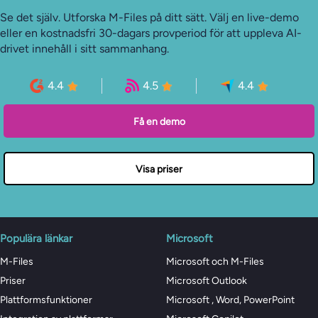
Se det själv. Utforska M-Files på ditt sätt. Välj en live-demo
eller en kostnadsfri 30-dagars provperiod för att uppleva AI-
drivet innehåll i sitt sammanhang.
4.4
4.5
4.4
Få en demo
Visa priser
Populära länkar
Microsoft
M-Files
Microsoft och M-Files
Priser
Microsoft Outlook
Plattformsfunktioner
Microsoft , Word, PowerPoint