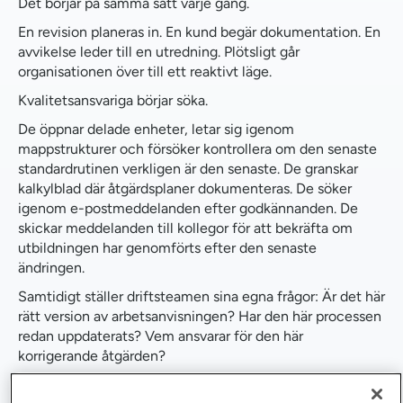
Det börjar på samma sätt varje gång.
kvalitetsgenomförande
En revision planeras in. En kund begär dokumentation. En
avvikelse leder till en utredning. Plötsligt går
Sammanfattningsvis
organisationen över till ett reaktivt läge.
Kvalitetsansvariga börjar söka.
De öppnar delade enheter, letar sig igenom
mappstrukturer och försöker kontrollera om den senaste
standardrutinen verkligen är den senaste. De granskar
kalkylblad där åtgärdsplaner dokumenteras. De söker
igenom e-postmeddelanden efter godkännanden. De
skickar meddelanden till kollegor för att bekräfta om
utbildningen har genomförts efter den senaste
ändringen.
Samtidigt ställer driftsteamen sina egna frågor: Är det här
rätt version av arbetsanvisningen? Har den här processen
redan uppdaterats? Vem ansvarar för den här
korrigerande åtgärden?
Alla jobbar hårt, men ingen jobbar på samma plats.