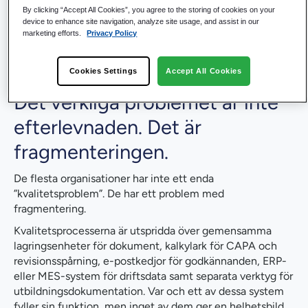
Så här ser kvalitetshanteringen ut i många
By clicking “Accept All Cookies”, you agree to the storing of cookies on your
tillverkningsföretag idag. Inte för att teamen inte bryr sig
device to enhance site navigation, analyze site usage, and assist in our
marketing efforts.
Privacy Policy
om kvaliteten, utan för att de system de förlitar sig på
aldrig utformades med tanke på hur kvalitetsarbete
faktiskt fungerar.
Cookies Settings
Accept All Cookies
Det verkliga problemet är inte
efterlevnaden. Det är
fragmenteringen.
De flesta organisationer har inte ett enda
”kvalitetsproblem”. De har ett problem med
fragmentering.
Kvalitetsprocesserna är utspridda över gemensamma
lagringsenheter för dokument, kalkylark för CAPA och
revisionsspårning, e-postkedjor för godkännanden, ERP-
eller MES-system för driftsdata samt separata verktyg för
utbildningsdokumentation. Var och ett av dessa system
fyller sin funktion, men inget av dem ger en helhetsbild.