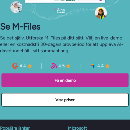
Se M-Files
Se det själv. Utforska M-Files på ditt sätt. Välj en live-demo
eller en kostnadsfri 30-dagars provperiod för att uppleva AI-
drivet innehåll i sitt sammanhang.
4.4
4.5
4.4
Få en demo
Visa priser
Populära länkar
Microsoft