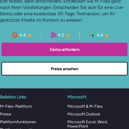
Erst testen, dann entscheiden. Entdecken Sie M-Files ganz
nach Ihren Vorstellungen. Entscheiden Sie sich für eine Live-
Demo oder eine kostenlose 30-Tage-Testversion, um KI-
gestützte Inhalte im Kontext zu erleben.
4.4
4.5
4.4
Demo anfordern
Preise ansehen
Beliebte Links
Microsoft
M-Files-Plattform
Microsoft & M-Files
Preise
Microsoft Outlook
Plattformfunktionen
Microsoft Excel, Word,
PowerPoint