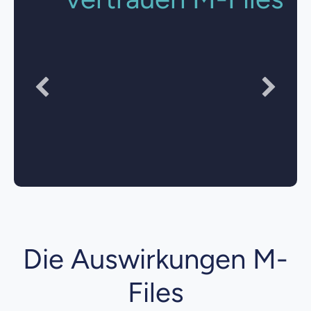
"The combination of custom views and data
exports provides managers with much better
oversight. Managers set up their own custom views
that allow them to see documents as they’re being
processed and to check for exceptions."
David X. Li
Chief Technology Officer at Washington University Investment
Management Company
Die Auswirkungen M-
Files