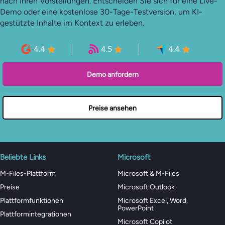
nach Ihren Vorstellungen. Entscheiden Sie sich für eine Live-
Demo oder eine kostenlose 30-Tage-Testversion, um KI-
gestützte Inhalte im Kontext zu erleben.
4.4
4.5
4.4
Demo anfordern
Preise ansehen
Beliebte Links
Microsoft
M-Files-Plattform
Microsoft & M-Files
Preise
Microsoft Outlook
Plattformfunktionen
Microsoft Excel, Word,
PowerPoint
Plattformintegrationen
Microsoft Copilot