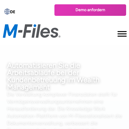
Demo anfordern
DE
Automatisieren Sie die
Arbeitsabläufe bei der
Kundenbetreuung im Wealth
Management
Die Verwaltung komplexer Finanzdaten stellt für
Vermögensverwaltungsunternehmen eine
Herausforderung dar. Die Knowledge Work
Automation-Plattform von M-Filesrationalisiert die
Dokumentenverwaltung, verbessert die