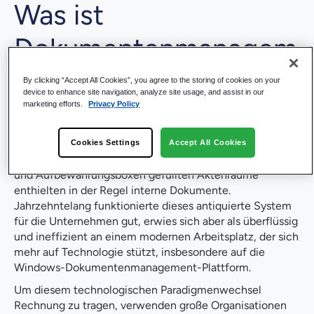
Was ist
Dokumentenmanagem
ent?
By clicking “Accept All Cookies”, you agree to the storing of cookies on your
device to enhance site navigation, analyze site usage, and assist in our
marketing efforts.
Privacy Policy
Erinnern Sie sich an den "alten" Aktenraum, zu dem nur
Mitarbeiter mit einem Schlüssel Zugang hatten und der
sich oft im Keller oder in einem ungenutzten Büro
Cookies Settings
Accept All Cookies
befand. Diese mit alphabetisch geordneten Schränken
und Aufbewahrungsboxen gefüllten Aktenräume
enthielten in der Regel interne Dokumente.
Jahrzehntelang funktionierte dieses antiquierte System
für die Unternehmen gut, erwies sich aber als überflüssig
und ineffizient an einem modernen Arbeitsplatz, der sich
mehr auf Technologie stützt, insbesondere auf die
Windows-Dokumentenmanagement-Plattform.
Um diesem technologischen Paradigmenwechsel
Rechnung zu tragen, verwenden große Organisationen