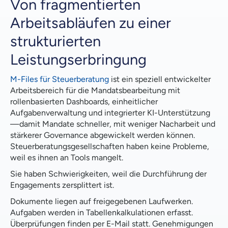
Von fragmentierten
Governance ohne Belastung
Arbeitsabläufen zu einer
KI, die im Kontext der Interaktion arbeitet
strukturierten
Entwickelt zur Optimierung bestehender Systeme
Leistungserbringung
Was sich in der Praxis ändert
M-Files für Steuerberatung
ist ein speziell entwickelter
Arbeitsbereich für die Mandatsbearbeitung mit
Warum das jetzt wichtig ist
rollenbasierten Dashboards, einheitlicher
Aufgabenverwaltung und integrierter KI-Unterstützung
Die Quintessenz
—damit Mandate schneller, mit weniger Nacharbeit und
stärkerer Governance abgewickelt werden können.
Bereit, die Umsetzung von Engagements an einem
Steuerberatungsgesellschaften haben keine Probleme,
Ort zu sehen?
weil es ihnen an Tools mangelt.
Sie haben Schwierigkeiten, weil die Durchführung der
Engagements zersplittert ist.
Dokumente liegen auf freigegebenen Laufwerken.
Aufgaben werden in Tabellenkalkulationen erfasst.
Überprüfungen finden per E-Mail statt. Genehmigungen