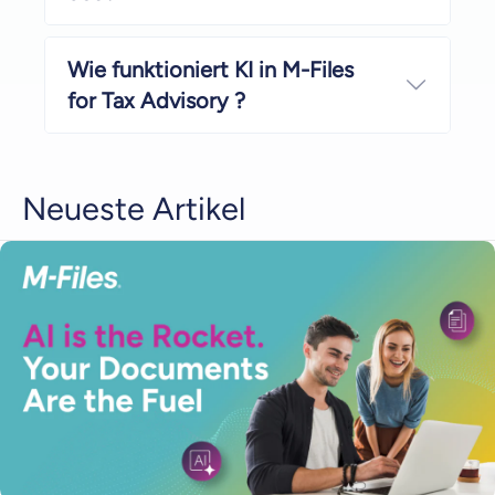
Wie funktioniert KI in M-Files
Mehr a
for Tax Advisory ?
Neueste Artikel