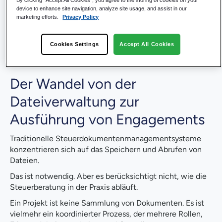
sowie die Governance in einem strukturierten
device to enhance site navigation, analyze site usage, and assist in our
Arbeitsbereich miteinander verbunden werden.
marketing efforts.
Privacy Policy
Steuerberatungs-Produktlösung B…
Cookies Settings
Accept All Cookies
Auf diese Weise wechseln Unternehmen von der
Dateiverwaltung zur Steuerung der Abläufe.
Der Wandel von der
Dateiverwaltung zur
Ausführung von Engagements
Traditionelle Steuerdokumentenmanagementsysteme
konzentrieren sich auf das Speichern und Abrufen von
Dateien.
Das ist notwendig. Aber es berücksichtigt nicht, wie die
Steuerberatung in der Praxis abläuft.
Ein Projekt ist keine Sammlung von Dokumenten. Es ist
vielmehr ein koordinierter Prozess, der mehrere Rollen,