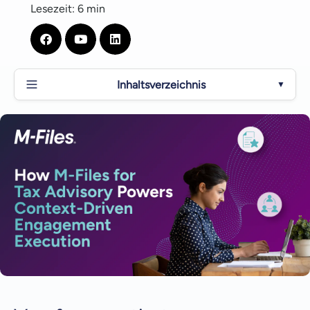
Lesezeit: 6 min
Inhaltsverzeichnis
▼
Von fragmentierten Arbeitsabläufen zu einer
strukturierten Leistungserbringung
Der Wandel von der Dateiverwaltung zur
Ausführung von Engagements
Das Engagement als führendes System
Durch Arbeitselemente erhält die Ausführung
Struktur.
Rollenbasierte Erfahrungen, die die Arbeitsweise
von Teams widerspiegeln