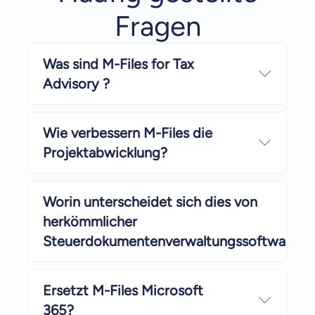
Fragen
Was sind M-Files for Tax
Mehr a
Advisory ?
Wie verbessern M-Files die
Mehr a
Projektabwicklung?
Worin unterscheidet sich dies von
herkömmlicher
Steuerdokumentenverwaltungssoftware?
Ersetzt M-Files Microsoft
Mehr a
365?