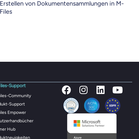
Erstellen von Dokumentensammlungen in M-
Files
iles-Support
iles-Community
dukt-Support
iles Empower
utzerhandbücher
tner Hub
duktneuigkeiten