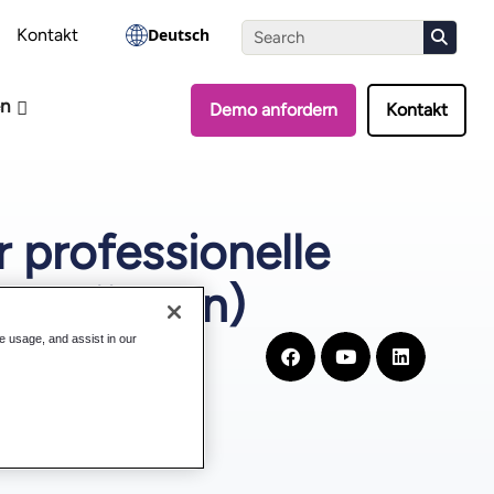
Assessment starten
Kontakt
Deutsch
en
Demo anfordern
Kontakt
r professionelle
sen können)
te usage, and assist in our