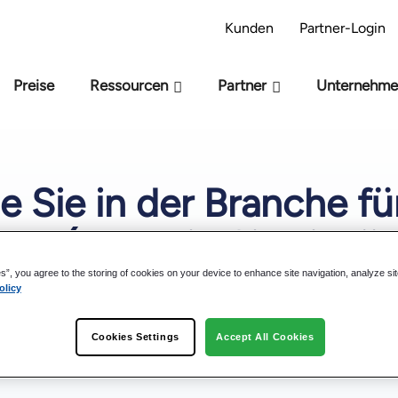
-Bereitschaftsmodell – Sind Sie bereit für KI?
Kunden
Partner-Login
Preise
Ressourcen
Partner
Unternehm
e Sie in der Branche fü
ben (und wie Sie sie lö
es”, you agree to the storing of cookies on your device to enhance site navigation, analyze si
olicy
Datei herunterladen:
Cookies Settings
Accept All Cookies