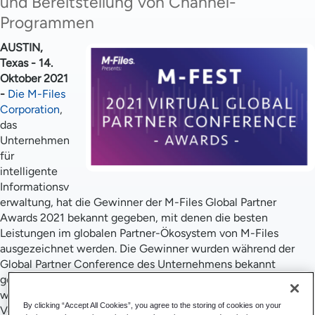
und Bereitstellung von Channel-
Programmen
AUSTIN,
Texas - 14.
Oktober 2021
-
Die M-Files
Corporation
,
das
Unternehmen
für
intelligente
Informationsv
erwaltung, hat die Gewinner der M-Files Global Partner
Awards 2021 bekannt gegeben, mit denen die besten
Leistungen im globalen Partner-Ökosystem von M-Files
ausgezeichnet werden. Die Gewinner wurden während der
Global Partner Conference des Unternehmens bekannt
gegeben, die am 12. und 13. Oktober stattfand. Die Preisträger
wurden für ihre herausragenden Leistungen in den Bereichen
By clicking “Accept All Cookies”, you agree to the storing of cookies on your
Vertriebsprogramme sowie Vertriebs- und