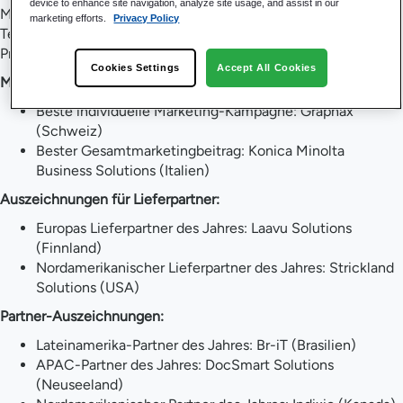
device to enhance site navigation, analyze site usage, and assist in our
Marketinginnovationen auf der Grundlage von M-Files
marketing efforts.
Privacy Policy
Technologie ausgezeichnet. Zu den globalen und regionalen
Preisträgern gehören:
Cookies Settings
Accept All Cookies
Marketing-Auszeichnungen:
Beste individuelle Marketing-Kampagne: Graphax
(Schweiz)
Bester Gesamtmarketingbeitrag: Konica Minolta
Business Solutions (Italien)
Auszeichnungen für Lieferpartner:
Europas Lieferpartner des Jahres: Laavu Solutions
(Finnland)
Nordamerikanischer Lieferpartner des Jahres: Strickland
Solutions (USA)
Partner-Auszeichnungen:
Lateinamerika-Partner des Jahres: Br-iT (Brasilien)
APAC-Partner des Jahres: DocSmart Solutions
(Neuseeland)