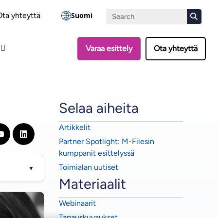
nti
Ota yhteyttä
Suomi
Varaa esittely
Ota yhteyttä
Selaa aiheita
Artikkelit
Partner Spotlight: M-Filesin
kumppanit esittelyssä
Toimialan uutiset
▼
Materiaalit
Webinaarit
Tapauskuvaukset