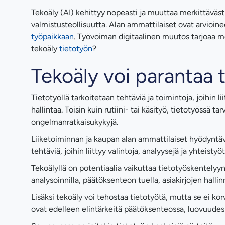
Tekoäly (AI) kehittyy nopeasti ja muuttaa merkittävästi
valmistusteollisuutta. Alan ammattilaiset ovat arvioine
työpaikkaan
. Työvoiman digitaalinen muutos tarjoaa m
tekoäly
tietotyön
?
Tekoäly voi parantaa 
Tietotyöllä tarkoitetaan tehtäviä ja toimintoja, joihin 
hallintaa. Toisin kuin rutiini- tai käsityö, tietotyössä tar
ongelmanratkaisukykyjä.
Liiketoiminnan ja kaupan alan ammattilaiset hyödyntä
tehtäviä, joihin liittyy valintoja, analyysejä ja yhteistyöt
Tekoälyllä on potentiaalia vaikuttaa tietotyöskentelyy
analysoinnilla, päätöksenteon tuella, asiakirjojen hallin
Lisäksi tekoäly voi tehostaa tietotyötä, mutta se ei kor
ovat edelleen elintärkeitä päätöksenteossa, luovuudes