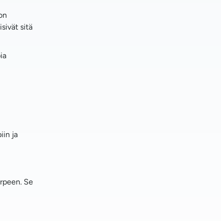
on
sivät sitä
ia
in ja
arpeen. Se