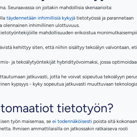
a. Seuraavassa on joitakin mahdollisia skenaarioita:
olla
täydennetään inhimillisiä kykyjä
tietotyössä ja parannetaan
a olennainen inhimillinen ulottuvuus.
tietotyöntekijöille mahdollisuuden erikoistua monimutkaisempii
stä kehittyy siten, että niihin sisältyy tekoälyn valvontaan, eti
hmis- ja tekoälytyöntekijät hybridityövoimaksi, jossa optimoidaa
uttautumaan jatkuvasti, jotta he voivat sopeutua tekoälyyn peru
alinen kypsyys - kyky sopeutua jatkuvasti muuttuvaan teknologi
utomaatiot tietotyön?
kisen työn maisemaa, se
ei todennäköisesti
poista sitä kokonaan
tta. Ihmisen ammattilaisilla on jatkossakin ratkaiseva rooli