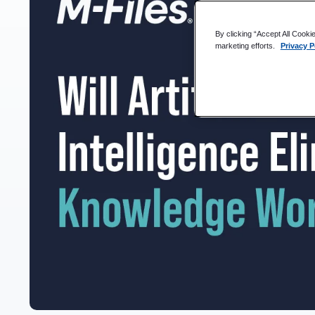
Huoli tekoälystä työn tulevaisuudessa
By clicking “Accept All Cooki
marketing efforts.
Privacy P
Tekoälyn integroiminen tietotyöskentelyyn
Poistavatko tekoälyautomaatiot tietotyön?
Usein kysytyt kysymykset (FAQ)