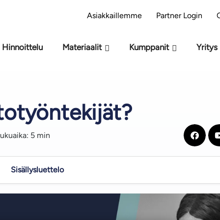
si M-Files – Oletko valmis tekoälyyn?
Tee arvioi
Asiakkaillemme
Partner Login
Hinnoittelu
Materiaalit
Kumppanit
Yritys
totyöntekijät?
ukuaika: 5 min
Sisällysluettelo