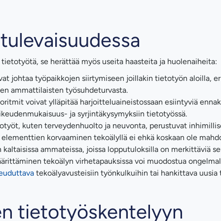
 tulevaisuudessa
tietotyötä, se herättää myös useita haasteita ja huolenaiheita:
 johtaa työpaikkojen siirtymiseen joillakin tietotyön aloilla, eri
ien ammattilaisten työsuhdeturvasta.
itmit voivat ylläpitää harjoitteluaineistossaan esiintyviä ennak
ikeudenmukaisuus- ja syrjintäkysymyksiin tietotyössä.
otyöt, kuten terveydenhuolto ja neuvonta, perustuvat inhimilli
elementtien korvaaminen tekoälyllä ei ehkä koskaan ole mahdol
en kaltaisissa ammateissa, joissa lopputuloksilla on merkittäviä se
äärittäminen tekoälyn virhetapauksissa voi muodostua ongelmall
euduttava
tekoälyavusteisiin työnkulkuihin tai hankittava uusia 
en tietotyöskentelyyn