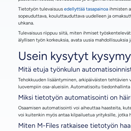
Tietotyön tulevaisuus
edellyttää tasapainoa
ihmisten a
sopeuduttava, kouluttauduttava uudelleen ja omaksuttav
uhkana.
Tulevaisuus riippuu siitä, miten ihmiset työskentelev
älyllisen työn korkeuksia, avata uusia mahdollisuuksia
Usein kysytyt kysymy
Mitä etuja työnkulun automatisoinnist
Tehokkuuden lisääntyminen, arkipäiväisten tehtävien
luovempiin osa-alueisiin. Automatisoitu tiedonhallint
Miksi tietotyön automatisointi on häi
Osaamisen automatisointi voi aiheuttaa haasteita, kut
voi kuitenkin myös antaa kilpailuetua yrityksille, jotka
Miten M-Files ratkaisee tietotyön ha