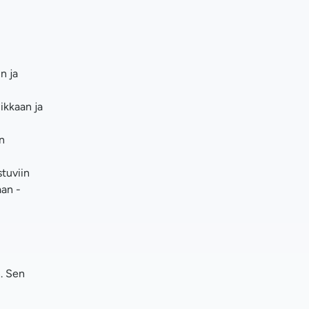
n ja
ikkaan ja
n
stuviin
aan -
. Sen