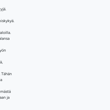
yjä.
miskykyä.
loilla.
alansa
työn
ä,
. Tähän
ja
immästä
aan ja