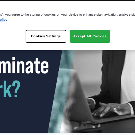
es”, you agree to the storing of cookies on your device to enhance site navigation, analyze si
olicy
Cookies Settings
Accept All Cookies