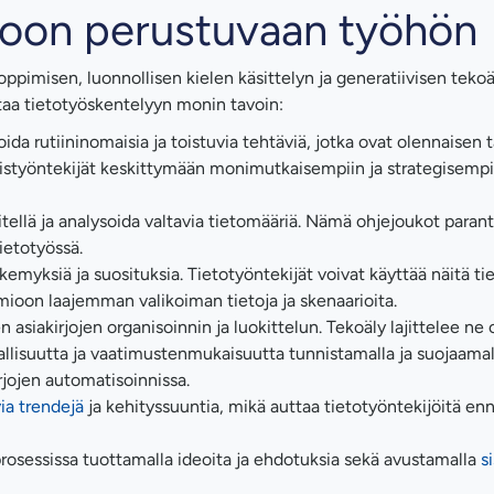
etoon perustuvaan työhön
ppimisen, luonnollisen kielen käsittelyn ja generatiivisen teko
taa tietotyöskentelyyn monin tavoin:
da rutiininomaisia ja toistuvia tehtäviä, jotka ovat olennaisen t
mistyöntekijät keskittymään monimutkaisempiin ja strategisempi
sitellä ja analysoida valtavia tietomääriä. Nämä ohjejoukot paran
ietotyössä.
myksiä ja suosituksia. Tietotyöntekijät voivat käyttää näitä tie
oon laajemman valikoiman tietoja ja skenaarioita.
n asiakirjojen organisoinnin ja luokittelun. Tekoäly lajittelee ne o
vallisuutta ja vaatimustenmukaisuutta tunnistamalla ja suojaamal
rjojen automatisoinnissa.
ia trendejä
ja kehityssuuntia, mikä auttaa tietotyöntekijöitä e
rosessissa tuottamalla ideoita ja ehdotuksia sekä avustamalla
s