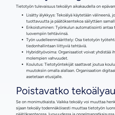
Tietotyön tulevaisuus tekoälyn aikakaudella on epävarm
Lisätty älykkyys: Tekoälyä käytetään välineenä, j
tuottavuutta ja päätöksentekoa säilyttäen samall
Erikoistuminen: Työnkulun automatisointi antaa 
luovempiin tehtäviinsä.
Työn uudelleenmäärittely: Osa tietotyön työtehtävi
tiedonhallintaan liittyviä tehtäviä.
Hybridityövoima: Organisaatiot voivat yhdistää i
molempien vahvuudet.
Koulutus: Tietotyöntekijät saattavat joutua koul
muutoksiin omalla alallaan. Organisaation digita
asetetaan etusijalle.
Poistavatko tekoälya
Se on monimutkaista. Vaikka tekoäly voi muuttaa hen
sijaan tekoäly todennäköisesti muuttaa tietotyön luonne
päätöksenteossa, luovuudessa ja ongelmanratkaisussa.