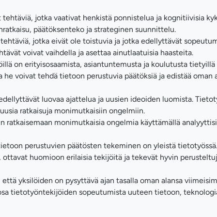
ehtäviä, jotka vaativat henkistä ponnistelua ja kognitiivisia kyk
anratkaisu, päätöksenteko ja strateginen suunnittelu.
 tehtäviä, jotka eivät ole toistuvia ja jotka edellyttävät sopeutu
tävät voivat vaihdella ja asettaa ainutlaatuisia haasteita.
lä on erityisosaamista, asiantuntemusta ja koulutusta tietyillä a
 he voivat tehdä tietoon perustuvia päätöksiä ja edistää oman 
dellyttävät luovaa ajattelua ja uusien ideoiden luomista. Tieto
 uusia ratkaisuja monimutkaisiin ongelmiin.
in ratkaisemaan monimutkaisia ongelmia käyttämällä analyyttisi
etoon perustuvien päätösten tekeminen on yleistä tietotyössä
 ottavat huomioon erilaisia tekijöitä ja tekevät hyvin perusteltu
 että yksilöiden on pysyttävä ajan tasalla oman alansa viimeis
sa tietotyöntekijöiden sopeutumista uuteen tietoon, teknologi