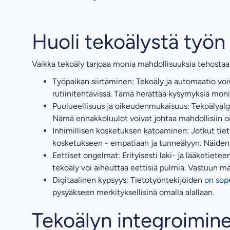
Huoli tekoälystä työn
Vaikka tekoäly tarjoaa monia mahdollisuuksia tehostaa 
Työpaikan siirtäminen: Tekoäly ja automaatio voivat
rutiinitehtävissä. Tämä herättää kysymyksiä mon
Puolueellisuus ja oikeudenmukaisuus: Tekoälyalgor
Nämä ennakkoluulot voivat johtaa mahdollisiin o
Inhimillisen kosketuksen katoaminen: Jotkut tiet
kosketukseen - empatiaan ja tunneälyyn. Näiden 
Eettiset ongelmat: Erityisesti laki- ja lääketiete
tekoäly voi aiheuttaa eettisiä pulmia. Vastuun m
Digitaalinen kypsyys: Tietotyöntekijöiden
on sop
pysyäkseen merkityksellisinä omalla alallaan.
Tekoälyn integroimin