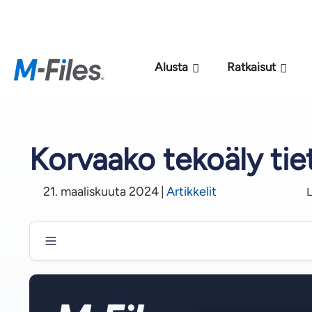
Uu
Alusta
Ratkaisut
Korvaako tekoäly tie
21. maaliskuuta 2024
|
Artikkelit
L
Tekoäly voi parantaa tietotyötä
Tekoälyn vaikutus tietoon perustuvaan työhön