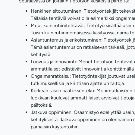
Seuraavassa on joitakin tietotyön keskeisiä piirteitä:
Henkinen sitoutuminen: Tietotyöntekijät tekevät t
Tällaisia tehtäviä voivat olla esimerkiksi ongelm
Muut kuin rutiinitehtävät: Tietotyö sisältää usein
Toisin kuin rutiininomaisessa käsityössä, nämä teh
Asiantuntemus ja erikoistuminen: Tietotyöntekijöil
Tämä asiantuntemus on ratkaisevan tärkeää, jotta
kehitystä.
Luovuus ja innovointi: Monet tietotyön tehtävät e
ammattilaiset edistävät innovointia kehittämällä
Ongelmanratkaisu: Tietotyöntekijät joutuvat use
tutkimuksellisia ja kriittisen ajattelun taitoja.
Korkean tason päätöksenteko: Monimutkaiseen ti
luokkaan kuuluvat ammattilaiset arvioivat tietoja,
päätöksiä.
Jatkuva oppiminen: Osaamistyö edellyttää usein,
kehityksestä. Jatkuva oppiminen on olennainen o
parhaisiin käytäntöihin.