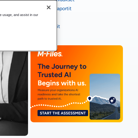
Toimialaraportit
te usage, and assist in our
E-kirjat
Infograafit
Videot