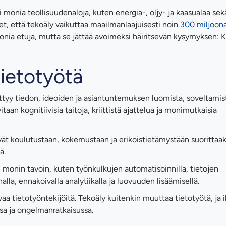
 monia teollisuudenaloja, kuten energia-, öljy- ja kaasualaa sek
et, että tekoäly vaikuttaa maailmanlaajuisesti noin
300 miljoon
onia etuja, mutta se jättää avoimeksi häiritsevän kysymyksen: 
tietotyötä
liittyy tiedon, ideoiden ja asiantuntemuksen luomista, soveltamis
vitaan kognitiivisia taitoja, kriittistä ajattelua ja monimutkaisia
vät koulutustaan, kokemustaan ja erikoistietämystään suorittaa
ä.
n monin tavoin, kuten työnkulkujen automatisoinnilla, tietojen
nalla, ennakoivalla analytiikalla ja luovuuden lisäämisellä.
vaa tietotyöntekijöitä. Tekoäly kuitenkin muuttaa tietotyötä, ja 
sa ja ongelmanratkaisussa.