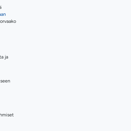
ä
aan
Korvaako
ta ja
kseen
ihmiset