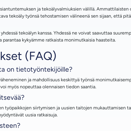
siantuntemuksen ja tekoälyvalmiuksien välillä. Ammattilaisten 
a tekoäly työnsä tehostamisen välineenä sen sijaan, että pitäi
ät yhdessä tekoälyn kanssa. Yhdessä ne voivat saavuttaa suuremp
 ja parantaa kykyämme ratkaista monimutkaisia haasteita.
kset (FAQ)
a on tietotyöntekijöille?
 väheneminen ja mahdollisuus keskittyä työnsä monimutkaisempi
a voi myös nopeuttaa olennaisen tiedon saantia.
ritsevää?
en työpaikkojen siirtymisen ja uusien taitojen mukauttamisen t
 hyödyntävät uusia ratkaisuja.
asteen?