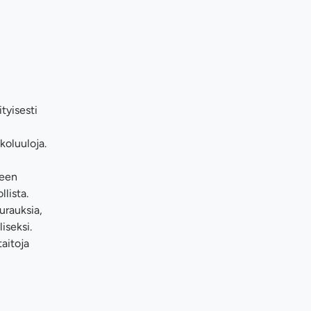
tyisesti
koluuloja.
seen
lista.
urauksia,
iseksi.
taitoja