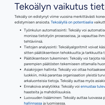
Tekoälyn vaikutus ti
Tekoäly on edistynyt viime vuosina merkittävästi koneo
edistymisen ansiosta.
Tekoälyllä on potentiaalia
vaikut
Työnkulun automatisointi: Tekoäly voi automatisoi
monissa tietotyön prosesseissa, ja vapauttaa ih
tehtäviinsä.
Tietojen analysointi: Tekoälyalgoritmit voivat kä
sitten päätöksenteon tehokkuutta ja tarkkuutta t
Päätöksenteon tukeminen: Tekoäly voi tarjota näke
parempien päätösten tekemiseen ottamalla huomi
Asiakirjojen hallinta: Tekoäly voi ottaa hoitaaksee
luokkiin, mikä parantaa organisaation yleistä tur
arkaluonteisia tietoja. Tekoäly auttaa myös asiaki
Ennakoiva analytiikka: Tekoäly voi
ennustaa tulev
haasteita ja mahdollisuuksia.
Luovuuden lisääminen: Tekoäly auttaa luovassa p
hallinnassa
ja luomisessa.