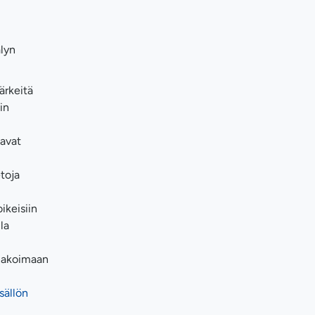
älyn
ärkeitä
in
tavat
toja
ikeisiin
la
nnakoimaan
isällön