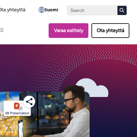
nti
Ota yhteyttä
Suomi
Varaa esittely
Ota yhteyttä