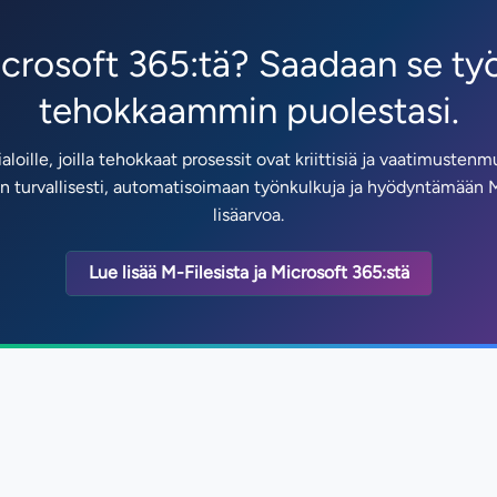
icrosoft 365:tä? Saadaan se t
tehokkaammin puolestasi.
aloille, joilla tehokkaat prosessit ovat kriittisiä ja vaatimusten
lön turvallisesti, automatisoimaan työnkulkuja ja hyödyntämään 
lisäarvoa.
Lue lisää M-Filesista ja Microsoft 365:stä