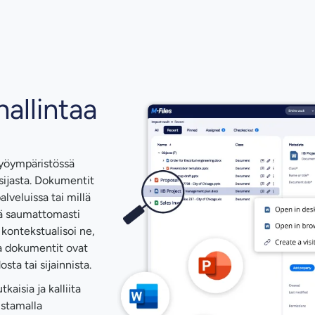
hallintaa
 työympäristössä
sijasta. Dokumentit
alveluissa tai millä
ää saumattomasti
a kontekstualisoi ne,
la dokumentit ovat
ta tai sijainnista.
aisia ja kalliita
istamalla