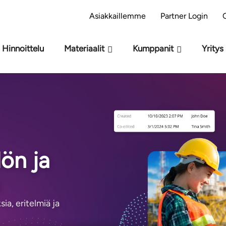
si M-Files – Oletko valmis tekoälyyn?
Tee arvioi
Asiakkaillemme
Partner Login
Hinnoittelu
Materiaalit
Kumppanit
Yritys
lön ja
ia, eritelmiä ja