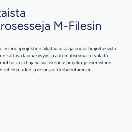
aista
prosesseja M-Filesin
a insinööriprojektien aikatauluista ja budjettirajoituksista
en kattava läpinäkyvyys ja automatisoimalla työläitä
mutkaisia ja hajanaisia rakennusprojekteja varmistaen
n tehokkuuden ja resurssien kohdentamisen.