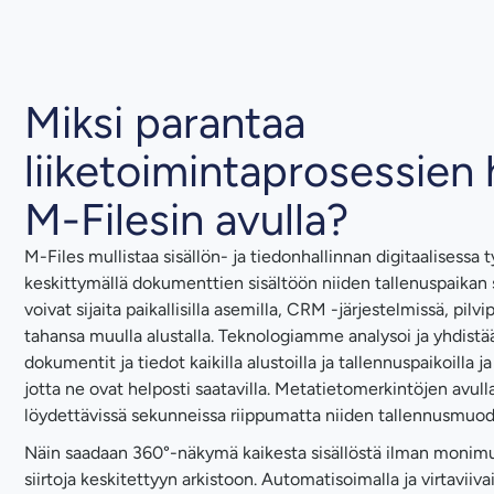
Miksi parantaa
liiketoimintaprosessien 
M-Filesin avulla?
M-Files mullistaa sisällön- ja tiedonhallinnan digitaalisessa
keskittymällä dokumenttien sisältöön niiden tallenuspaikan 
voivat sijaita paikallisilla asemilla, CRM -järjestelmissä, pilvip
tahansa muulla alustalla. Teknologiamme analysoi ja yhdist
dokumentit ja tiedot kaikilla alustoilla ja tallennuspaikoilla j
jotta ne ovat helposti saatavilla. Metatietomerkintöjen avul
löydettävissä sekunneissa riippumatta niiden tallennusmuodos
Näin saadaan 360°-näkymä kaikesta sisällöstä ilman monimutk
siirtoja keskitettyyn arkistoon. Automatisoimalla ja virtaviiva