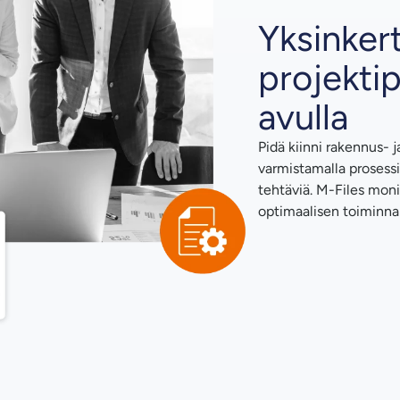
Yksinkert
projekti
avulla
Pidä kiinni rakennus- j
varmistamalla prosessi
tehtäviä. M-Files moni
optimaalisen toiminna