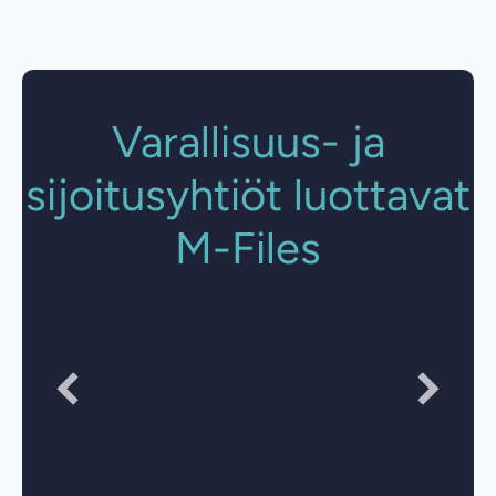
Varallisuus- ja
sijoitusyhtiöt luottavat
M-Files
"The combination of custom views and data
exports provides managers with much better
oversight. Managers set up their own custom views
that allow them to see documents as they’re being
processed and to check for exceptions."
David X. Li
Chief Technology Officer at Washington University Investment
Management Company