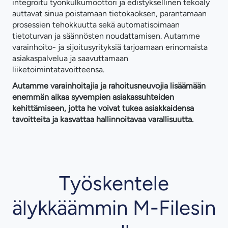
integroitu työnkulkumoottori ja edistyksellinen tekoäly
auttavat sinua poistamaan tietokaoksen, parantamaan
prosessien tehokkuutta sekä automatisoimaan
tietoturvan ja säännösten noudattamisen. Autamme
varainhoito- ja sijoitusyrityksiä tarjoamaan erinomaista
asiakaspalvelua ja saavuttamaan
liiketoimintatavoitteensa.
Autamme varainhoitajia ja rahoitusneuvojia lisäämään
enemmän aikaa syvempien asiakassuhteiden
kehittämiseen, jotta he voivat tukea asiakkaidensa
tavoitteita ja kasvattaa hallinnoitavaa varallisuutta.
Työskentele
älykkäämmin M-Filesin