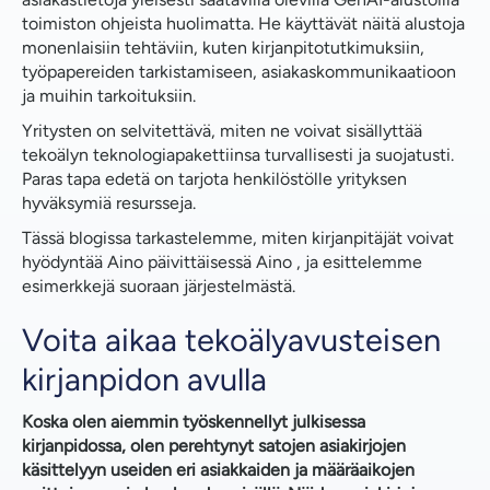
toimiston ohjeista huolimatta. He käyttävät näitä alustoja
monenlaisiin tehtäviin, kuten kirjanpitotutkimuksiin,
työpapereiden tarkistamiseen, asiakaskommunikaatioon
ja muihin tarkoituksiin.
Yritysten on selvitettävä, miten ne voivat sisällyttää
tekoälyn teknologiapakettiinsa turvallisesti ja suojatusti.
Paras tapa edetä on tarjota henkilöstölle yrityksen
hyväksymiä resursseja.
Tässä blogissa tarkastelemme, miten kirjanpitäjät voivat
hyödyntää Aino päivittäisessä Aino , ja esittelemme
esimerkkejä suoraan järjestelmästä.
Voita aikaa tekoälyavusteisen
kirjanpidon avulla
Koska olen aiemmin työskennellyt julkisessa
kirjanpidossa, olen perehtynyt satojen asiakirjojen
käsittelyyn useiden eri asiakkaiden ja määräaikojen