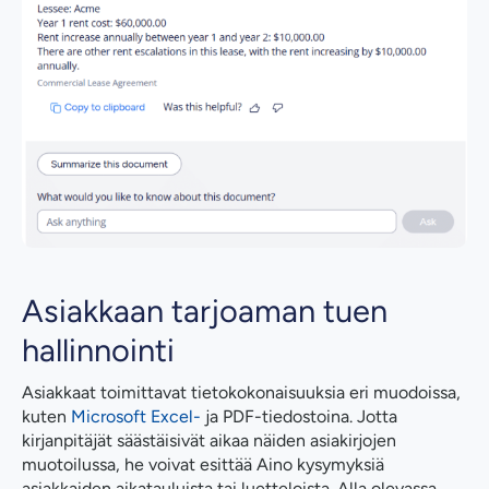
Asiakkaan tarjoaman tuen
hallinnointi
Asiakkaat toimittavat tietokokonaisuuksia eri muodoissa,
kuten
Microsoft Excel-
ja PDF-tiedostoina. Jotta
kirjanpitäjät säästäisivät aikaa näiden asiakirjojen
muotoilussa, he voivat esittää Aino kysymyksiä
asiakkaiden aikatauluista tai luetteloista. Alla olevassa