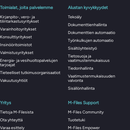
Toimialat, joita palvelemme
Alustan kyvykkyydet
Kirjanpito-, vero- ja
Tekoäly
tilintarkastusyritykset
Dokumenttienhallinta
Varainhoitoyritykset
Dokumenttien automaatio
Konsulttiyritykset
Työnkulkujen automaatio
Insinööritoimistot
Sisältöyhteistyö
Valmistusyritykset
Tietosuoja ja
Energia- ja vesihuoltopalvelujen
vaatimustenmukaisuus
tarjoajat
Tiedonhallinta
Tieteelliset tutkimusorganisaatiot
Vaatimustenmukaisuuden
Vakuutusyhtiöt
valvonta
Sisällönhallinta
Yritys
M-Files Support
Tietoja M-Filesista
M-Files Community
Ota yhteyttä
Tuotetuki
Varaa esittely
M-Files Empower