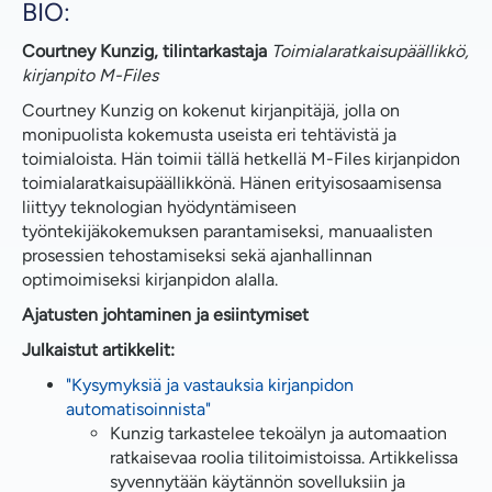
BIO:
Courtney Kunzig, tilintarkastaja
Toimialaratkaisupäällikkö,
kirjanpito
M-Files
Courtney Kunzig on kokenut kirjanpitäjä, jolla on
monipuolista kokemusta useista eri tehtävistä ja
toimialoista. Hän toimii tällä hetkellä M-Files kirjanpidon
toimialaratkaisupäällikkönä. Hänen erityisosaamisensa
liittyy teknologian hyödyntämiseen
työntekijäkokemuksen parantamiseksi, manuaalisten
prosessien tehostamiseksi sekä ajanhallinnan
optimoimiseksi kirjanpidon alalla.
Ajatusten johtaminen ja esiintymiset
Julkaistut artikkelit:
"Kysymyksiä ja vastauksia kirjanpidon
automatisoinnista"
Kunzig tarkastelee tekoälyn ja automaation
ratkaisevaa roolia tilitoimistoissa. Artikkelissa
syvennytään käytännön sovelluksiin ja