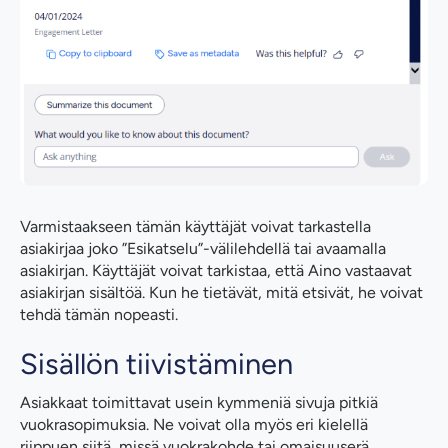
Varmistaakseen tämän käyttäjät voivat tarkastella
asiakirjaa joko ”Esikatselu”-välilehdellä tai avaamalla
asiakirjan. Käyttäjät voivat tarkistaa, että Aino vastaavat
asiakirjan sisältöä. Kun he tietävät, mitä etsivät, he voivat
tehdä tämän nopeasti.
Sisällön tiivistäminen
Asiakkaat toimittavat usein kymmeniä sivuja pitkiä
vuokrasopimuksia. Ne voivat olla myös eri kielellä
riippuen siitä, missä vuokrakohde tai omaisuuserä