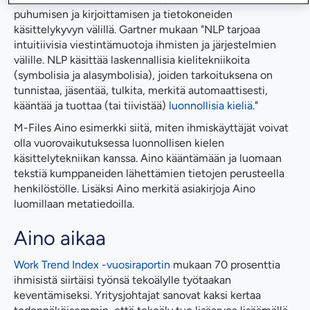
puhumisen ja kirjoittamisen ja tietokoneiden
käsittelykyvyn välillä. Gartner mukaan "NLP tarjoaa
intuitiivisia viestintämuotoja ihmisten ja järjestelmien
välille. NLP käsittää laskennallisia kielitekniikoita
(symbolisia ja alasymbolisia), joiden tarkoituksena on
tunnistaa, jäsentää, tulkita, merkitä automaattisesti,
kääntää ja tuottaa (tai tiivistää)
luonnollisia kieliä
."
M-Files Aino esimerkki siitä, miten ihmiskäyttäjät voivat
olla vuorovaikutuksessa luonnollisen kielen
käsittelytekniikan kanssa. Aino kääntämään ja luomaan
tekstiä kumppaneiden lähettämien tietojen perusteella
henkilöstölle. Lisäksi Aino merkitä asiakirjoja Aino
luomillaan metatiedoilla.
Aino aikaa
Work Trend Index -vuosiraportin
mukaan 70 prosenttia
ihmisistä siirtäisi työnsä tekoälylle työtaakan
keventämiseksi. Yritysjohtajat sanovat kaksi kertaa