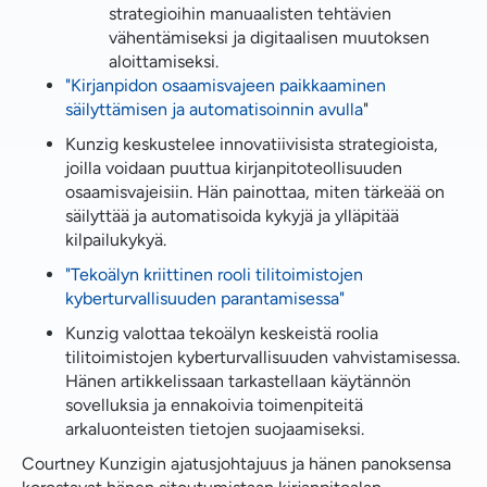
strategioihin manuaalisten tehtävien
vähentämiseksi ja digitaalisen muutoksen
aloittamiseksi.
"Kirjanpidon osaamisvajeen paikkaaminen
säilyttämisen ja automatisoinnin avulla
"
Kunzig keskustelee innovatiivisista strategioista,
joilla voidaan puuttua kirjanpitoteollisuuden
osaamisvajeisiin. Hän painottaa, miten tärkeää on
säilyttää ja automatisoida kykyjä ja ylläpitää
kilpailukykyä.
"Tekoälyn kriittinen rooli tilitoimistojen
kyberturvallisuuden parantamisessa"
Kunzig valottaa tekoälyn keskeistä roolia
tilitoimistojen kyberturvallisuuden vahvistamisessa.
Hänen artikkelissaan tarkastellaan käytännön
sovelluksia ja ennakoivia toimenpiteitä
arkaluonteisten tietojen suojaamiseksi.
Courtney Kunzigin ajatusjohtajuus ja hänen panoksensa