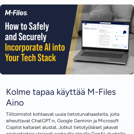
Kolme tapaa käyttää M-Files Aino
Voita aikaa tekoälyavusteisen kirjanpidon avulla
Aino aikaa
Täydellisyyden varmistaminen
Sisällön tiivistäminen
Asiakkaan tarjoaman tuen hallinnointi
Kolme tapaa käyttää M-Files
Aino
Tilitoimistot kohtaavat uusia tietoturvahaasteita, joita
aiheuttavat ChatGPT:n, Google Geminin ja Microsoft
Copilot kaltaiset alustat. Jotkut tietotyöläiset jakavat
asiakastietoja yleisesti saatavilla olevilla GenAI-alustoilla