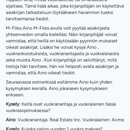
sijaitsee. Tämä lisää aikaa, joka kirjanpitäjän on käytettävä
asiakirjan tarkasteluun löytääkseen havainnon tueksi
tarvitsemansa tiedot.
M-Files Aino M-Files avulla voit pyytää asiakirjasta
yhteenvedon omalla kielelläsi. Näin kirjanpitäjät voivat
varmistaa, että heillä on käytössään pyynnön mukaiset
oikeat asiakirjat. Lisäksi he voivat kysyä Aino ,
vuokrankorotuksista, vuokranantajasta ja vuokralaisesta
sekä muista Aino . Kun kirjanpitäjä on selvittänyt, mitä
tietoja hän tarvitsee, hän voi helposti avata asiakirjan ja
varmistaa, että Aino oikeat tiedot.
Seuraavassa esimerkissä esitämme Aino kuin yhden
kysymyksen kerralla. Aino jokaiseen kysymykseen
erikseen.
Kysely
: Keitä ovat vuokranantaja ja vuokralainen tässä
vuokrasopimuksessa?
Aino
: Vuokranantaja: Real Estate Inc. Vuokralainen: Acme
Kysely
: Kuinka paljon vuoden 1 vuokra maksaa?