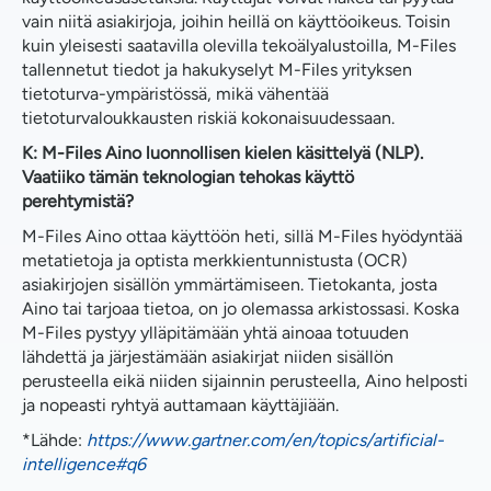
vain niitä asiakirjoja, joihin heillä on käyttöoikeus. Toisin
kuin yleisesti saatavilla olevilla tekoälyalustoilla, M-Files
tallennetut tiedot ja hakukyselyt M-Files yrityksen
tietoturva-ympäristössä, mikä vähentää
tietoturvaloukkausten riskiä kokonaisuudessaan.
K: M-Files Aino luonnollisen kielen käsittelyä (NLP).
Vaatiiko tämän teknologian tehokas käyttö
perehtymistä?
M-Files Aino ottaa käyttöön heti, sillä M-Files hyödyntää
metatietoja ja optista merkkientunnistusta (OCR)
asiakirjojen sisällön ymmärtämiseen. Tietokanta, josta
Aino tai tarjoaa tietoa, on jo olemassa arkistossasi. Koska
M-Files pystyy ylläpitämään yhtä ainoaa totuuden
lähdettä ja järjestämään asiakirjat niiden sisällön
perusteella eikä niiden sijainnin perusteella, Aino helposti
ja nopeasti ryhtyä auttamaan käyttäjiään.
*Lähde:
https://www.gartner.com/en/topics/artificial-
intelligence#q6