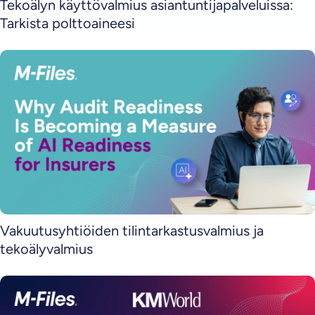
Tekoälyn käyttövalmius asiantuntijapalveluissa:
Tarkista polttoaineesi
Vakuutusyhtiöiden tilintarkastusvalmius ja
tekoälyvalmius