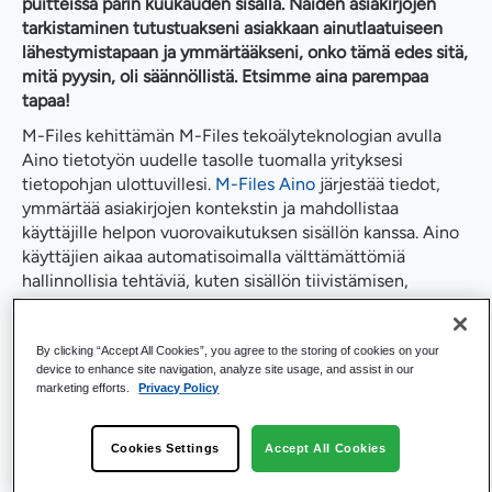
puitteissa parin kuukauden sisällä. Näiden asiakirjojen
tarkistaminen tutustuakseni asiakkaan ainutlaatuiseen
lähestymistapaan ja ymmärtääkseni, onko tämä edes sitä,
mitä pyysin, oli säännöllistä. Etsimme aina parempaa
tapaa!
M-Files kehittämän M-Files tekoälyteknologian avulla
Aino tietotyön uudelle tasolle tuomalla yrityksesi
tietopohjan ulottuvillesi.
M-Files Aino
järjestää tiedot,
ymmärtää asiakirjojen kontekstin ja mahdollistaa
käyttäjille helpon vuorovaikutuksen sisällön kanssa. Aino
käyttäjien aikaa automatisoimalla välttämättömiä
hallinnollisia tehtäviä, kuten sisällön tiivistämisen,
kirjanpitotutkimuksen, tietojen syöttämisen ja paljon
muuta!
By clicking “Accept All Cookies”, you agree to the storing of cookies on your
Aino luonnollisen kielen malli helpottaa käyttäjien
device to enhance site navigation, analyze site usage, and assist in our
vuorovaikutusta sisällön ja alustan kanssa.
marketing efforts.
Privacy Policy
Luonnollisen kielen käsittelyn (NLP) etu
Cookies Settings
Accept All Cookies
NLP-tekniikoiden avulla tietokoneet voivat ymmärtää
ihmisten kieltä. Ne kurovat umpeen kuilun ihmisten