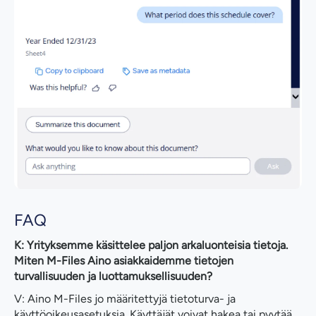
FAQ
K: Yrityksemme käsittelee paljon arkaluonteisia tietoja.
Miten M-Files Aino asiakkaidemme tietojen
turvallisuuden ja luottamuksellisuuden?
V: Aino M-Files jo määritettyjä tietoturva- ja
käyttöoikeusasetuksia. Käyttäjät voivat hakea tai pyytää