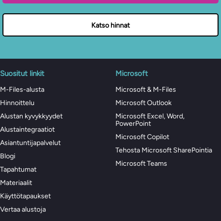
Katso hinnat
Suositut linkit
Microsoft
M-Files-alusta
Microsoft & M-Files
Hinnoittelu
Microsoft Outlook
Alustan kyvykkyydet
Microsoft Excel, Word,
PowerPoint
Alustaintegraatiot
Microsoft Copilot
Asiantuntijapalvelut
Tehosta Microsoft SharePointia
Blogi
Microsoft Teams
Tapahtumat
Materiaalit
Käyttötapaukset
Vertaa alustoja