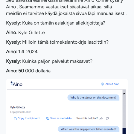
Seuraavassa esimerkissä lähetämme Aino kolme kysely
Aino . Saamamme vastaukset säästävät aikaa, sillä
meidän ei tarvitse käydä jokaista sivua läpi manuaalisesti.
Kysely
: Kuka on tämän asiakirjan allekirjoittaja?
Aino
: Kyle Gillette
Kysely
: Milloin tämä toimeksiantokirje laadittiin?
Aino:
1.
4
.2024
Kysely
: Kuinka paljon palvelut maksavat?
Aino: 50
000 dollaria