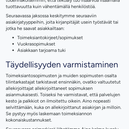
todennäköisemmin, että tekoäly tuo lisäarvoa lisäämällä
tuottavuutta kuin vähentämällä henkilöstöä.
Seuraavassa jaksossa keskitymme seuraaviin
asiakirjatyyppeihin, joita kirjanpitäjät usein työstävät tai
jotka he saavat asiakkailtaan:
Toimeksiantokirjeet/sopimukset
Vuokrasopimukset
Asiakkaan tarjoama tuki
Täydellisyyden varmistaminen
Toimeksiantosopimusten ja muiden sopimusten osalta
tilintarkastajat tarkistavat ensinnäkin, ovatko valtuutetut
allekirjoittajat allekirjoittaneet sopimuksen
asianmukaisesti. Toiseksi he varmistavat, että palvelujen
kesto ja palkkiot on ilmoitettu oikein. Aino nopeasti
selvittämään, kuka on allekirjoittanut asiakirjan ja milloin.
Se pystyy myös laskemaan toimeksiannon
kokonaiskustannukset.