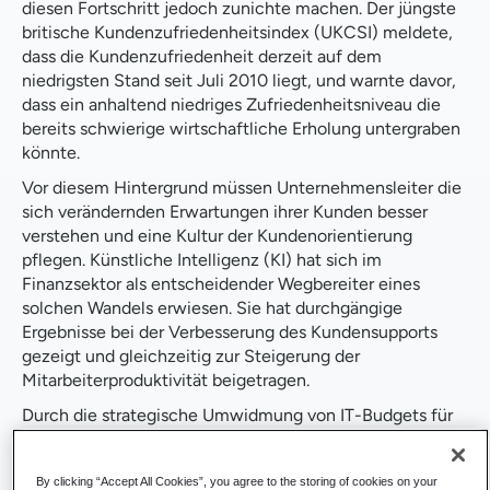
diesen Fortschritt jedoch zunichte machen. Der jüngste
britische Kundenzufriedenheitsindex (UKCSI) meldete,
dass die Kundenzufriedenheit derzeit auf dem
niedrigsten Stand seit Juli 2010 liegt, und warnte davor,
dass ein anhaltend niedriges Zufriedenheitsniveau die
bereits schwierige wirtschaftliche Erholung untergraben
könnte.
Vor diesem Hintergrund müssen Unternehmensleiter die
sich verändernden Erwartungen ihrer Kunden besser
verstehen und eine Kultur der Kundenorientierung
pflegen. Künstliche Intelligenz (KI) hat sich im
Finanzsektor als entscheidender Wegbereiter eines
solchen Wandels erwiesen. Sie hat durchgängige
Ergebnisse bei der Verbesserung des Kundensupports
gezeigt und gleichzeitig zur Steigerung der
Mitarbeiterproduktivität beigetragen.
Durch die strategische Umwidmung von IT-Budgets für
KI-Innovationen können Unternehmen dem
Wettbewerbsdruck durch effiziente,
By clicking “Accept All Cookies”, you agree to the storing of cookies on your
verbraucherorientierte Dienstleistungen wirksam