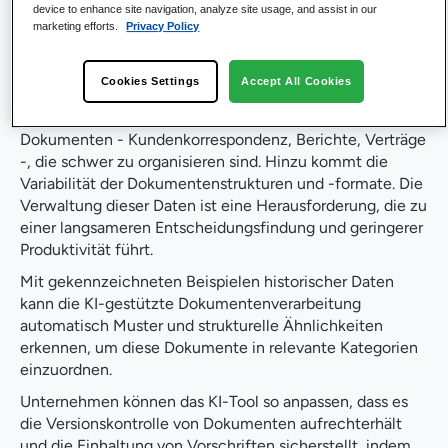
device to enhance site navigation, analyze site usage, and assist in our
begegnen und eine Kultur der Kundenorientierung sowie
marketing efforts.
Privacy Policy
effiziente Abläufe fördern.
Die Kombination von KI und menschlichen Agenten für
Cookies Settings
Accept All Cookies
mehr Dokumenteneffizienz
Unternehmen produzieren in der Regel eine Vielzahl von
Dokumenten - Kundenkorrespondenz, Berichte, Verträge
-, die schwer zu organisieren sind. Hinzu kommt die
Variabilität der Dokumentenstrukturen und -formate. Die
Verwaltung dieser Daten ist eine Herausforderung, die zu
einer langsameren Entscheidungsfindung und geringerer
Produktivität führt.
Mit gekennzeichneten Beispielen historischer Daten
kann die KI-gestützte Dokumentenverarbeitung
automatisch Muster und strukturelle Ähnlichkeiten
erkennen, um diese Dokumente in relevante Kategorien
einzuordnen.
Unternehmen können das KI-Tool so anpassen, dass es
die Versionskontrolle von Dokumenten aufrechterhält
und die Einhaltung von Vorschriften sicherstellt, indem