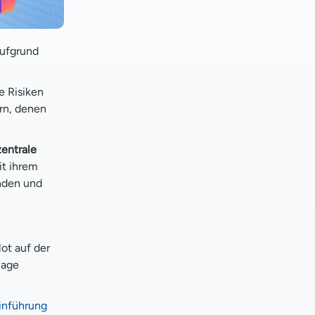
aufgrund
e Risiken
ern, denen
entrale
t ihrem
inden und
lot auf der
lage
inführung