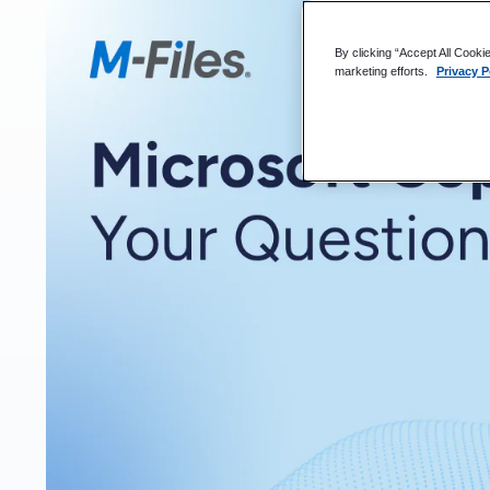
Bringen kontextorientiertes Dokumentenmanagemen
By clicking “Accept All Cooki
marketing efforts.
Privacy P
Neu: Nativer Zugriff auf M-Dateien in Microsoft 36
Warum M-Files für Copilot M-Files
Microsoft 365-Speicher: Das Beste aus beiden Welt
Die Cloud ist das Tor zur nativen Copilot
Aino Und Copilot : Komplementär, nicht konkurrier
Sie haben gefragt. Unsere Experten haben geantwor
Implementierung und Schulung
Dokumentenerstellung und -automatisierung
Copilot , Sicherheit und Governance