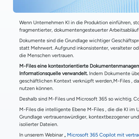
Transparenz und Vertrauen
Wenn Unternehmen KI in die Produktion einführen, sto
Copilot und Genauigkeit
fragmentierter, dokumentengesteuerter Arbeitsabläuf
Microsoft 365-Speicher & Microsoft 365
Dokumente sind die Grundlage wichtiger Geschäftspro
statt Mehrwert. Aufgrund inkonsistenter, veralteter od
Cloud vs. lokale Lösung
die Menschen vertrauen.
Lizenzierung, Speicherung und Kosten
M-Files eine kontextorientierte Dokumentenmanagemen
Informationsquelle verwandelt.
Indem Dokumente über 
Datenisolierung, Tests und KI-Bereitschaft
geschäftlichen Kontext verknüpft werden,M-Files , da
nutzen können.
Nutzung von KI-Daten und Vertrauen in KI-Modelle
Deshalb sind M-Files und Microsoft 365 so wichtig. C
Sehen Sie es in Aktion
M-Files die intelligente Ebene M-Files , die die KI im
Grundlage vertrauenswürdiger, kontextbezogener und k
isolierter Dateien.
In unserem Webinar „
Microsoft 365 Copilot mit vert