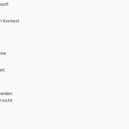
osoft
en Kontext
ene
et:
werden
 nicht