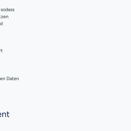
 sodass
tzen
nd
rt
rten Daten
ent