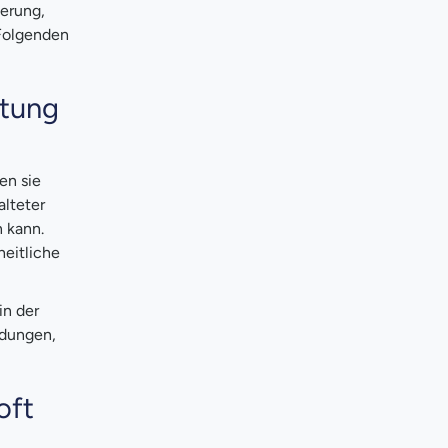
ierung,
 Folgenden
utung
en sie
lteter
 kann.
eitliche
in der
idungen,
oft