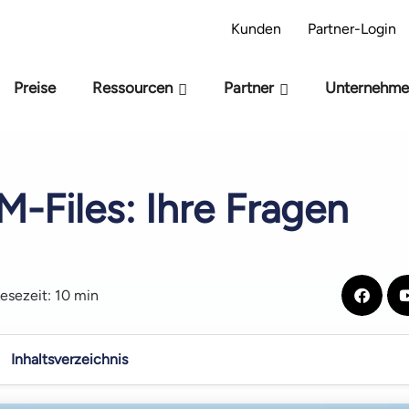
-Bereitschaftsmodell – Sind Sie bereit für KI?
Kunden
Partner-Login
Preise
Ressourcen
Partner
Unternehm
M-Files: Ihre Fragen
esezeit: 10 min
Inhaltsverzeichnis
T von Bedeutung ist