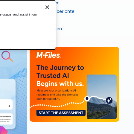
Fallstudien
Branchenberichte
te usage, and assist in our
eBooks
Infografiken
Videos