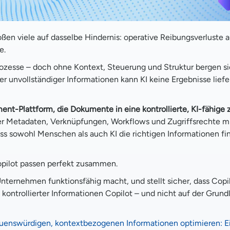
ßen viele auf dasselbe Hindernis: operative Reibungsverluste 
e.
zesse – doch ohne Kontext, Steuerung und Struktur bergen si
er unvollständiger Informationen kann KI keine Ergebnisse lief
t-Plattform, die Dokumente in eine kontrollierte, KI-fähige z
Metadaten, Verknüpfungen, Workflows und Zugriffsrechte mi
ss sowohl Menschen als auch KI die richtigen Informationen f
opilot passen perfekt zusammen.
 Unternehmen funktionsfähig macht, und stellt sicher, dass Copi
ontrollierter Informationen Copilot – und nicht auf der Grund
rauenswürdigen, kontextbezogenen Informationen optimieren: E