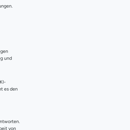
ungen.
ngen
ig und
KI-
ht es den
ntworten.
beit von