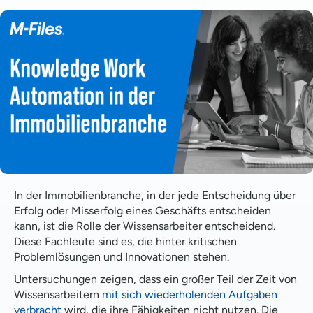
Definition von Wissensarbeit
Was ist Knowledge Work Automation?
Die Notwendigkeit der Automatisierung von
Wissensarbeit
Die Zukunft der Arbeitsautomatisierung und
Immobilien
Federal Realty Verwaltung von Dokumenten
Informationsmanagement der Immobilienbehörde
In der Immobilienbranche, in der jede Entscheidung über
Erfolg oder Misserfolg eines Geschäfts entscheiden
Die Zukunft der Immobilienwirtschaft mit Knowledge
kann, ist die Rolle der Wissensarbeiter entscheidend.
Work Automation
Diese Fachleute sind es, die hinter kritischen
Problemlösungen und Innovationen stehen.
FAQ
Untersuchungen zeigen, dass ein großer Teil der Zeit von
Wissensarbeitern
mit sich wiederholenden Aufgaben
verbracht
wird, die ihre Fähigkeiten nicht nutzen. Die