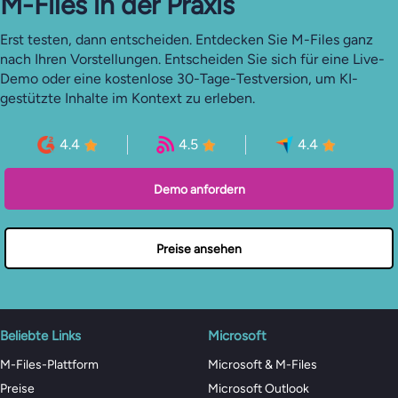
M-Files in der Praxis
Erst testen, dann entscheiden. Entdecken Sie M-Files ganz
nach Ihren Vorstellungen. Entscheiden Sie sich für eine Live-
Demo oder eine kostenlose 30-Tage-Testversion, um KI-
gestützte Inhalte im Kontext zu erleben.
4.4
4.5
4.4
Demo anfordern
Preise ansehen
Beliebte Links
Microsoft
M-Files-Plattform
Microsoft & M-Files
Preise
Microsoft Outlook