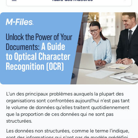
Élimination de la saisie manuelle des données
Rendre l'information consultable et accessible
OCR et apprentissage automatique : Une
combinaison puissante
Amélioration de la gestion des documents et
rationalisation des flux de travail
Sécurité et protection des données renforcées
OCR : la base de la transformation numérique
L'un des principaux problèmes auxquels la plupart des
organisations sont confrontées aujourd'hui n'est pas tant
Numérisation des documents papier et stockage
le volume de données qu'elles traitent quotidiennement
centralisé
que la proportion de ces données qui ne sont pas
structurées.
Automatisation des flux de travail et amélioration
de l'efficacité
Les données non structurées, comme le terme l'indique,
sont des informations qui n'ont pas de modèle prédéfini