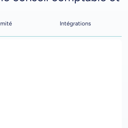
rmité
Intégrations
tez et exploitez
s informations relatives aux
 des équipes de comptabilité
cal
s informations relatives à vos missions par glisser-
mps consacré à la recherche en regroupant les
le contexte client en un seul endroit.
otre personnel à exploiter les informations et à faire
aux analyses basées sur l'IA de M-Files Aino, intégrées
ssus d'exécution des tâches.