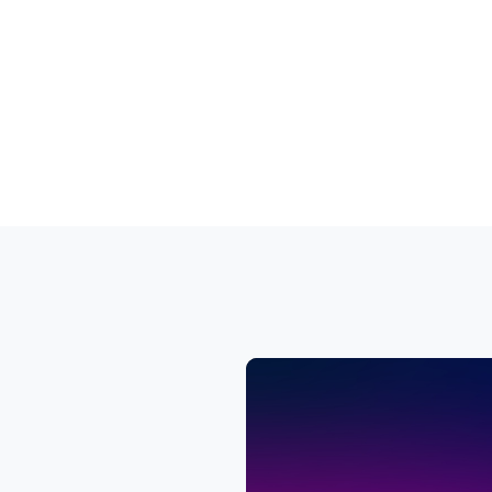
Conservez, consultez et r
référentiels tout en cons
de version et au contexte 
Assurez l'exactitude et l'
avec les principaux systè
travaillent toujours à part