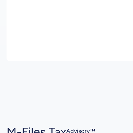
M-Files Tax
Advisory™