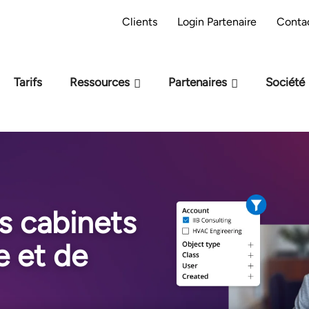
préparation M-Files : êtes-vous prêt pour
Pa
Clients
Login Partenaire
Conta
l'IA ?
Tarifs
Ressources
Partenaires
Société
s cabinets
e et de