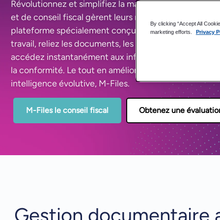
Révolutionnez et simplifiez la manière dont vos cabi
et de conseil fiscal gèrent leurs missions et leurs inf
By clicking “Accept All Cooki
plateforme spécialement conçue et optimisée par l'IA.
marketing efforts.
Privacy P
travail, reliez les documents, les tâches et les validat
accédez instantanément aux informations client tout e
la conformité. Le tout en améliorant vos systèmes exi
intelligence évolutive, M-Files.
M-Files le conseil fiscal
Obtenez une évaluation
Gestion documentaire a