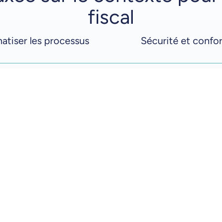
fiscal
tiser les processus
Sécurité et confo
Organisez, consul
instantanément le
missions au sein
et de conseil fis
Organisez intuitivement le
déposer et réduisez le te
documents, les tâches et 
Renforcez la capacité de v
avancer les projets grâce 
directement dans le proce