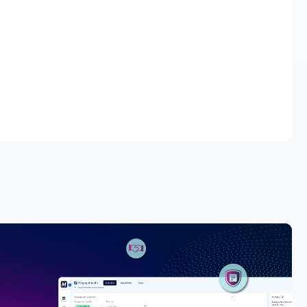
eliez facilement des données provenant de plusieurs
ervant une source unique de vérité grâce au contrôle
d'interaction.
actualité des informations grâce à des intégrations
mes comptables et fiscaux, afin que les équipes
ir des données les plus récentes.