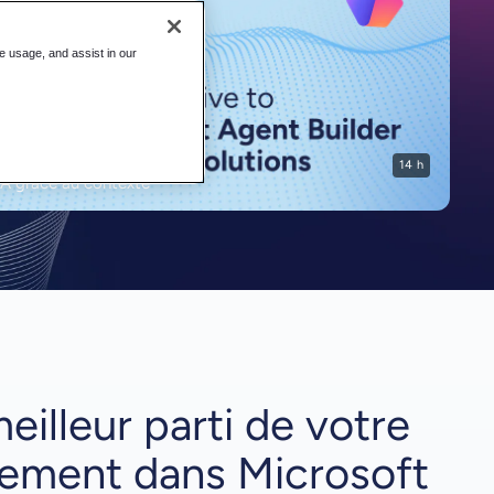
te usage, and assist in our
14 h
IA grâce au contexte
meilleur parti de votre
sement dans Microsoft