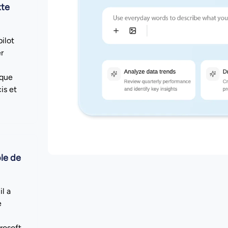
xte
ilot
r
 que
is et
le de
l a
e
rosoft