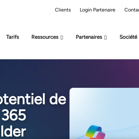
préparation M-Files : êtes-vous prêt pour
Pa
Clients
Login Partenaire
Conta
l'IA ?
Tarifs
Ressources
Partenaires
Société
otentiel de
 365
lder