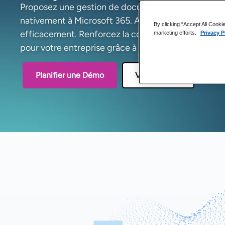
Proposez une gestion de documents sécurisée et opt
nativement à Microsoft 365. Aidez vos équipes à uti
By clicking “Accept All Cooki
efficacement. Renforcez la confiance et la valeur 
marketing efforts.
Privacy P
pour votre entreprise grâce à une gestion de docum
Planifier une Démo
Voir les tarifs