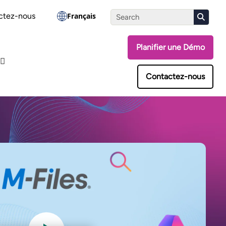
ssez le test d'évaluation
ctez-nous
Français
Planifier une Démo
Contactez-nous