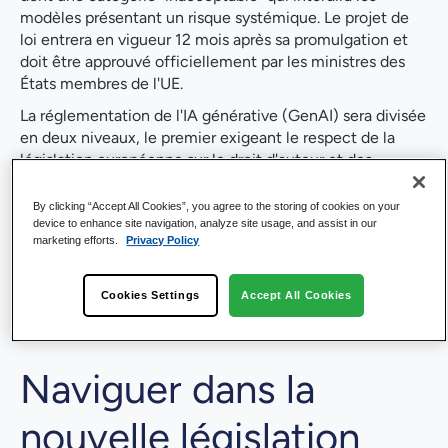
modèles présentant un risque systémique. Le projet de
loi entrera en vigueur 12 mois après sa promulgation et
doit être approuvé officiellement par les ministres des
États membres de l'UE.
La réglementation de l'IA générative (GenAI) sera divisée
en deux niveaux, le premier exigeant le respect de la
législation européenne sur le droit d'auteur et des
résumés des contenus utilisés pour entraîner les
modèles. Le deuxième niveau, réservé aux modèles jugés
By clicking “Accept All Cookies”, you agree to the storing of cookies on your
à haut risque, implique des rapports d'incidents réguliers
device to enhance site navigation, analyze site usage, and assist in our
marketing efforts.
Privacy Policy
et des tests plus stricts.
Quel sera donc l'impact de cette nouvelle législation sur
Cookies Settings
Accept All Cookies
les entreprises qui exploitent les solutions de GenAI dans
l'UE et au-delà ?
Naviguer dans la
nouvelle législation