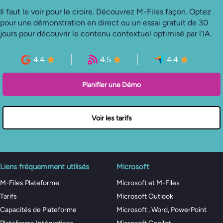
Il faut le voir pour le croire. Découvrez M-Files façon. Optez
pour une démonstration en direct ou un essai gratuit de 30
jours pour découvrir le contenu contextuel optimisé par l'IA.
4.4
4.5
4.4
Planifier une Démo
Voir les tarifs
Liens fréquemment utilisés
Microsoft
M-Files Plateforme
Microsoft et M-Files
Tarifs
Microsoft Outlook
Capacités de Plateforme
Microsoft , Word, PowerPoint