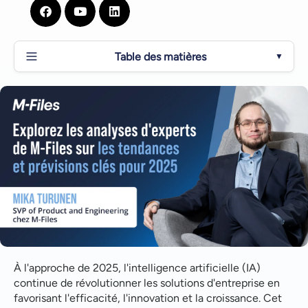
Table des matières
▼
Les agents d'IA deviendront-ils indispensables aux
éditeurs de logiciels ?
Révolutionner les agents d'IA : Du traitement du
langage naturel aux décisions en temps réel
L'intégrité des données deviendra un élément clé de
l'IA dans la prise de décision au sein de l'entreprise
Le rôle essentiel de l'intégrité des données pour la
pertinence, la précision et la sécurité
Libérer le potentiel de l'IA grâce à des données
À l'approche de 2025, l'intelligence artificielle (IA)
curatées, connectées et confidentielles
continue de révolutionner les solutions d'entreprise en
favorisant l'efficacité, l'innovation et la croissance. Cet
L'évolution stratégique de la gestion des données