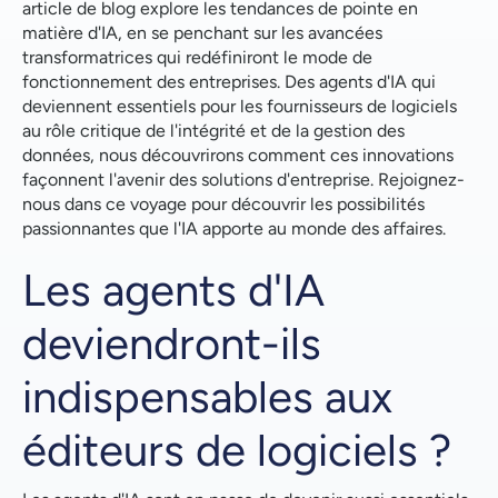
article de blog explore les tendances de pointe en
dans l'IA
matière d'IA, en se penchant sur les avancées
transformatrices qui redéfiniront le mode de
Stratégie mondiale en matière d'IA : S'adapter aux
fonctionnement des entreprises. Des agents d'IA qui
différences réglementaires entre l'UE et les États-
deviennent essentiels pour les fournisseurs de logiciels
Unis
au rôle critique de l'intégrité et de la gestion des
données, nous découvrirons comment ces innovations
Comment assurer la conformité tout en favorisant
façonnent l'avenir des solutions d'entreprise. Rejoignez-
l'innovation en matière d'IA ?
nous dans ce voyage pour découvrir les possibilités
passionnantes que l'IA apporte au monde des affaires.
Les réglementations nationales en matière d'IA
compliqueront la mise en conformité aux États-Unis
Les agents d'IA
Embrasser l'avenir : Naviguer dans le paysage évolutif
deviendront-ils
de l'IA d'entreprise
indispensables aux
éditeurs de logiciels ?