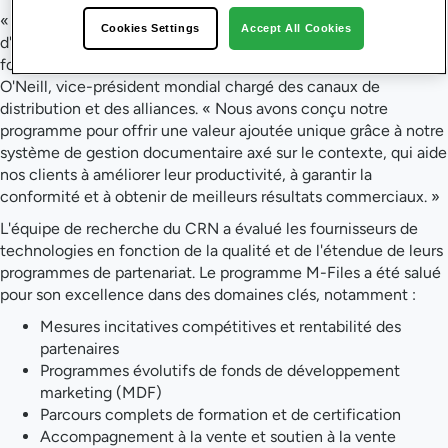
« Cette distinction souligne notre engagement en faveur
Cookies Settings
Accept All Cookies
d'une stratégie axée sur les partenaires et met en avant la
force de notre écosystème de partenaires », a déclaré Mike
O'Neill, vice-président mondial chargé des canaux de
distribution et des alliances. « Nous avons conçu notre
programme pour offrir une valeur ajoutée unique grâce à notre
système de gestion documentaire axé sur le contexte, qui aide
nos clients à améliorer leur productivité, à garantir la
conformité et à obtenir de meilleurs résultats commerciaux. »
L'équipe de recherche du CRN a évalué les fournisseurs de
technologies en fonction de la qualité et de l'étendue de leurs
programmes de partenariat. Le programme M-Files a été salué
pour son excellence dans des domaines clés, notamment :
Mesures incitatives compétitives et rentabilité des
partenaires
Programmes évolutifs de fonds de développement
marketing (MDF)
Parcours complets de formation et de certification
Accompagnement à la vente et soutien à la vente