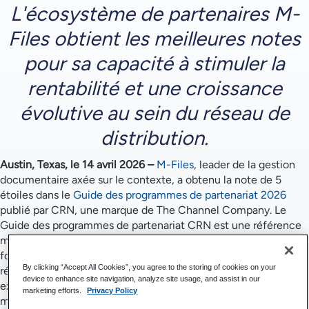
L'écosystème de partenaires M-
Files obtient les meilleures notes
pour sa capacité à stimuler la
rentabilité et une croissance
évolutive au sein du réseau de
distribution.
Austin, Texas, le 14 avril 2026 –
M-Files
, leader de la gestion
documentaire axée sur le contexte, a obtenu la note de 5
étoiles dans le
Guide des programmes de partenariat 2026
publié par CRN, une marque de The Channel Company. Le
Guide des programmes de partenariat CRN est une référence
majeure pour l'évaluation des programmes de partenariat des
fournisseurs de technologies. La distinction 5 étoiles
By clicking “Accept All Cookies”, you agree to the storing of cookies on your
récompense les entreprises qui offrent les meilleures
device to enhance site navigation, analyze site usage, and assist in our
expériences de partenariat et favorisent une forte croissance
marketing efforts.
Privacy Policy
mutuelle.