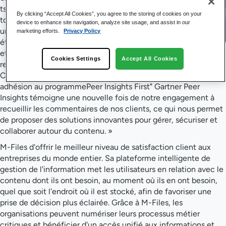
ts a
By clicking “Accept All Cookies”, you agree to the storing of cookies on your
toujo
device to enhance site navigation, analyze site usage, and assist in our
urs
marketing efforts.
Privacy Policy
été,
et
Cookies Settings
Accept All Cookies
restera toujours, notre priorité absolue », a déclaré Julian
Cook, directeur de la relation client chez M-Files. « Notre
adhésion au programmePeer Insights First" Gartner Peer
Insights témoigne une nouvelle fois de notre engagement à
recueillir les commentaires de nos clients, ce qui nous permet
de proposer des solutions innovantes pour gérer, sécuriser et
collaborer autour du contenu. »
M-Files d'offrir le meilleur niveau de satisfaction client aux
entreprises du monde entier. Sa plateforme intelligente de
gestion de l'information met les utilisateurs en relation avec le
contenu dont ils ont besoin, au moment où ils en ont besoin,
quel que soit l'endroit où il est stocké, afin de favoriser une
prise de décision plus éclairée. Grâce à M-Files, les
organisations peuvent numériser leurs processus métier
critiques et bénéficier d'un accès unifié aux informations et