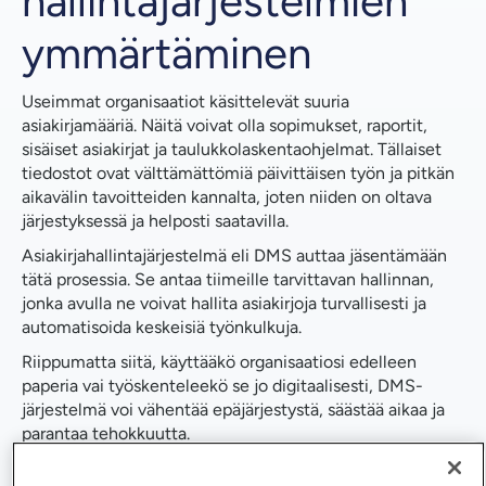
hallintajärjestelmien
ymmärtäminen
Useimmat organisaatiot käsittelevät suuria
asiakirjamääriä. Näitä voivat olla sopimukset, raportit,
sisäiset asiakirjat ja taulukkolaskentaohjelmat. Tällaiset
tiedostot ovat välttämättömiä päivittäisen työn ja pitkän
aikavälin tavoitteiden kannalta, joten niiden on oltava
järjestyksessä ja helposti saatavilla.
Asiakirjahallintajärjestelmä eli DMS auttaa jäsentämään
tätä prosessia. Se antaa tiimeille tarvittavan hallinnan,
jonka avulla ne voivat hallita asiakirjoja turvallisesti ja
automatisoida keskeisiä työnkulkuja.
Riippumatta siitä, käyttääkö organisaatiosi edelleen
paperia vai työskenteleekö se jo digitaalisesti, DMS-
järjestelmä voi vähentää epäjärjestystä, säästää aikaa ja
parantaa tehokkuutta.