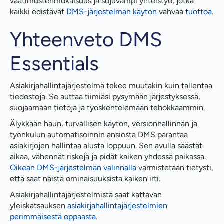
vaatimustenmukaisuus ja sujuvampi yhteistyö, jotka
kaikki edistävät
DMS-järjestelmän käytön
vahvaa
tuottoa
.
Yhteenveto DMS
Essentials
Asiakirjahallintajärjestelmä tekee muutakin kuin tallentaa
tiedostoja. Se auttaa tiimiäsi pysymään järjestyksessä,
suojaamaan tietoja ja työskentelemään tehokkaammin.
Älykkään haun, turvallisen käytön, versionhallinnan ja
työnkulun automatisoinnin ansiosta DMS parantaa
asiakirjojen hallintaa alusta loppuun. Sen avulla säästät
aikaa, vähennät riskejä ja pidät kaiken yhdessä paikassa.
Oikean DMS-järjestelmän valinnalla
varmistetaan tietysti,
että saat näistä ominaisuuksista kaiken irti.
Asiakirjahallintajärjestelmistä saat kattavan
yleiskatsauksen
asiakirjahallintajärjestelmien
perimmäisestä oppaasta
.