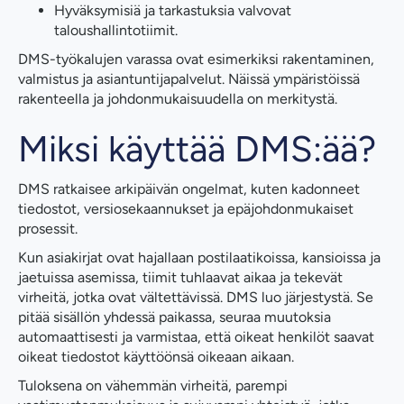
Hyväksymisiä ja tarkastuksia valvovat
taloushallintotiimit.
DMS-työkalujen varassa ovat esimerkiksi rakentaminen,
valmistus ja asiantuntijapalvelut. Näissä ympäristöissä
rakenteella ja johdonmukaisuudella on merkitystä.
Miksi käyttää DMS:ää?
DMS ratkaisee arkipäivän ongelmat, kuten kadonneet
tiedostot, versiosekaannukset ja epäjohdonmukaiset
prosessit.
Kun asiakirjat ovat hajallaan postilaatikoissa, kansioissa ja
jaetuissa asemissa, tiimit tuhlaavat aikaa ja tekevät
virheitä, jotka ovat vältettävissä. DMS luo järjestystä. Se
pitää sisällön yhdessä paikassa, seuraa muutoksia
automaattisesti ja varmistaa, että oikeat henkilöt saavat
oikeat tiedostot käyttöönsä oikeaan aikaan.
Tuloksena on vähemmän virheitä, parempi