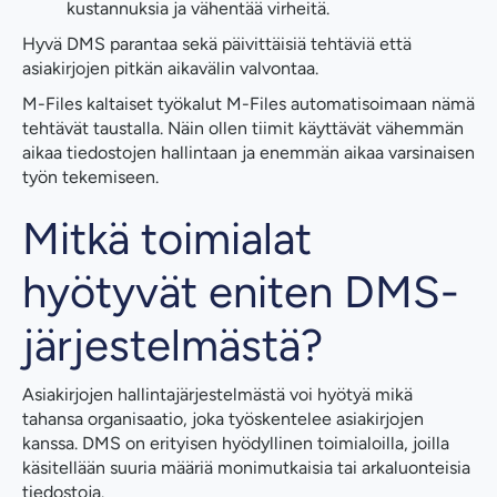
kustannuksia ja vähentää virheitä.
Hyvä DMS parantaa sekä päivittäisiä tehtäviä että
asiakirjojen pitkän aikavälin valvontaa.
M-Files kaltaiset työkalut M-Files automatisoimaan nämä
tehtävät taustalla. Näin ollen tiimit käyttävät vähemmän
aikaa tiedostojen hallintaan ja enemmän aikaa varsinaisen
työn tekemiseen.
Mitkä toimialat
hyötyvät eniten DMS-
järjestelmästä?
Asiakirjojen hallintajärjestelmästä voi hyötyä mikä
tahansa organisaatio, joka työskentelee asiakirjojen
kanssa. DMS on erityisen hyödyllinen toimialoilla, joilla
käsitellään suuria määriä monimutkaisia tai arkaluonteisia
tiedostoja.