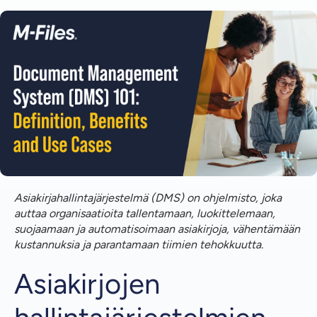
Asiakirjojen hallintajärjestelmien ymmärtäminen
Mikä on asiakirjahallintajärjestelmä (DMS)?
Miten DMS eroaa perinteisistä tiedostojen
tallennusmenetelmistä?
Mitkä ovat DMS-järjestelmän käyttöönoton
tärkeimmät edut?
Mitkä toimialat hyötyvät eniten DMS-järjestelmästä?
Kuka käyttää DMS-järjestelmää?
Asiakirjahallintajärjestelmä (DMS) on ohjelmisto, joka
auttaa organisaatioita tallentamaan, luokittelemaan,
Miksi käyttää DMS:ää?
suojaamaan ja automatisoimaan asiakirjoja, vähentämään
kustannuksia ja parantamaan tiimien tehokkuutta.
Yhteenveto DMS Essentials
Asiakirjojen