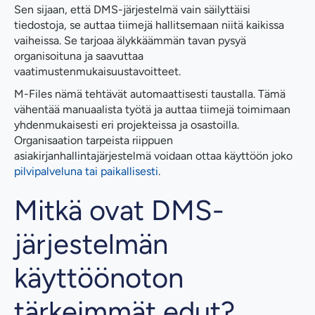
Sen sijaan, että DMS-järjestelmä vain säilyttäisi
tiedostoja, se auttaa tiimejä hallitsemaan niitä kaikissa
vaiheissa. Se tarjoaa älykkäämmän tavan pysyä
organisoituna ja saavuttaa
vaatimustenmukaisuustavoitteet.
M-Files nämä tehtävät automaattisesti taustalla. Tämä
vähentää manuaalista työtä ja auttaa tiimejä toimimaan
yhdenmukaisesti eri projekteissa ja osastoilla.
Organisaation tarpeista riippuen
asiakirjanhallintajärjestelmä voidaan ottaa käyttöön joko
pilvipalveluna tai paikallisesti
.
Mitkä ovat DMS-
järjestelmän
käyttöönoton
tärkeimmät edut?