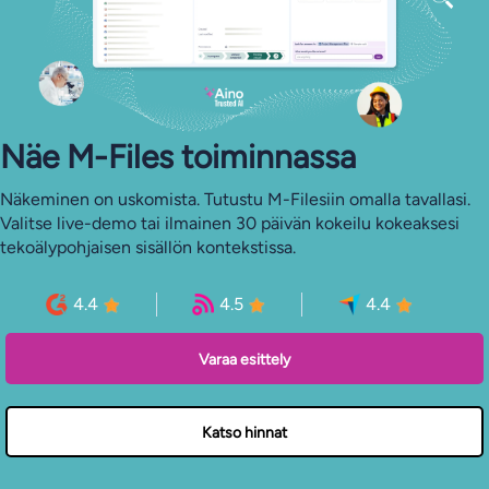
Näe M-Files toiminnassa
Näkeminen on uskomista. Tutustu M-Filesiin omalla tavallasi.
Valitse live-demo tai ilmainen 30 päivän kokeilu kokeaksesi
tekoälypohjaisen sisällön kontekstissa.
4.4
4.5
4.4
Varaa esittely
Katso hinnat