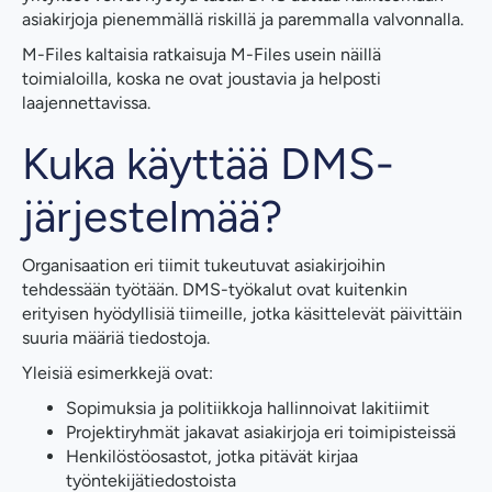
asiakirjoja pienemmällä riskillä ja paremmalla valvonnalla.
M-Files kaltaisia ratkaisuja M-Files usein näillä
toimialoilla, koska ne ovat joustavia ja helposti
laajennettavissa.
Kuka käyttää DMS-
järjestelmää?
Organisaation eri tiimit tukeutuvat asiakirjoihin
tehdessään työtään. DMS-työkalut ovat kuitenkin
erityisen hyödyllisiä tiimeille, jotka käsittelevät päivittäin
suuria määriä tiedostoja.
Yleisiä esimerkkejä ovat:
Sopimuksia ja politiikkoja hallinnoivat lakitiimit
Projektiryhmät jakavat asiakirjoja eri toimipisteissä
Henkilöstöosastot, jotka pitävät kirjaa
työntekijätiedostoista