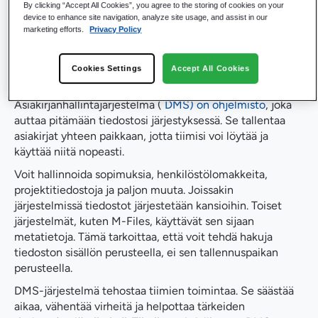
Mikä on
By clicking “Accept All Cookies”, you agree to the storing of cookies on your
device to enhance site navigation, analyze site usage, and assist in our
asiakirjahallintajärjeste
marketing efforts.
Privacy Policy
lmä (DMS)?
Cookies Settings
Accept All Cookies
Asiakirjanhallintajärjestelmä (
DMS) on ohjelmisto
, joka
auttaa pitämään tiedostosi järjestyksessä. Se tallentaa
asiakirjat yhteen paikkaan, jotta tiimisi voi löytää ja
käyttää niitä nopeasti.
Voit hallinnoida sopimuksia, henkilöstölomakkeita,
projektitiedostoja ja paljon muuta. Joissakin
järjestelmissä tiedostot järjestetään kansioihin. Toiset
järjestelmät, kuten M-Files, käyttävät sen sijaan
metatietoja. Tämä tarkoittaa, että voit tehdä hakuja
tiedoston sisällön perusteella, ei sen tallennuspaikan
perusteella.
DMS-järjestelmä tehostaa tiimien toimintaa. Se säästää
aikaa, vähentää virheitä ja helpottaa tärkeiden