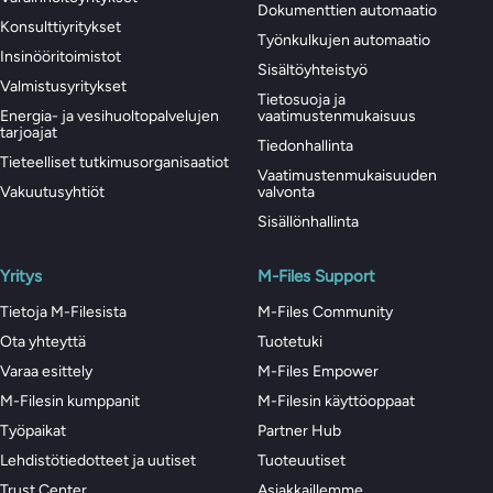
Dokumenttien automaatio
Konsulttiyritykset
Työnkulkujen automaatio
Insinööritoimistot
Sisältöyhteistyö
Valmistusyritykset
Tietosuoja ja
Energia- ja vesihuoltopalvelujen
vaatimustenmukaisuus
tarjoajat
Tiedonhallinta
Tieteelliset tutkimusorganisaatiot
Vaatimustenmukaisuuden
Vakuutusyhtiöt
valvonta
Sisällönhallinta
Yritys
M-Files Support
Tietoja M-Filesista
M-Files Community
Ota yhteyttä
Tuotetuki
Varaa esittely
M-Files Empower
M-Filesin kumppanit
M-Filesin käyttöoppaat
Työpaikat
Partner Hub
Lehdistötiedotteet ja uutiset
Tuoteuutiset
Trust Center
Asiakkaillemme