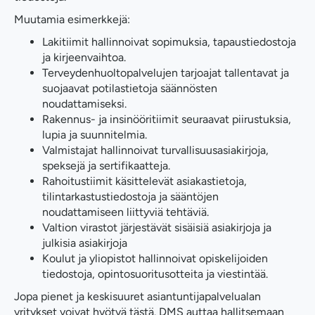
Muutamia esimerkkejä:
Lakitiimit hallinnoivat sopimuksia, tapaustiedostoja
ja kirjeenvaihtoa.
Terveydenhuoltopalvelujen tarjoajat tallentavat ja
suojaavat potilastietoja säännösten
noudattamiseksi.
Rakennus- ja insinööritiimit seuraavat piirustuksia,
lupia ja suunnitelmia.
Valmistajat hallinnoivat turvallisuusasiakirjoja,
speksejä ja sertifikaatteja.
Rahoitustiimit käsittelevät asiakastietoja,
tilintarkastustiedostoja ja sääntöjen
noudattamiseen liittyviä tehtäviä.
Valtion virastot järjestävät sisäisiä asiakirjoja ja
julkisia asiakirjoja
Koulut ja yliopistot hallinnoivat opiskelijoiden
tiedostoja, opintosuoritusotteita ja viestintää.
Jopa pienet ja keskisuuret asiantuntijapalvelualan
yritykset voivat hyötyä tästä. DMS auttaa hallitsemaan