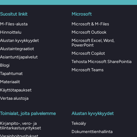
Suositut linkit
Microsoft
M-Files-alusta
Microsoft & M-Files
Hinnoittelu
Microsoft Outlook
Alustan kyvykkyydet
Microsoft Excel, Word,
PowerPoint
Alustaintegraatiot
Microsoft Copilot
Asiantuntijapalvelut
Tehosta Microsoft SharePointia
Blogi
Microsoft Teams
Tapahtumat
Materiaalit
Käyttötapaukset
Vertaa alustoja
Toimialat, joita palvelemme
Alustan kyvykkyydet
Kirjanpito-, vero- ja
Tekoäly
tilintarkastusyritykset
Dokumenttienhallinta
Varainhoitoyritykset