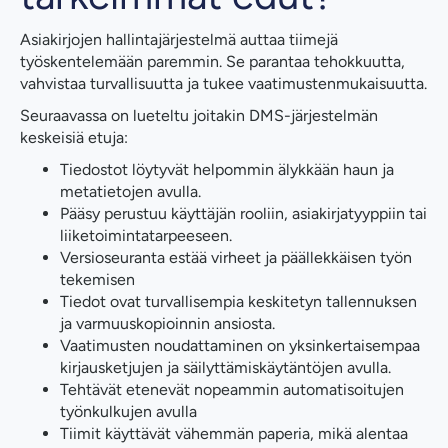
Asiakirjojen hallintajärjestelmä auttaa tiimejä
työskentelemään paremmin. Se parantaa tehokkuutta,
vahvistaa turvallisuutta ja tukee vaatimustenmukaisuutta.
Seuraavassa on lueteltu joitakin DMS-järjestelmän
keskeisiä etuja:
Tiedostot löytyvät helpommin älykkään haun ja
metatietojen avulla.
Pääsy perustuu käyttäjän rooliin, asiakirjatyyppiin tai
liiketoimintatarpeeseen.
Versioseuranta estää virheet ja päällekkäisen työn
tekemisen
Tiedot ovat turvallisempia keskitetyn tallennuksen
ja varmuuskopioinnin ansiosta.
Vaatimusten noudattaminen on yksinkertaisempaa
kirjausketjujen ja säilyttämiskäytäntöjen avulla.
Tehtävät etenevät nopeammin automatisoitujen
työnkulkujen avulla
Tiimit käyttävät vähemmän paperia, mikä alentaa