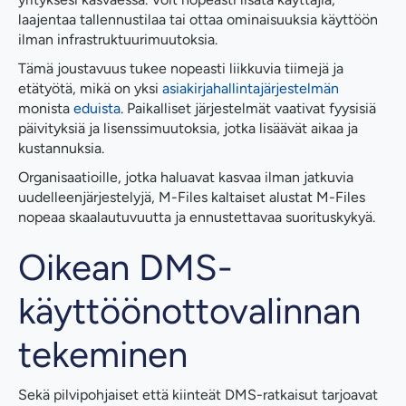
laajentaa tallennustilaa tai ottaa ominaisuuksia käyttöön
ilman infrastruktuurimuutoksia.
Tämä joustavuus tukee nopeasti liikkuvia tiimejä ja
etätyötä, mikä on yksi
asiakirjahallintajärjestelmän
monista
eduista
. Paikalliset järjestelmät vaativat fyysisiä
päivityksiä ja lisenssimuutoksia, jotka lisäävät aikaa ja
kustannuksia.
Organisaatioille, jotka haluavat kasvaa ilman jatkuvia
uudelleenjärjestelyjä, M-Files kaltaiset alustat M-Files
nopeaa skaalautuvuutta ja ennustettavaa suorituskykyä.
Oikean DMS-
käyttöönottovalinnan
tekeminen
Sekä pilvipohjaiset että kiinteät DMS-ratkaisut tarjoavat