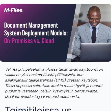
Toimitiloissa vs. pilvipohjainen DMS-käyttöönotto
Mitä eroa on pilvipalvelun ja tiloissa toimivan DMS:n
välillä?
Ovatko pilvipohjaiset DMS-ratkaisut turvallisia?
Miten DMS-järjestelmässä käsitellään tietojen
varmuuskopiointia ja palautusta?
Miten pilvipohjaisen DMS:n skaalautuvuus auttaa
kasvavaa yritystä?
Valinta pilvipalvelun ja tiloissa tapahtuvan käyttöönoton
Oikean DMS-käyttöönottovalinnan tekeminen
välillä on yksi ensimmäisistä päätöksistä, kun
asiakirjahallintajärjestelmää (DMS) otetaan käyttöön.
Tässä oppaassa selitetään kunkin mallin hyvät ja huonot
puolet ja vastataan yleisiin kysymyksiin tietoturvasta,
skaalautuvuudesta ja varmuuskopioinnista.
Toimitiloissa vs.