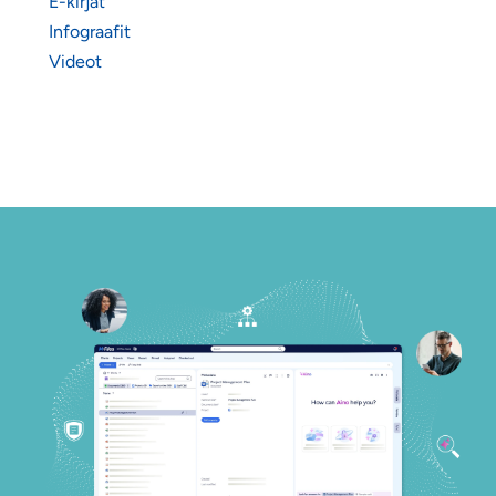
E-kirjat
Infograafit
Videot