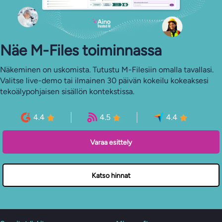
Näe M-Files toiminnassa
Näkeminen on uskomista. Tutustu M-Filesiin omalla tavallasi.
Valitse live-demo tai ilmainen 30 päivän kokeilu kokeaksesi
tekoälypohjaisen sisällön kontekstissa.
4.4
4.5
4.4
Varaa esittely
Katso hinnat