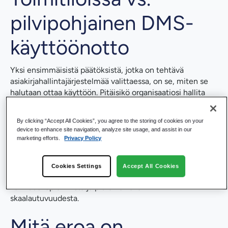
pilvipohjainen DMS-
käyttöönotto
Yksi ensimmäisistä päätöksistä, jotka on tehtävä
asiakirjahallintajärjestelmää valittaessa, on se, miten se
halutaan ottaa käyttöön. Pitäisikö organisaatiosi hallita
sitä sisäisillä palvelimilla vai käyttää palveluntarjoajan
ylläpitämää pilvipohjaista alustaa? Molemmilla malleilla
By clicking “Accept All Cookies”, you agree to the storing of cookies on your
on paikkansa, ja kumpikin tarjoaa erillisiä etuja riippuen
device to enhance site navigation, analyze site usage, and assist in our
prioriteeteistasi.
marketing efforts.
Privacy Policy
Tässä artikkelissa selitetään pilvipalvelun ja tiloissa
tapahtuvan DMS-käyttöönoton välisiä eroja ja annetaan
Cookies Settings
Accept All Cookies
vastauksia yleisiin kysymyksiin tietoturvasta,
varmuuskopioinnista ja pitkän aikavälin
skaalautuvuudesta.
Mitä eroa on