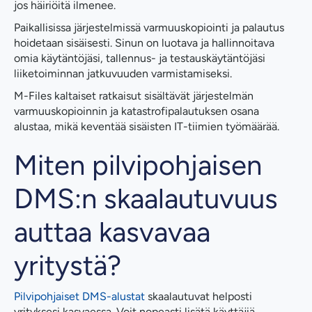
jos häiriöitä ilmenee.
Paikallisissa järjestelmissä varmuuskopiointi ja palautus
hoidetaan sisäisesti. Sinun on luotava ja hallinnoitava
omia käytäntöjäsi, tallennus- ja testauskäytäntöjäsi
liiketoiminnan jatkuvuuden varmistamiseksi.
M-Files kaltaiset ratkaisut sisältävät järjestelmän
varmuuskopioinnin ja katastrofipalautuksen osana
alustaa, mikä keventää sisäisten IT-tiimien työmäärää.
Miten pilvipohjaisen
DMS:n skaalautuvuus
auttaa kasvavaa
yritystä?
Pilvipohjaiset DMS-alustat
skaalautuvat helposti
yrityksesi kasvaessa. Voit nopeasti lisätä käyttäjiä,