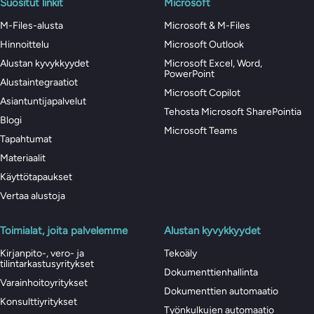
Suositut linkit
Microsoft
M-Files-alusta
Microsoft & M-Files
Hinnoittelu
Microsoft Outlook
Alustan kyvykkyydet
Microsoft Excel, Word,
PowerPoint
Alustaintegraatiot
Microsoft Copilot
Asiantuntijapalvelut
Tehosta Microsoft SharePointia
Blogi
Microsoft Teams
Tapahtumat
Materiaalit
Käyttötapaukset
Vertaa alustoja
Toimialat, joita palvelemme
Alustan kyvykkyydet
Kirjanpito-, vero- ja
Tekoäly
tilintarkastusyritykset
Dokumenttienhallinta
Varainhoitoyritykset
Dokumenttien automaatio
Konsulttiyritykset
Työnkulkujen automaatio