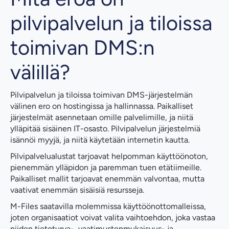
pilvipalvelun ja tiloissa
toimivan DMS:n
välillä?
Pilvipalvelun ja tiloissa toimivan DMS-järjestelmän
välinen ero on hostingissa ja hallinnassa. Paikalliset
järjestelmät asennetaan omille palvelimille, ja niitä
ylläpitää sisäinen IT-osasto. Pilvipalvelun järjestelmiä
isännöi myyjä, ja niitä käytetään internetin kautta.
Pilvipalvelualustat tarjoavat helpomman käyttöönoton,
pienemmän ylläpidon ja paremman tuen etätiimeille.
Paikalliset mallit tarjoavat enemmän valvontaa, mutta
vaativat enemmän sisäisiä resursseja.
M-Files saatavilla molemmissa käyttöönottomalleissa,
joten organisaatiot voivat valita vaihtoehdon, joka vastaa
niiden tietoturva-, vaatimustenmukaisuus- ja