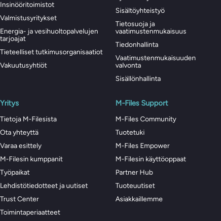
Insinööritoimistot
Sisältöyhteistyö
Valmistusyritykset
Tietosuoja ja
Energia- ja vesihuoltopalvelujen
vaatimustenmukaisuus
tarjoajat
Tiedonhallinta
Tieteelliset tutkimusorganisaatiot
Vaatimustenmukaisuuden
Vakuutusyhtiöt
valvonta
Sisällönhallinta
Yritys
M-Files Support
Tietoja M-Filesista
M-Files Community
Ota yhteyttä
Tuotetuki
Varaa esittely
M-Files Empower
M-Filesin kumppanit
M-Filesin käyttöoppaat
Työpaikat
Partner Hub
Lehdistötiedotteet ja uutiset
Tuoteuutiset
Trust Center
Asiakkaillemme
Toimintaperiaatteet