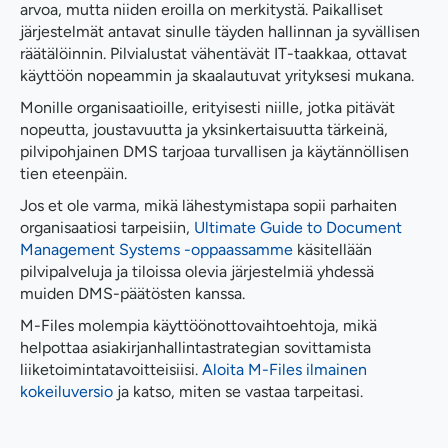
arvoa, mutta niiden eroilla on merkitystä. Paikalliset
järjestelmät antavat sinulle täyden hallinnan ja syvällisen
räätälöinnin. Pilvialustat vähentävät IT-taakkaa, ottavat
käyttöön nopeammin ja skaalautuvat yrityksesi mukana.
Monille organisaatioille, erityisesti niille, jotka pitävät
nopeutta, joustavuutta ja yksinkertaisuutta tärkeinä,
pilvipohjainen DMS tarjoaa turvallisen ja käytännöllisen
tien eteenpäin.
Jos et ole varma, mikä lähestymistapa sopii parhaiten
organisaatiosi tarpeisiin,
Ultimate Guide to Document
Management Systems -oppaassamme
käsitellään
pilvipalveluja ja tiloissa olevia järjestelmiä yhdessä
muiden DMS-päätösten kanssa.
M-Files molempia käyttöönottovaihtoehtoja, mikä
helpottaa asiakirjanhallintastrategian sovittamista
liiketoimintatavoitteisiisi.
Aloita M-Files ilmainen
kokeiluversio
ja katso, miten se vastaa tarpeitasi.