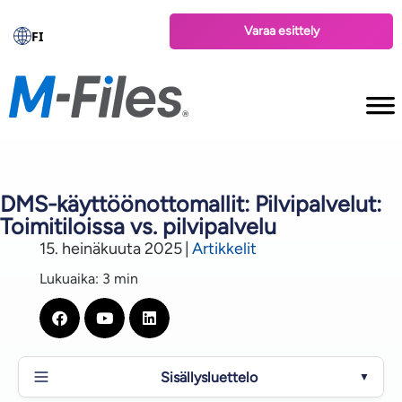
Varaa esittely
FI
DMS-käyttöönottomallit: Pilvipalvelut:
Toimitiloissa vs. pilvipalvelu
15. heinäkuuta 2025
|
Artikkelit
Lukuaika: 3 min
Sisällysluettelo
▼