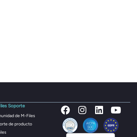
iles Soporte
unidad de M-Files
orte de producto
iles