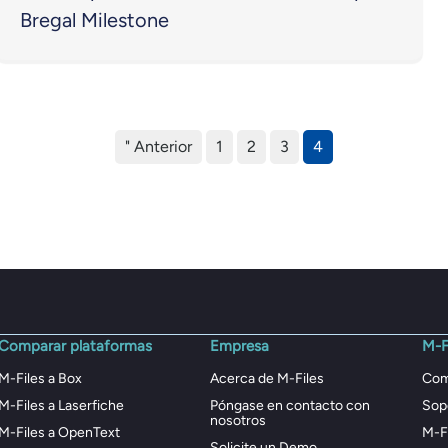
Bregal Milestone
" Anterior
1
2
3
4
Comparar plataformas
Empresa
M-F
M-Files a Box
Acerca de M-Files
Com
M-Files a Laserfiche
Póngase en contacto con
Sop
nosotros
M-Files a OpenText
M-F
Solicite un Demo