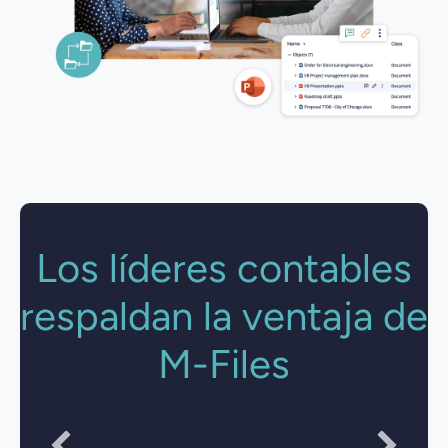
Los líderes contables
respaldan la ventaja de
M-Files
"Document Security is much simpler, more flexible
and transparent."