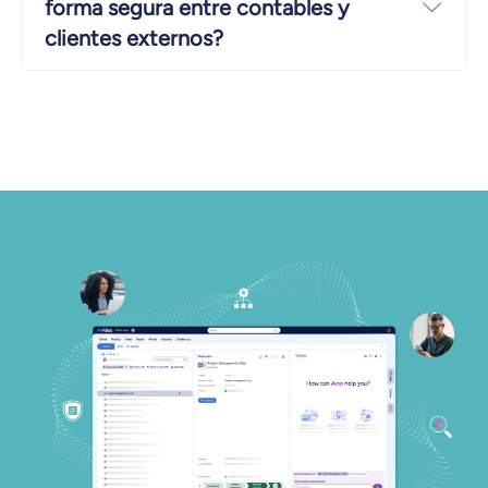
forma segura entre contables y
Ampl
clientes externos?