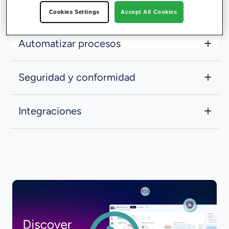
garantizando así que los equipos trabajen
Cookies Settings
Accept All Cookies
siempre con los datos más recientes.
Automatizar procesos
Seguridad y conformidad
Integraciones