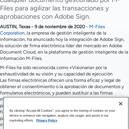
Files para agilizar las transacciones y
aprobaciones con Adobe Sign.
AUSTIN, Texas - 9 de noviembre de 2020
-
M-Files
Corporation
, la empresa de gestión inteligente de la
información, ha anunciado hoy la integración de Adobe Sign,
la solución de firma electrónica líder del mercado en Adobe
Document Cloud, en la plataforma de gestión inteligente de la
información M-Files.
M-Files ha sido reconocida como «Visionaria» por la
exhaustividad de su visión y su capacidad de ejecución
Las firmas electrónicas ofrecen una forma eficaz y legal de
obtener el consentimiento o la aprobación de documentos y
formularios electrónicos, y pueden sustituir a las firmas
manuscritas en prácticamente cualquier proceso. En los
procesos basados en papel, ambas partes deben imprimir,
By clicking “Accept All Cookies”, you agree to the storing of cookies on your
firmar y escanear un documento, o bien desplazarse y reunirse
device to enhance site navigation, analyze site usage, and assist in our
para realizar firmas físicas con tinta, lo que supone un
marketing efforts.
Privacy Policy
inconveniente innecesario y que requiere mucho tiempo. M-