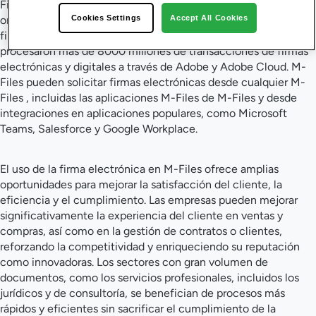
Files un acceso único y contextual a documentos de cualquier
origen dentro de una organización, y ahora estos pueden
Cookies Settings
Accept All Cookies
firmarse electrónicamente con Adobe . El año pasado se
procesaron más de 8000 millones de transacciones de firmas
electrónicas y digitales a través de Adobe y Adobe Cloud. M-
Files pueden solicitar firmas electrónicas desde cualquier M-
Files , incluidas las aplicaciones M-Files de M-Files y desde
integraciones en aplicaciones populares, como Microsoft
Teams, Salesforce y Google Workplace.
El uso de la firma electrónica en M-Files ofrece amplias
oportunidades para mejorar la satisfacción del cliente, la
eficiencia y el cumplimiento. Las empresas pueden mejorar
significativamente la experiencia del cliente en ventas y
compras, así como en la gestión de contratos o clientes,
reforzando la competitividad y enriqueciendo su reputación
como innovadoras. Los sectores con gran volumen de
documentos, como los servicios profesionales, incluidos los
jurídicos y de consultoría, se benefician de procesos más
rápidos y eficientes sin sacrificar el cumplimiento de la