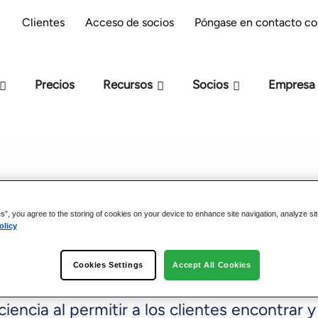
reparación M-Files : ¿estás preparado para la
Clientes
Acceso de socios
Póngase en contacto co
IA?
Precios
Recursos
Socios
Empresa
ent Migration» con una
es”, you agree to the storing of cookies on your device to enhance site navigation, analyze si
ncia
olicy
Cookies Settings
Accept All Cookies
iciencia al permitir a los clientes encontra