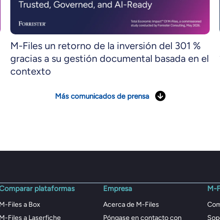
M-Files un retorno de la inversión del 301 %
gracias a su gestión documental basada en el
contexto
Más comunicados de prensa
Comparar plataformas
Empresa
M-F
M-Files a Box
Acerca de M-Files
Com
M-Files a Laserfiche
Póngase en contacto con
Sop