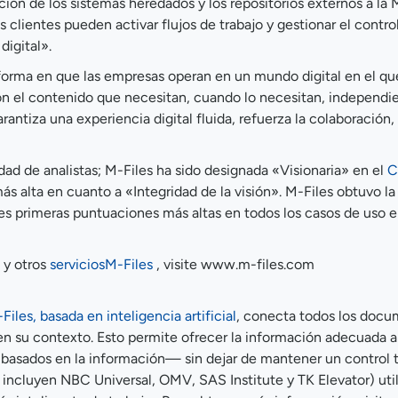
ión de los sistemas heredados y los repositorios externos a la 
lientes pueden activar flujos de trabajo y gestionar el contro
digital».
 forma en que las empresas operan en un mundo digital en el que
on el contenido que necesitan, cuando lo necesitan, independ
antiza una experiencia digital fluida, refuerza la colaboración, 
d de analistas; M-Files ha sido designada «Visionaria» en el
C
más alta en cuanto a «Integridad de la visión». M-Files obtuvo l
res primeras puntuaciones más altas en todos los casos de uso 
 y otros
serviciosM-Files
, visite www.m-files.com
iles, basada en inteligencia artificial
, conecta todos los docu
los en su contexto. Esto permite ofrecer la información adecuad
basados en la información— sin dejar de mantener un control t
 incluyen NBC Universal, OMV, SAS Institute y TK Elevator) uti