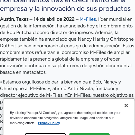
empresa y la innovación de sus productos
Austin, Texas – 14 de abril de 2022 –
M-Files
, líder mundial en
gestión de la información, ha anunciado hoy el nombramiento
de Bob Pritchard como director de ingresos. Además, la
empresa también ha anunciado que Nancy Harris y Christophe
Duthoit se han incorporado al consejo de administración. Estos
nombramientos refuerzan el compromiso M-Files de ampliar
rápidamente la presencia global de la empresa y ofrecer
innovación continua en su plataforma de gestión documental
basada en metadatos.
«Estamos orgullosos de dar la bienvenida a Bob, Nancy y
Christophe al M-Files », afirmó Antti Nivala, fundador y
director ejecutivo de M-Files. «En M-Files, nuestro objetivo es
proporcionar a las empresas una ventaja competitiva mediante
la automatización de sus procesos, el control de la información
By clicking “Accept All Cookies”, you agree to the storing of cookies on your
y la mejora de la experiencia del cliente. La incorporación de
device to enhance site navigation, analyze site usage, and assist in our
Bob, Nancy y Christophe nos permite seguir impulsando
marketing efforts.
Privacy Policy
nuestras ventas a nivel mundial y mejorar nuestra estrategia de
comercialización, al tiempo que ofrecemos una experiencia