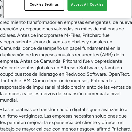
Cookies Settings
Accept All Cookies
positiva y fluida a nuestros clientes y socios».
El Sr. Pritchard lleva más de 30 años impulsando con éxito un
crecimiento transformador en empresas emergentes, de nueva
creación y corporaciones valoradas en miles de millones de
dólares. Antes de incorporarse M-Files, Pritchard fue
vicepresidente sénior de ventas globales y canales en
Camunda, donde desempeñó un papel fundamental en la
duplicación de los ingresos anuales recurrentes (ARR) de la
empresa. Antes de Camunda, Pritchard fue vicepresidente
sénior de ventas globales en Alfresco Software, y también
ocupó puestos de liderazgo en Redwood Software, OpenText,
Trintech e IBM. Como director de ingresos, Pritchard es
responsable de impulsar el rápido crecimiento de las ventas de
la empresa y los esfuerzos de expansión comercial a nivel
mundial.
«Las iniciativas de transformación digital siguen avanzando a
un ritmo vertiginoso. Las empresas necesitan soluciones que
les permitan mejorar la experiencia del cliente y ofrecer un
trabajo de mayor calidad con menos riesgos», afirmó Pritchard.