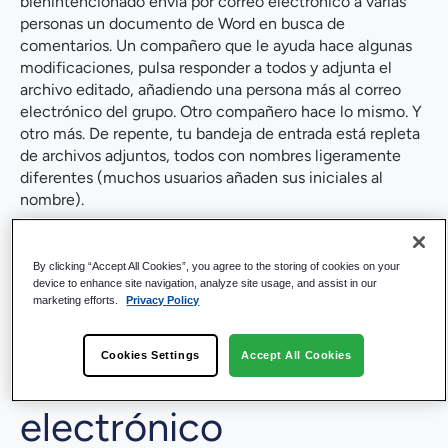
bienintencionado envía por correo electrónico a varias
personas un documento de Word en busca de
comentarios. Un compañero que le ayuda hace algunas
modificaciones, pulsa responder a todos y adjunta el
archivo editado, añadiendo una persona más al correo
electrónico del grupo. Otro compañero hace lo mismo. Y
otro más. De repente, tu bandeja de entrada está repleta
de archivos adjuntos, todos con nombres ligeramente
diferentes (muchos usuarios añaden sus iniciales al
nombre).
Horas después, por fin tienes tiempo de ocuparte del
documento. Cuál de la docena de archivos adjuntos
By clicking “Accept All Cookies”, you agree to the storing of cookies on your
enviados por correo electrónico utilizas?
device to enhance site navigation, analyze site usage, and assist in our
marketing efforts.
Privacy Policy
El lío de los archivos
Cookies Settings
Accept All Cookies
adjuntos al correo
electrónico